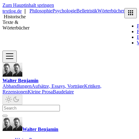
Zum Hauptinhalt springen
Philosophie
Psychologie
Belletristik
Wörterbücher
textlog.de
❘
Historische
Texte &
P
Wörterbücher
P
B
Walter Benjamin
Abhandlungen
Aufsätze, Essays, Vorträge
Kritiken,
Rezensionen
Kleine Prosa
Baudelaire
Walter Benjamin