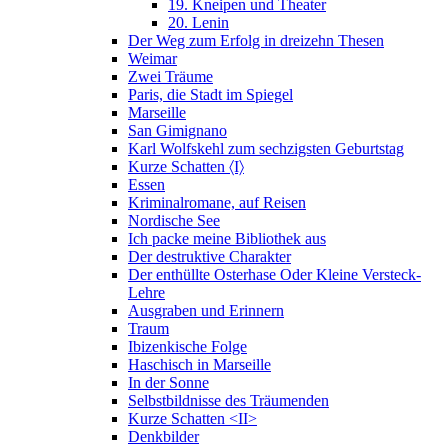
19. Kneipen und Theater
20. Lenin
Der Weg zum Erfolg in dreizehn Thesen
Weimar
Zwei Träume
Paris, die Stadt im Spiegel
Marseille
San Gimignano
Karl Wolfskehl zum sechzigsten Geburtstag
Kurze Schatten 〈I〉
Essen
Kriminalromane, auf Reisen
Nordische See
Ich packe meine Bibliothek aus
Der destruktive Charakter
Der enthüllte Osterhase Oder Kleine Versteck-
Lehre
Ausgraben und Erinnern
Traum
Ibizenkische Folge
Haschisch in Marseille
In der Sonne
Selbstbildnisse des Träumenden
Kurze Schatten <II>
Denkbilder