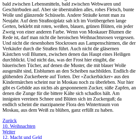
bald zwischen Lebensmitteln, bald zwischen Webwaren und
Geschirrbuden auf. Aber sie überstrahlen alles, rohes Fleisch, bunte
Wolle und glänzende Schüsseln. Andere Sträuße kennt man zu
Neujahr. Auf dem Straßnojplatz sah ich im Vorübergehen lange
Gerten, beklebt mit roten, weißen, blauen, grünen Blüten, ein jeder
Zweig von einer anderen Farbe. Wenn von Moskauer Blumen die
Rede ist, darf man nicht die heroischen Weihnachtsrosen vergessen.
Und nicht die riesenhohen Stockrosen aus Lampenschirmen, die der
Verkäufer durch die Straßen führt. Auch nicht die gläsernen
Kästchen voll Blumen, zwischen denen das Haupt eines Heiligen
durchblickt. Und nicht das, was der Frost hier eingibt, die
bäuerischen Tücher, auf denen die Muster, die mit blauer Wolle
ausgenäht sind, Eisblumen an den Scheiben nachbilden. Endlich die
glühenden Zuckerbeete auf Torten. Der »Zuckerbäcker« aus den
Kindermärchen scheint nur in Moskau noch zu überleben. Nur hier
gibt es Gebilde aus nichts als gesponnenem Zucker, süße Zapfen, an
denen die Zunge für die bittere Kälte sich schadlos hält. Am
innigsten vereinen Schnee und Blüten sich im Zuckerguß; da
endlich scheint die marzipanene Flora den Wintertraum von
Moskau, aus dem Weiß zu blühen, ganz erfüllt zu haben.
Zurück
10. Weihnachten
Weiter
12. Macht und Geld