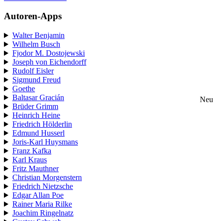
Autoren-Apps
Walter Benjamin
Wilhelm Busch
Fjodor M. Dostojewski
Joseph von Eichendorff
Rudolf Eisler
Sigmund Freud
Goethe
Baltasar Gracián
Neu
Brüder Grimm
Heinrich Heine
Friedrich Hölderlin
Edmund Husserl
Joris-Karl Huysmans
Franz Kafka
Karl Kraus
Fritz Mauthner
Christian Morgenstern
Friedrich Nietzsche
Edgar Allan Poe
Rainer Maria Rilke
Joachim Ringelnatz