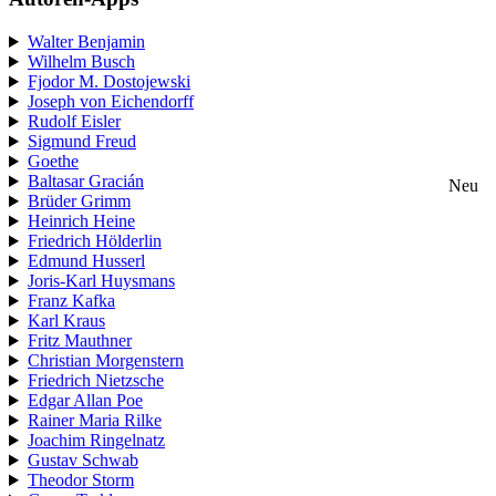
Walter Benjamin
Wilhelm Busch
Fjodor M. Dostojewski
Joseph von Eichendorff
Rudolf Eisler
Sigmund Freud
Goethe
Baltasar Gracián
Neu
Brüder Grimm
Heinrich Heine
Friedrich Hölderlin
Edmund Husserl
Joris-Karl Huysmans
Franz Kafka
Karl Kraus
Fritz Mauthner
Christian Morgenstern
Friedrich Nietzsche
Edgar Allan Poe
Rainer Maria Rilke
Joachim Ringelnatz
Gustav Schwab
Theodor Storm