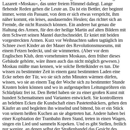
Lazarett »Moskau«, das unter freiem Himmel daliegt. Lange
flehende Reden gehen die Leute an. Da ist ein Bettler, der beginnt
immer, wenn ein Passant, von dem er sich etwas verspricht, ihm
näher kommt, ein leises, ausdauerndes Heulen; das richtet sich an
Fremde, die nicht Russisch können. Ein anderer hat genau die
Haltung des Armen, für den der heilige Martin auf alten Bildern mit
dem Schwert seinen Mantel durchschneidet. Er kniet mit beiden
vorgestreckten Armen. Kurz vor Weihnachten saßen tagtäglich im
Schnee zwei Kinder an der Mauer des Revolutionsmuseums, mit
einem Fetzen bedeckt, und sie wimmerten. (Aber vor dem
Englischen Klub, dem vornehmsten Moskaus, dem früher dieses
Gebäude gehörte, wäre ihnen auch das nicht möglich gewesen.)
Moskau müßte man kennen, wie solche Bettelkinder es tun. Die
wissen zu bestimmter Zeit in einem ganz bestimmten Laden eine
Ecke neben der Tür, wo sie sich zehn Minuten wärmen dürfen,
wissen, wo sie an einem Tag der Woche sich zu bestimmter Stunde
Krusten holen können und wo in aufgestapelten Leitungsröhren ein
Schlafplatz frei ist. Den Bettel haben sie zu einer großen Kunst mit
hundert Schematismen und Varianten entwickelt. Sie kontrollieren
an belebten Ecken die Kundschaft eines Pastetenbäckers, gehen den
Käufer an und begleiten ihn winselnd und bittend, bis er ein Stück
von seinem heißen Kuchen an sie abgetreten hat. Andere haben bei
einer Kopfstation der Trambahn ihren Stand, treten in einen Wagen,
singen ein Lied und sammeln Kopeken. Und es gibt Stellen, freilich
nur wenige, an denen selbst der Straßenhandel das Gesicht des