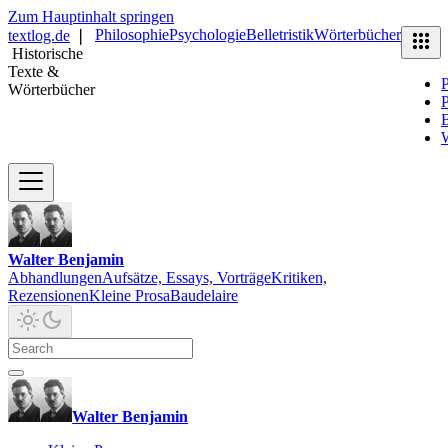
Zum Hauptinhalt springen
Philosophie
Psychologie
Belletristik
Wörterbücher
textlog.de
❘
Historische
Texte &
P
Wörterbücher
P
B
Walter Benjamin
Abhandlungen
Aufsätze, Essays, Vorträge
Kritiken,
Rezensionen
Kleine Prosa
Baudelaire
Walter Benjamin