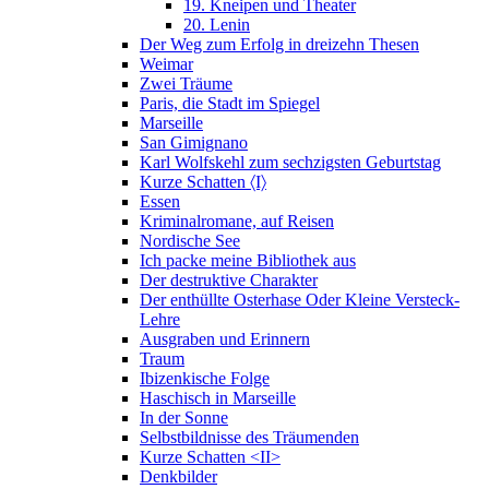
19. Kneipen und Theater
20. Lenin
Der Weg zum Erfolg in dreizehn Thesen
Weimar
Zwei Träume
Paris, die Stadt im Spiegel
Marseille
San Gimignano
Karl Wolfskehl zum sechzigsten Geburtstag
Kurze Schatten 〈I〉
Essen
Kriminalromane, auf Reisen
Nordische See
Ich packe meine Bibliothek aus
Der destruktive Charakter
Der enthüllte Osterhase Oder Kleine Versteck-
Lehre
Ausgraben und Erinnern
Traum
Ibizenkische Folge
Haschisch in Marseille
In der Sonne
Selbstbildnisse des Träumenden
Kurze Schatten <II>
Denkbilder