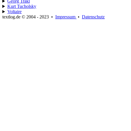
Georg Trakl
Kurt Tucholsky
Voltaire
textlog.de © 2004 - 2023
•
Impressum
•
Datenschutz