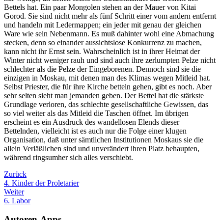
Bettels hat. Ein paar Mongolen stehen an der Mauer von Kitai
Gorod. Sie sind nicht mehr als fünf Schritt einer vom andern entfernt
und handeln mit Ledermappen; ein jeder mit genau der gleichen
Ware wie sein Nebenmann. Es muß dahinter wohl eine Abmachung
stecken, denn so einander aussichtslose Konkurrenz zu machen,
kann nicht ihr Ernst sein. Wahrscheinlich ist in ihrer Heimat der
Winter nicht weniger rauh und sind auch ihre zerlumpten Pelze nicht
schlechter als die Pelze der Eingeborenen. Dennoch sind sie die
einzigen in Moskau, mit denen man des Klimas wegen Mitleid hat.
Selbst Priester, die für ihre Kirche betteln gehen, gibt es noch. Aber
sehr selten sieht man jemanden geben. Der Bettel hat die stärkste
Grundlage verloren, das schlechte gesellschaftliche Gewissen, das
so viel weiter als das Mitleid die Taschen öffnet. Im übrigen
erscheint es ein Ausdruck des wandellosen Elends dieser
Bettelnden, vielleicht ist es auch nur die Folge einer klugen
Organisation, daß unter sämtlichen Institutionen Moskaus sie die
allein Verläßlichen sind und unverändert ihren Platz behaupten,
während ringsumher sich alles verschiebt.
Zurück
4. Kinder der Proletarier
Weiter
6. Labor
Autoren-Apps