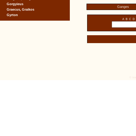
Gorgyieus
Ganges
Graecus, Graikos
Gyrton
A
B
C
D
© tex