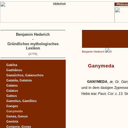
Philos
Home
Impressum
Copyright
A
B
C
D
Benjamin Hederich
-
Gründliches mythologisches
Lexikon
Benjamin Hederich
G
(1770)
Gabína
Ganymeda
Gaditánus
Gaeaúchus, Gaiaouchos
Galatéa, Galateia
GANYMEDA
,
æ, Gr. Gan
Galates
und in dem dasigen Zypressen
Galatus
Hebe war.
Paus. Cor. c. 13.
Si
Galeus
Gamelius, Gamêlios
Ganges
Ganymeda
Genea, Genus
Genitrix
Gorgone, Gorgo