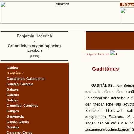
Philos
Home
Impressum
Copyright
A
B
C
D
Benjamin Hederich
-
Gründliches mythologisches
Lexikon
Benjamin Hederich
G
(1770)
Gabína
Gaditánus
Gaditánus
Gaeaúchus, Gaiaouchos
Galatéa, Galateia
GADITÁNUS
,
i
, ein Bein
Galates
er daselbst einen seiner ber
Galatus
Es befand sich derselbe in ei
Galeus
der thebanische als ägypti
Gamelius, Gamêlios
Bildsäulen. Gleichwohl sa
Ganges
Ganymeda
ausgehauen.
Philostrat. vit
Genea, Genus
abgebildet.
Sil. Ital. l. c. v. 32
Genitrix
zusammengeschmolzenem Gold
Gorgone, Gorgo