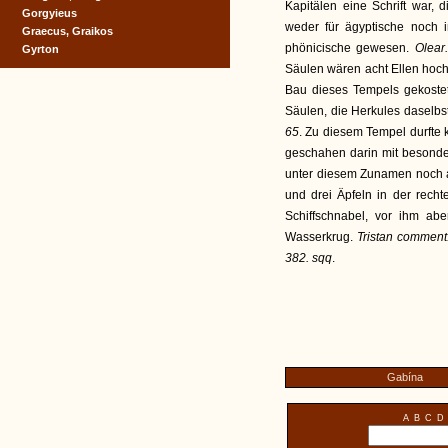
Kapitälen eine Schrift war,
Gorgyieus
weder für ägyptische noch 
Graecus, Graikos
phönicische gewesen.
Olear.
Gyrton
Säulen wären acht Ellen hoch
Bau dieses Tempels gekostet
Säulen, die Herkules daselbs
65
. Zu diesem Tempel durfte
geschahen darin mit besond
unter diesem Zunamen noch au
und drei Äpfeln in der recht
Schiffschnabel, vor ihm abe
Wasserkrug.
Tristan comment.
382. sqq
.
Gabína
A
B
C
D