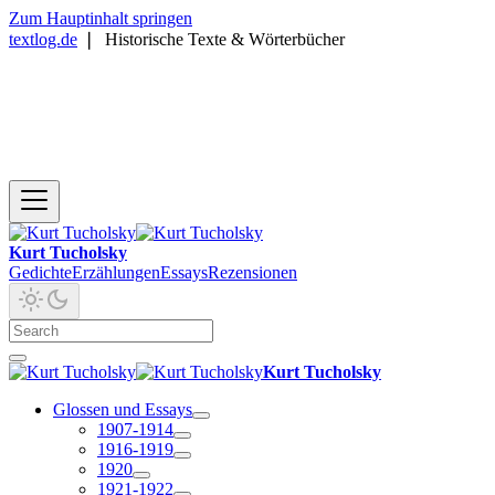
Zum Hauptinhalt springen
textlog.de
❘
Historische Texte & Wörterbücher
Kurt Tucholsky
Gedichte
Erzählungen
Essays
Rezensionen
Kurt Tucholsky
Glossen und Essays
1907-1914
1916-1919
1920
1921-1922