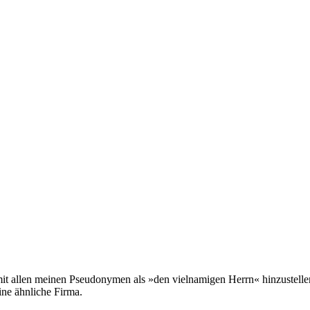
ch mit allen meinen Pseudonymen als »den vielnamigen Herrn« hinzustell
ine ähnliche Firma.