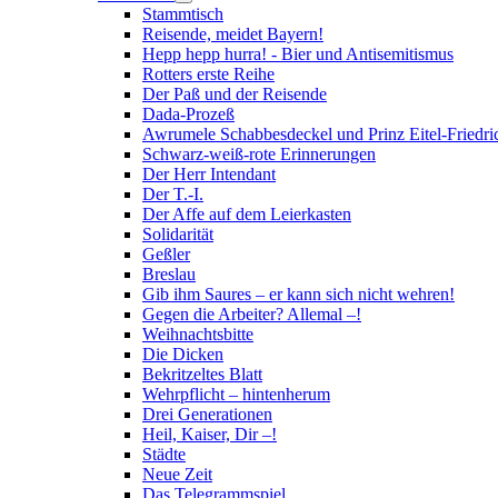
Stammtisch
Reisende, meidet Bayern!
Hepp hepp hurra! - Bier und Antisemitismus
Rotters erste Reihe
Der Paß und der Reisende
Dada-Prozeß
Awrumele Schabbesdeckel und Prinz Eitel-Friedri
Schwarz-weiß-rote Erinnerungen
Der Herr Intendant
Der T.-I.
Der Affe auf dem Leierkasten
Solidarität
Geßler
Breslau
Gib ihm Saures – er kann sich nicht wehren!
Gegen die Arbeiter? Allemal –!
Weihnachtsbitte
Die Dicken
Bekritzeltes Blatt
Wehrpflicht – hintenherum
Drei Generationen
Heil, Kaiser, Dir –!
Städte
Neue Zeit
Das Telegrammspiel