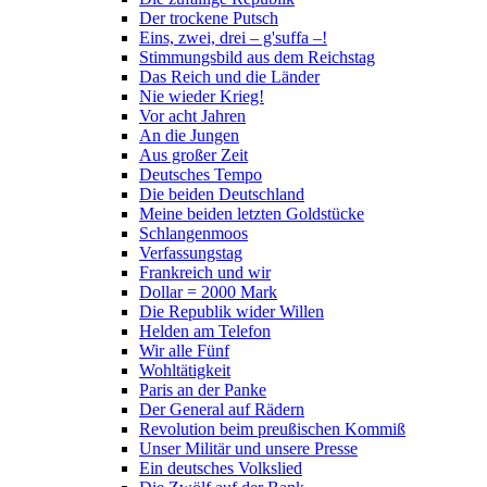
Der trockene Putsch
Eins, zwei, drei – g'suffa –!
Stimmungsbild aus dem Reichstag
Das Reich und die Länder
Nie wieder Krieg!
Vor acht Jahren
An die Jungen
Aus großer Zeit
Deutsches Tempo
Die beiden Deutschland
Meine beiden letzten Goldstücke
Schlangenmoos
Verfassungstag
Frankreich und wir
Dollar = 2000 Mark
Die Republik wider Willen
Helden am Telefon
Wir alle Fünf
Wohltätigkeit
Paris an der Panke
Der General auf Rädern
Revolution beim preußischen Kommiß
Unser Militär und unsere Presse
Ein deutsches Volkslied