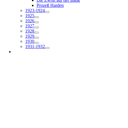
Die Zwölf auf der Bank
Prozeß Harden
1923-1924
1925
1926
1927
1928
1929
1930
1931-1932