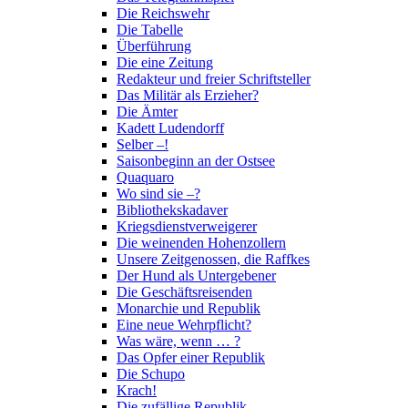
Die Reichswehr
Die Tabelle
Überführung
Die eine Zeitung
Redakteur und freier Schriftsteller
Das Militär als Erzieher?
Die Ämter
Kadett Ludendorff
Selber –!
Saisonbeginn an der Ostsee
Quaquaro
Wo sind sie –?
Bibliothekskadaver
Kriegsdienstverweigerer
Die weinenden Hohenzollern
Unsere Zeitgenossen, die Raffkes
Der Hund als Untergebener
Die Geschäftsreisenden
Monarchie und Republik
Eine neue Wehrpflicht?
Was wäre, wenn … ?
Das Opfer einer Republik
Die Schupo
Krach!
Die zufällige Republik