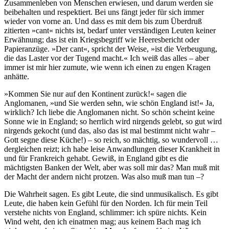
Zusammenleben von Menschen erwiesen, und darum werden sie
beibehalten und respektiert. Bei uns fängt jeder für sich immer
wieder von vorne an. Und dass es mit dem bis zum Überdruß
zitierten »cant« nichts ist, bedarf unter verständigen Leuten keiner
Erwähnung; das ist ein Kriegsbegriff wie Heeresbericht oder
Papieranzüge. »Der cant«, spricht der Weise, »ist die Verbeugung,
die das Laster vor der Tugend macht.« Ich weiß das alles – aber
immer ist mir hier zumute, wie wenn ich einen zu engen Kragen
anhätte.
»Kommen Sie nur auf den Kontinent zurück!« sagen die
Anglomanen, »und Sie werden sehn, wie schön England ist!« Ja,
wirklich? Ich liebe die Anglomanen nicht. So schön scheint keine
Sonne wie in England; so herrlich wird nirgends gelebt, so gut wird
nirgends gekocht (und das, also das ist mal bestimmt nicht wahr –
Gott segne diese Küche!) – so reich, so mächtig, so wundervoll …
dergleichen reizt; ich habe leise Anwandlungen dieser Krankheit in
und für Frankreich gehabt. Gewiß, in England gibt es die
mächtigsten Banken der Welt, aber was soll mir das? Man muß mit
der Macht der andern nicht protzen. Was also muß man tun –?
Die Wahrheit sagen. Es gibt Leute, die sind unmusikalisch. Es gibt
Leute, die haben kein Gefühl für den Norden. Ich für mein Teil
verstehe nichts von England, schlimmer: ich spüre nichts. Kein
Wind weht, den ich einatmen mag; aus keinem Bach mag ich