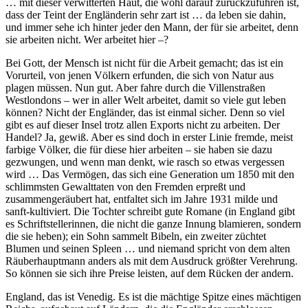
… mit dieser verwitterten Haut, die wohl darauf zurückzuführen ist,
dass der Teint der Engländerin sehr zart ist … da leben sie dahin,
und immer sehe ich hinter jeder den Mann, der für sie arbeitet, denn
sie arbeiten nicht. Wer arbeitet hier –?
Bei Gott, der Mensch ist nicht für die Arbeit gemacht; das ist ein
Vorurteil, von jenen Völkern erfunden, die sich von Natur aus
plagen müssen. Nun gut. Aber fahre durch die Villenstraßen
Westlondons – wer in aller Welt arbeitet, damit so viele gut leben
können? Nicht der Engländer, das ist einmal sicher. Denn so viel
gibt es auf dieser Insel trotz allen Exports nicht zu arbeiten. Der
Handel? Ja, gewiß. Aber es sind doch in erster Linie fremde, meist
farbige Völker, die für diese hier arbeiten – sie haben sie dazu
gezwungen, und wenn man denkt, wie rasch so etwas vergessen
wird … Das Vermögen, das sich eine Generation um 1850 mit den
schlimmsten Gewalttaten von den Fremden erpreßt und
zusammengeräubert hat, entfaltet sich im Jahre 1931 milde und
sanft-kultiviert. Die Tochter schreibt gute Romane (in England gibt
es Schriftstellerinnen, die nicht die ganze Innung blamieren, sondern
die sie heben); ein Sohn sammelt Bibeln, ein zweiter züchtet
Blumen und seinen Spleen … und niemand spricht von dem alten
Räuberhauptmann anders als mit dem Ausdruck größter Verehrung.
So können sie sich ihre Preise leisten, auf dem Rücken der andern.
England, das ist Venedig. Es ist die mächtige Spitze eines mächtigen