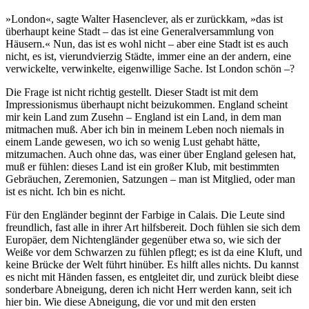
»London«, sagte Walter Hasenclever, als er zurückkam, »das ist
überhaupt keine Stadt – das ist eine Generalversammlung von
Häusern.« Nun, das ist es wohl nicht – aber eine Stadt ist es auch
nicht, es ist, vierundvierzig Städte, immer eine an der andern, eine
verwickelte, verwinkelte, eigenwillige Sache. Ist London schön –?
Die Frage ist nicht richtig gestellt. Dieser Stadt ist mit dem
Impressionismus überhaupt nicht beizukommen. England scheint
mir kein Land zum Zusehn – England ist ein Land, in dem man
mitmachen muß. Aber ich bin in meinem Leben noch niemals in
einem Lande gewesen, wo ich so wenig Lust gehabt hätte,
mitzumachen. Auch ohne das, was einer über England gelesen hat,
muß er fühlen: dieses Land ist ein großer Klub, mit bestimmten
Gebräuchen, Zeremonien, Satzungen – man ist Mitglied, oder man
ist es nicht. Ich bin es nicht.
Für den Engländer beginnt der Farbige in Calais. Die Leute sind
freundlich, fast alle in ihrer Art hilfsbereit. Doch fühlen sie sich dem
Europäer, dem Nichtengländer gegenüber etwa so, wie sich der
Weiße vor dem Schwarzen zu fühlen pflegt; es ist da eine Kluft, und
keine Brücke der Welt führt hinüber. Es hilft alles nichts. Du kannst
es nicht mit Händen fassen, es entgleitet dir, und zurück bleibt diese
sonderbare Abneigung, deren ich nicht Herr werden kann, seit ich
hier bin. Wie diese Abneigung, die vor und mit den ersten