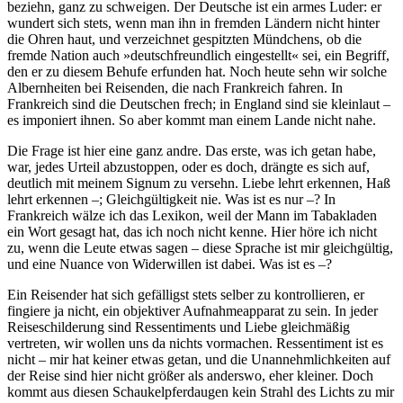
beziehn, ganz zu schweigen. Der Deutsche ist ein armes Luder: er
wundert sich stets, wenn man ihn in fremden Ländern nicht hinter
die Ohren haut, und verzeichnet gespitzten Mündchens, ob die
fremde Nation auch »deutschfreundlich eingestellt« sei, ein Begriff,
den er zu diesem Behufe erfunden hat. Noch heute sehn wir solche
Albernheiten bei Reisenden, die nach Frankreich fahren. In
Frankreich sind die Deutschen frech; in England sind sie kleinlaut –
es imponiert ihnen. So aber kommt man einem Lande nicht nahe.
Die Frage ist hier eine ganz andre. Das erste, was ich getan habe,
war, jedes Urteil abzustoppen, oder es doch, drängte es sich auf,
deutlich mit meinem Signum zu versehn. Liebe lehrt erkennen, Haß
lehrt erkennen –; Gleichgültigkeit nie. Was ist es nur –? In
Frankreich wälze ich das Lexikon, weil der Mann im Tabakladen
ein Wort gesagt hat, das ich noch nicht kenne. Hier höre ich nicht
zu, wenn die Leute etwas sagen – diese Sprache ist mir gleichgültig,
und eine Nuance von Widerwillen ist dabei. Was ist es –?
Ein Reisender hat sich gefälligst stets selber zu kontrollieren, er
fingiere ja nicht, ein objektiver Aufnahmeapparat zu sein. In jeder
Reiseschilderung sind Ressentiments und Liebe gleichmäßig
vertreten, wir wollen uns da nichts vormachen. Ressentiment ist es
nicht – mir hat keiner etwas getan, und die Unannehmlichkeiten auf
der Reise sind hier nicht größer als anderswo, eher kleiner. Doch
kommt aus diesen Schaukelpferdaugen kein Strahl des Lichts zu mir