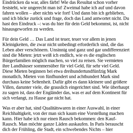
Eindrücken da war, alles färbt! Wie das Resultat schon vorher
feststeht, wie ungerecht man ist! Zweimal habe ich auf und davon
fahren wollen – aber nichts wie fort! Und dann bin ich geblieben,
und ich blicke zurück und frage, doch das Land antwortet nicht. Du
hast den Eindruck –: was du hier für dein Geld bekommst, ist, nicht
hinausgeworfen zu werden.
Für dein Geld … Das Land ist teuer, teuer vor allem in jenen
Kleinigkeiten, die zwar nicht unbedingt erforderlich sind, die das
Leben aber verschönern. Unsinnig und ganz und gar undifferenziert
sind die Mieten: jetzt weiß ich endlich, wie es die englischen
Bürgerfamilien möglich machen, so viel zu reisen. Sie vermieten
ihre Landhäuser sommersüber für viel Geld, für sehr viel Geld.
Diese Mieten beginnen bei etwa dreihundertundfünfzig Mark
monatlich, Mieten von fünfhundert und achthundert Mark sind
durchaus keine Seltenheit. Dafür gibt es dann kleinere und größere
Villen, darunter viele, die grauslich eingerichtet sind. Wie überhaupt
zu sagen ist, dass der Engländer das, was er auf dem Kontinent für
sich verlangt, zu Hause gar nicht hat.
Was er aber hat, sind Qualitätswaren in einer Auswahl, in einer
Reichhaltigkeit, von der man sich kaum eine Vorstellung machen
kann. Hier habe ich nur einen Rausch bekommen: den Kauf-
Rausch. Man möchte ganze Läden auskaufen. In Paris berauscht
dich der Frühling, die Stadt, ein schwebendes Nichts – hier