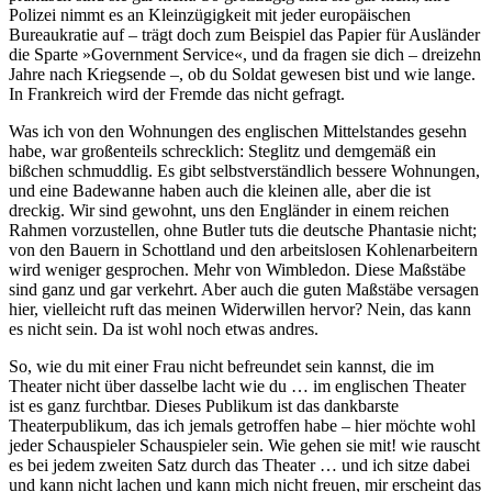
Polizei nimmt es an Kleinzügigkeit mit jeder europäischen
Bureaukratie auf – trägt doch zum Beispiel das Papier für Ausländer
die Sparte »Government Service«, und da fragen sie dich – dreizehn
Jahre nach Kriegsende –, ob du Soldat gewesen bist und wie lange.
In Frankreich wird der Fremde das nicht gefragt.
Was ich von den Wohnungen des englischen Mittelstandes gesehn
habe, war großenteils schrecklich: Steglitz und demgemäß ein
bißchen schmuddlig. Es gibt selbstverständlich bessere Wohnungen,
und eine Badewanne haben auch die kleinen alle, aber die ist
dreckig. Wir sind gewohnt, uns den Engländer in einem reichen
Rahmen vorzustellen, ohne Butler tuts die deutsche Phantasie nicht;
von den Bauern in Schottland und den arbeitslosen Kohlenarbeitern
wird weniger gesprochen. Mehr von Wimbledon. Diese Maßstäbe
sind ganz und gar verkehrt. Aber auch die guten Maßstäbe versagen
hier, vielleicht ruft das meinen Widerwillen hervor? Nein, das kann
es nicht sein. Da ist wohl noch etwas andres.
So, wie du mit einer Frau nicht befreundet sein kannst, die im
Theater nicht über dasselbe lacht wie du … im englischen Theater
ist es ganz furchtbar. Dieses Publikum ist das dankbarste
Theaterpublikum, das ich jemals getroffen habe – hier möchte wohl
jeder Schauspieler Schauspieler sein. Wie gehen sie mit! wie rauscht
es bei jedem zweiten Satz durch das Theater … und ich sitze dabei
und kann nicht lachen und kann mich nicht freuen, mir erscheint das