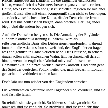
Reichs, aufgebaut auf Ländern, die die Engländer erschlossen
haben, worauf sich das Wort »erschossen« ganz von selber reimt.
Heute, wo es kaum noch nötig ist zu schießen, regieren sie mit jener
großen Kunst, alles mit einem Kompromiß zwar nicht zu beendigen,
aber doch zu schlichten, eine Kunst, die der Deutsche nie lernen
wird. Bei uns heißt es: erst biegen, dann brechen. Der Engländer
biegt. Und die andern beugen sich.
Auch die Deutschen beugen sich. Die Anmaßung der Engländer,
auf dem Kontinent »Ordnung zu halten«, wird als
selbstverständliche Basis aller Diskussionen empfunden, während
immerhin die Asiaten schon so weit sind, den Engländer zu fragen,
was er eigentlich in China verloren habe. Der Deutsche, in seinem
grauenvollen antifranzösischen Wahn, fällt geschmeichelt darauf
hinein, wenn ein englischer Admiral mit verständnisvollem
Gezwinker »Auf die zwei weißen Rassen« anstößt. Und dann geht
das Spiel der deutschen Politik weiter, die, nach Bedarf, in London
gemacht und verhindert werden kann.
Doch laßt uns nun wieder von den Engländern sprechen.
Die kontinentalen Vorurteile über Engländer sind Vorurteile, und sie
sind fast alle falsch.
So reinlich sind sie gar nicht. So hölzern sind sie gar nicht. So
praktisch sind sie gar nicht. So großzügig sind sie gar nicht; ihre