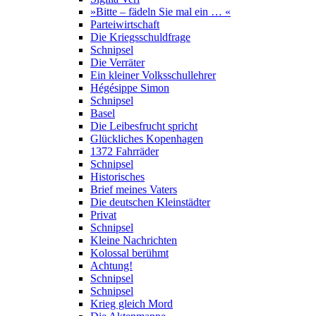
»Bitte – fädeln Sie mal ein … «
Parteiwirtschaft
Die Kriegsschuldfrage
Schnipsel
Die Verräter
Ein kleiner Volksschullehrer
Hégésippe Simon
Schnipsel
Basel
Die Leibesfrucht spricht
Glückliches Kopenhagen
1372 Fahrräder
Schnipsel
Historisches
Brief meines Vaters
Die deutschen Kleinstädter
Privat
Schnipsel
Kleine Nachrichten
Kolossal berühmt
Achtung!
Schnipsel
Schnipsel
Krieg gleich Mord