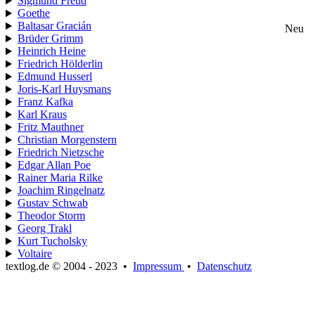
Sigmund Freud
Goethe
Baltasar Gracián
Neu
Brüder Grimm
Heinrich Heine
Friedrich Hölderlin
Edmund Husserl
Joris-Karl Huysmans
Franz Kafka
Karl Kraus
Fritz Mauthner
Christian Morgenstern
Friedrich Nietzsche
Edgar Allan Poe
Rainer Maria Rilke
Joachim Ringelnatz
Gustav Schwab
Theodor Storm
Georg Trakl
Kurt Tucholsky
Voltaire
textlog.de © 2004 - 2023
•
Impressum
•
Datenschutz