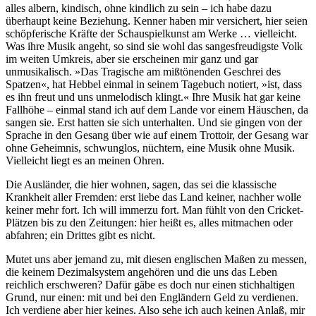
alles albern, kindisch, ohne kindlich zu sein – ich habe dazu
überhaupt keine Beziehung. Kenner haben mir versichert, hier seien
schöpferische Kräfte der Schauspielkunst am Werke … vielleicht.
Was ihre Musik angeht, so sind sie wohl das sangesfreudigste Volk
im weiten Umkreis, aber sie erscheinen mir ganz und gar
unmusikalisch. »Das Tragische am mißtönenden Geschrei des
Spatzen«, hat Hebbel einmal in seinem Tagebuch notiert, »ist, dass
es ihn freut und uns unmelodisch klingt.« Ihre Musik hat gar keine
Fallhöhe – einmal stand ich auf dem Lande vor einem Häuschen, da
sangen sie. Erst hatten sie sich unterhalten. Und sie gingen von der
Sprache in den Gesang über wie auf einem Trottoir, der Gesang war
ohne Geheimnis, schwunglos, nüchtern, eine Musik ohne Musik.
Vielleicht liegt es an meinen Ohren.
Die Ausländer, die hier wohnen, sagen, das sei die klassische
Krankheit aller Fremden: erst liebe das Land keiner, nachher wolle
keiner mehr fort. Ich will immerzu fort. Man fühlt von den Cricket-
Plätzen bis zu den Zeitungen: hier heißt es, alles mitmachen oder
abfahren; ein Drittes gibt es nicht.
Mutet uns aber jemand zu, mit diesen englischen Maßen zu messen,
die keinem Dezimalsystem angehören und die uns das Leben
reichlich erschweren? Dafür gäbe es doch nur einen stichhaltigen
Grund, nur einen: mit und bei den Engländern Geld zu verdienen.
Ich verdiene aber hier keines. Also sehe ich auch keinen Anlaß, mir