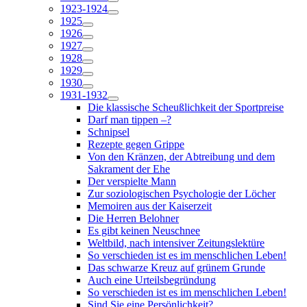
1923-1924
1925
1926
1927
1928
1929
1930
1931-1932
Die klassische Scheußlichkeit der Sportpreise
Darf man tippen –?
Schnipsel
Rezepte gegen Grippe
Von den Kränzen, der Abtreibung und dem
Sakrament der Ehe
Der verspielte Mann
Zur soziologischen Psychologie der Löcher
Memoiren aus der Kaiserzeit
Die Herren Belohner
Es gibt keinen Neuschnee
Weltbild, nach intensiver Zeitungslektüre
So verschieden ist es im menschlichen Leben!
Das schwarze Kreuz auf grünem Grunde
Auch eine Urteilsbegründung
So verschieden ist es im menschlichen Leben!
Sind Sie eine Persönlichkeit?