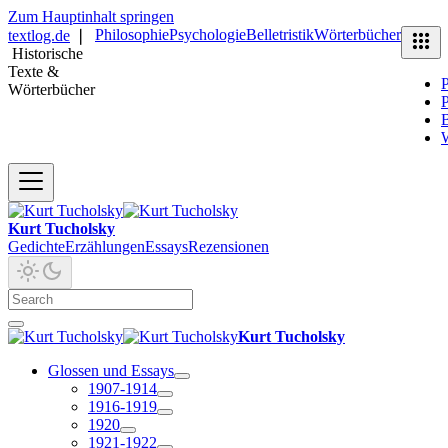
Zum Hauptinhalt springen
Philosophie
Psychologie
Belletristik
Wörterbücher
textlog.de
❘
Historische
Texte &
P
Wörterbücher
P
B
Kurt Tucholsky
Gedichte
Erzählungen
Essays
Rezensionen
Kurt Tucholsky
Glossen und Essays
1907-1914
1916-1919
1920
1921-1922