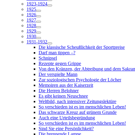
1923-1924
1925
1926
1927
1928
1929
1930
1931-1932
Die klassische Scheußlichkeit der Sportpreise
Darf man tippen –?
Schnipsel
Rezepte gegen Grippe
Von den Kränzen, der Abtreibung und dem Sakra
Der verspielte Mann
Zur soziologischen Psychologie der Löcher
Memoiren aus der Kaiserzeit
Die Herren Belohner
Es gibt keinen Neuschnee
Weltbild, nach intensiver Zeitungslektüre
So verschieden ist es im menschlichen Leben!
Das schwarze Kreuz auf grünem Grunde
Auch eine Urteilsbegründung
So verschieden ist es im menschlichen Leben!
Sind Sie eine Persönlichkeit?
Die brennende Lampe