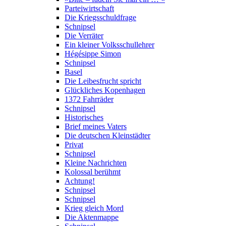
Parteiwirtschaft
Die Kriegsschuldfrage
Schnipsel
Die Verräter
Ein kleiner Volksschullehrer
Hégésippe Simon
Schnipsel
Basel
Die Leibesfrucht spricht
Glückliches Kopenhagen
1372 Fahrräder
Schnipsel
Historisches
Brief meines Vaters
Die deutschen Kleinstädter
Privat
Schnipsel
Kleine Nachrichten
Kolossal berühmt
Achtung!
Schnipsel
Schnipsel
Krieg gleich Mord
Die Aktenmappe