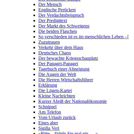
Der Mensch
Englische Perücken
Der Verdachtsfreispruch
Der Predigttext
Der Markt des Schweigens
Die beiden Flaschen
So verschieden ist es im menschlichen Leben –!
Zuzutrauen
Verkehr über dem Haus
Deutsches Chaos
Der bewachte Kriegsschauplatz
Der Papagei-Papagei
Tagebuch einer Abneigung
Die Augen der Welt
Die Herren Wirtschaftsführer
Erklärung
Die Lügen-Kartei
Kleine Nachrichten
Kurzer Abriß der Nationalökonomie
Schnipsel
Am Telefon
Vom Urlaub zurück
Eines aber
Sigilla Veri
»Bitte – fädeln Sie mal ein … «