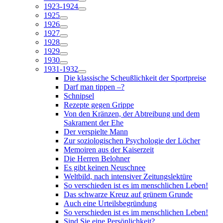
1923-1924
1925
1926
1927
1928
1929
1930
1931-1932
Die klassische Scheußlichkeit der Sportpreise
Darf man tippen –?
Schnipsel
Rezepte gegen Grippe
Von den Kränzen, der Abtreibung und dem
Sakrament der Ehe
Der verspielte Mann
Zur soziologischen Psychologie der Löcher
Memoiren aus der Kaiserzeit
Die Herren Belohner
Es gibt keinen Neuschnee
Weltbild, nach intensiver Zeitungslektüre
So verschieden ist es im menschlichen Leben!
Das schwarze Kreuz auf grünem Grunde
Auch eine Urteilsbegründung
So verschieden ist es im menschlichen Leben!
Sind Sie eine Persönlichkeit?