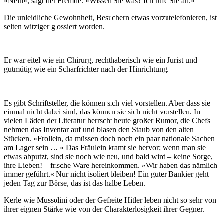
»Nein«, sagt der Fremde. »Wissen Sie was? Ich rufe Sie an.«
Die unleidliche Gewohnheit, Besuchern etwas vorzutelefonieren, ist
selten witziger glossiert worden.
Er war eitel wie ein Chirurg, rechthaberisch wie ein Jurist und
gutmütig wie ein Scharfrichter nach der Hinrichtung.
Es gibt Schriftsteller, die können sich viel vorstellen. Aber dass sie
einmal nicht dabei sind, das können sie sich nicht vorstellen. In
vielen Läden der Literatur herrscht heute großer Rumor, die Chefs
nehmen das Inventar auf und blasen den Staub von den alten
Stücken. »Frollein, da müssen doch noch ein paar nationale Sachen
am Lager sein … « Das Fräulein kramt sie hervor; wenn man sie
etwas abputzt, sind sie noch wie neu, und bald wird – keine Sorge,
ihre Lieben! – frische Ware hereinkommen. »Wir haben das nämlich
immer geführt.« Nur nicht isoliert bleiben! Ein guter Bankier geht
jeden Tag zur Börse, das ist das halbe Leben.
Kerle wie Mussolini oder der Gefreite Hitler leben nicht so sehr von
ihrer eignen Stärke wie von der Charakterlosigkeit ihrer Gegner.