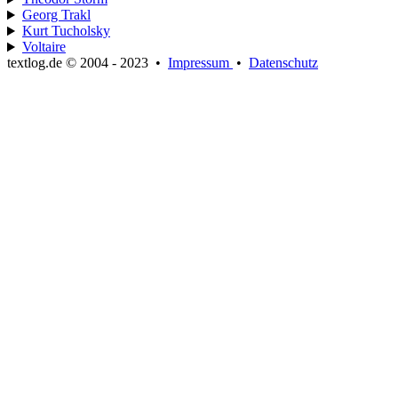
Georg Trakl
Kurt Tucholsky
Voltaire
textlog.de © 2004 - 2023
•
Impressum
•
Datenschutz