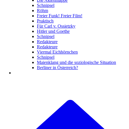
Die Aktenmappe
Schnipsel
Röhm
Freier Funk! Freier Film!
Praktisch
Für Carl v. Ossietzky
Hitler und Goethe
Schnipsel
Redakteure
Redakteure
Viermal Eichhörnchen
Schnipsel
Maienklang und die soziologische Situation
Berliner in Österreich?