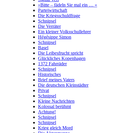
»Bitte – fädeln Sie mal ein … «
Parteiwirtschaft
Die Kriegsschuldfrage
Schnipsel
Die Verräter
Ein kleiner Volksschullehrer
Hégésippe Simon
Schnipsel
Basel
Die Leibesfrucht spricht
Glückliches Kopenhagen
1372 Fahrräder
Schnipsel
Historisches
Brief meines Vaters
Die deutschen Kleinstädter
Privat
Schnipsel
Kleine Nachrichten
Kolossal berühmt
Achtung!
Schnipsel
Schnipsel
Krieg gleich Mord