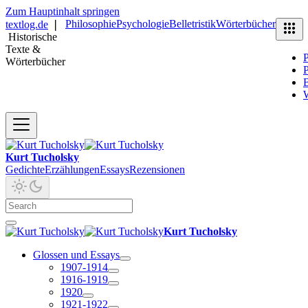
Zum Hauptinhalt springen
Philosophie
Psychologie
Belletristik
Wörterbücher
textlog.de
❘
Historische
Texte &
P
Wörterbücher
P
B
Kurt Tucholsky
Gedichte
Erzählungen
Essays
Rezensionen
Kurt Tucholsky
Glossen und Essays
1907-1914
1916-1919
1920
1921-1922