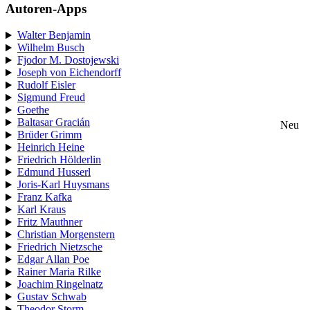
Autoren-Apps
Walter Benjamin
Wilhelm Busch
Fjodor M. Dostojewski
Joseph von Eichendorff
Rudolf Eisler
Sigmund Freud
Goethe
Baltasar Gracián
Neu
Brüder Grimm
Heinrich Heine
Friedrich Hölderlin
Edmund Husserl
Joris-Karl Huysmans
Franz Kafka
Karl Kraus
Fritz Mauthner
Christian Morgenstern
Friedrich Nietzsche
Edgar Allan Poe
Rainer Maria Rilke
Joachim Ringelnatz
Gustav Schwab
Theodor Storm