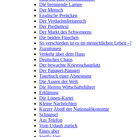
Die brennende Lampe
Der Mensch
Englische Perücken
Der Verdachtsfreispruch
Der Predigttext
Der Markt des Schweigens
Die beiden Flaschen
So verschieden ist es im menschlichen Leben –!
Zuzutrauen
Verkehr über dem Haus
Deutsches Chaos
Der bewachte Kriegsschauplatz
Der Papagei-Papagei
Tagebuch einer Abneigung
Die Augen der Welt
Die Herren Wirtschaftsführer
Erklärung
Die Lügen-Kartei
Kleine Nachrichten
Kurzer Abriß der Nationalökonomie
Schnipsel
Am Telefon
Vom Urlaub zurück
Eines aber
Sigilla Veri