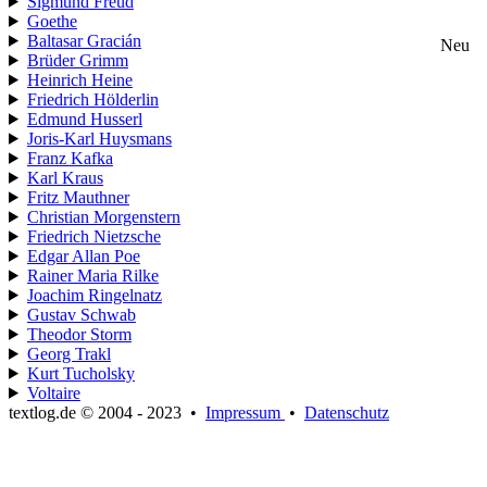
Sigmund Freud
Goethe
Baltasar Gracián
Neu
Brüder Grimm
Heinrich Heine
Friedrich Hölderlin
Edmund Husserl
Joris-Karl Huysmans
Franz Kafka
Karl Kraus
Fritz Mauthner
Christian Morgenstern
Friedrich Nietzsche
Edgar Allan Poe
Rainer Maria Rilke
Joachim Ringelnatz
Gustav Schwab
Theodor Storm
Georg Trakl
Kurt Tucholsky
Voltaire
textlog.de © 2004 - 2023
•
Impressum
•
Datenschutz