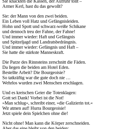
Sie knackten die Kassen, der Aufruhr tollt –
Armer Kerl, hast du das gewollt?
Sie: der Mann von den zwei beiden.
Ein Leben voll Hatz und Gefängnisleiden.
Hohn und Spott und schwarz-weiße Schikane
und dennoch treu der Fahne, der Fahne!
Und immer wieder: Haft und Gefängnis
und Spitzeljagd und Landratsbedrängnis.
Und immer wieder: Gefängnis und Haft –
Sie hatte die stärkste Manneskraft.
Die Parze des Rinnsteins zerschnitt die Fäden.
Da liegen die beiden am Hotel Eden.
Bestellte Arbeit? Die Bourgeoisie?
So tatkräftig war die gute doch nie …
Wehrlos wurden zwei Menschen erschlagen.
Und es kreischen Geier die Totenklagen:
Gott sei Dank! Vorbei ist die Not!
»Man schlug«, schreibt einer, »die Galizierin tot.«
Wir atmen auf! Hurra Bourgeoisie!
Jetzt spiele dein Spielchen ohne die!
Nicht ohne! Man kann die Körper zerschneiden.
Aber das eine bleibt von den beiden: