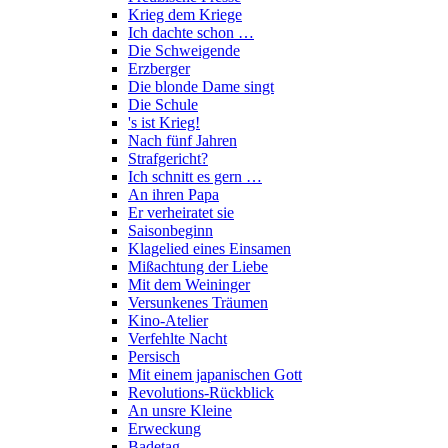
Krieg dem Kriege
Ich dachte schon …
Die Schweigende
Erzberger
Die blonde Dame singt
Die Schule
's ist Krieg!
Nach fünf Jahren
Strafgericht?
Ich schnitt es gern …
An ihren Papa
Er verheiratet sie
Saisonbeginn
Klagelied eines Einsamen
Mißachtung der Liebe
Mit dem Weininger
Versunkenes Träumen
Kino-Atelier
Verfehlte Nacht
Persisch
Mit einem japanischen Gott
Revolutions-Rückblick
An unsre Kleine
Erweckung
Badetag