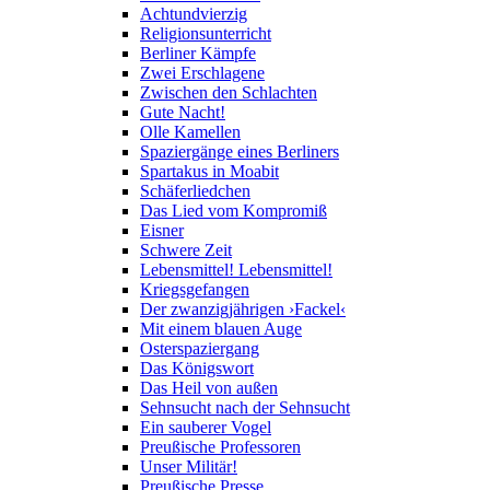
Achtundvierzig
Religionsunterricht
Berliner Kämpfe
Zwei Erschlagene
Zwischen den Schlachten
Gute Nacht!
Olle Kamellen
Spaziergänge eines Berliners
Spartakus in Moabit
Schäferliedchen
Das Lied vom Kompromiß
Eisner
Schwere Zeit
Lebensmittel! Lebensmittel!
Kriegsgefangen
Der zwanzigjährigen ›Fackel‹
Mit einem blauen Auge
Osterspaziergang
Das Königswort
Das Heil von außen
Sehnsucht nach der Sehnsucht
Ein sauberer Vogel
Preußische Professoren
Unser Militär!
Preußische Presse