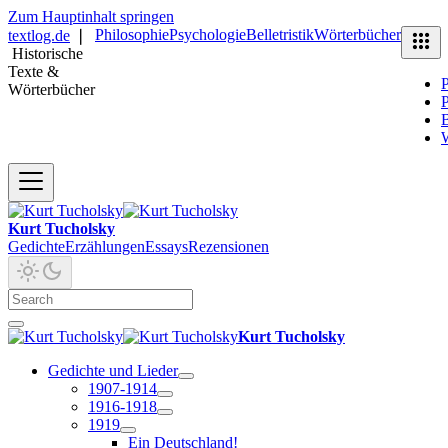
Zum Hauptinhalt springen
Philosophie
Psychologie
Belletristik
Wörterbücher
textlog.de
❘
Historische
Texte &
P
Wörterbücher
P
B
Kurt Tucholsky
Gedichte
Erzählungen
Essays
Rezensionen
Kurt Tucholsky
Gedichte und Lieder
1907-1914
1916-1918
1919
Ein Deutschland!