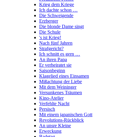
Krieg dem Kriege
Ich dachte schon …
Die Schweigende
Erzberger
Die blonde Dame singt
Die Schule
's ist Krieg!
Nach fünf Jahren
Strafgericht?
Ich schnitt es gern …
An ihren Papa
Er verheiratet sie
Saisonbeginn
Klagelied eines Einsamen
Mißachtung der Liebe
Mit dem Weininger
Versunkenes Träumen
Kino-Atelier
Verfehlte Nacht
Persisch
Mit einem japanischen Gott
Revolutions-Rückblick
An unsre Kleine
Erweckung
Badetag