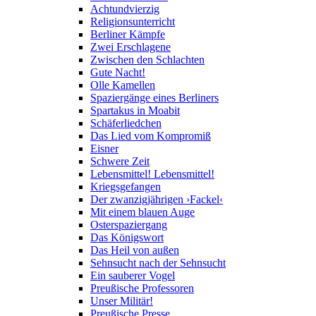
Achtundvierzig
Religionsunterricht
Berliner Kämpfe
Zwei Erschlagene
Zwischen den Schlachten
Gute Nacht!
Olle Kamellen
Spaziergänge eines Berliners
Spartakus in Moabit
Schäferliedchen
Das Lied vom Kompromiß
Eisner
Schwere Zeit
Lebensmittel! Lebensmittel!
Kriegsgefangen
Der zwanzigjährigen ›Fackel‹
Mit einem blauen Auge
Osterspaziergang
Das Königswort
Das Heil von außen
Sehnsucht nach der Sehnsucht
Ein sauberer Vogel
Preußische Professoren
Unser Militär!
Preußische Presse