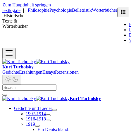
Zum Hauptinhalt springen
Philosophie
Psychologie
Belletristik
Wörterbücher
textlog.de
❘
Historische
Texte &
P
Wörterbücher
P
B
Kurt Tucholsky
Gedichte
Erzählungen
Essays
Rezensionen
Kurt Tucholsky
Gedichte und Lieder
1907-1914
1916-1918
1919
Ein Deutschland!