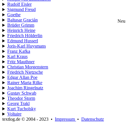
Rudolf Eisler
Sigmund Freud
Goethe
Baltasar Gracián
Neu
Brüder Grimm
Heinrich Heine
Friedrich Hölderlin
Edmund Husserl
Joris-Karl Huysmans
Franz Kafka
Karl Kraus
Fritz Mauthner
Christian Morgenstern
Friedrich Nietzsche
Edgar Allan Poe
Rainer Maria Rilke
Joachim Ringelnatz
Gustav Schwab
Theodor Storm
Georg Trakl
Kurt Tucholsky
Voltaire
textlog.de © 2004 - 2023
•
Impressum
•
Datenschutz