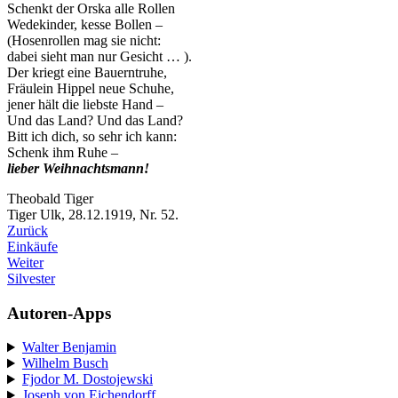
Schenkt der Orska alle Rollen
Wedekinder, kesse Bollen –
(Hosenrollen mag sie nicht:
dabei sieht man nur Gesicht … ).
Der kriegt eine Bauerntruhe,
Fräulein Hippel neue Schuhe,
jener hält die liebste Hand –
Und das Land? Und das Land?
Bitt ich dich, so sehr ich kann:
Schenk ihm Ruhe –
lieber Weihnachtsmann!
Theobald Tiger
Tiger Ulk, 28.12.1919, Nr. 52.
Zurück
Einkäufe
Weiter
Silvester
Autoren-Apps
Walter Benjamin
Wilhelm Busch
Fjodor M. Dostojewski
Joseph von Eichendorff