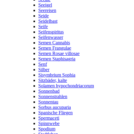
Seeigel
Seereisen
Seide
Seidelbast
Seife
Seifenspiritus
Seifenwasser
Semen Cannabis
Semen Frangulae
Semen Rosae villosae
Semen Staphisagria
Senf
Silber
Sisymbrium Sophia
Sitzbäder, kalte
Solamen hypochondriacorum
Sonnenbad
Sonnenstrahlen
Sonnentau
Sorbus aucuparia
Spanische Fliegen
Spermaceti
Spinnwebe
Spodium