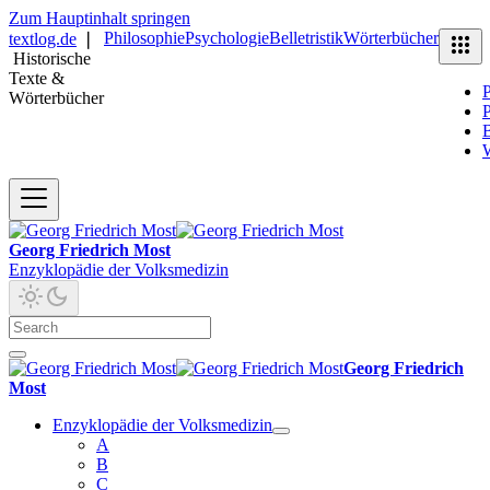
Zum Hauptinhalt springen
Philosophie
Psychologie
Belletristik
Wörterbücher
textlog.de
❘
Historische
Texte &
P
Wörterbücher
P
B
Georg Friedrich Most
Enzyklopädie der Volksmedizin
Georg Friedrich
Most
Enzyklopädie der Volksmedizin
A
B
C