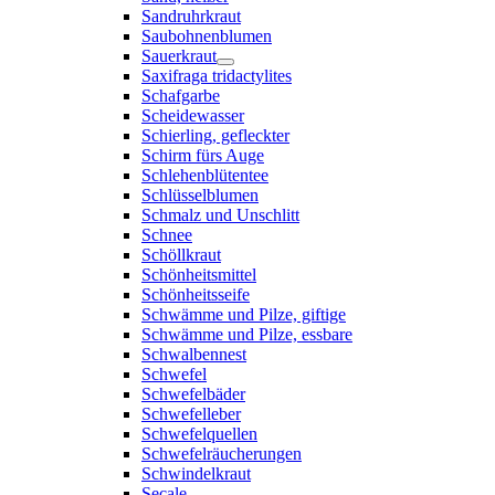
Sandruhrkraut
Saubohnenblumen
Sauerkraut
Saxifraga tridactylites
Schafgarbe
Scheidewasser
Schierling, gefleckter
Schirm fürs Auge
Schlehenblütentee
Schlüsselblumen
Schmalz und Unschlitt
Schnee
Schöllkraut
Schönheitsmittel
Schönheitsseife
Schwämme und Pilze, giftige
Schwämme und Pilze, essbare
Schwalbennest
Schwefel
Schwefelbäder
Schwefelleber
Schwefelquellen
Schwefelräucherungen
Schwindelkraut
Secale