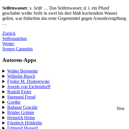
Seifenwasser
, s.
Seife
… Das Seifenwasser, d. i. ein Pfund
geschabte weiße Seife in zwei bis drei Maß kochendem Wasser
gelöst, war früherhin das erste Gegenmittel gegen Arsenikvergiftung
…
Zurück
Seifenspiritus
Weiter
Semen Cannabis
Autoren-Apps
Walter Benjamin
Wilhelm Busch
Fjodor M. Dostojewski
Joseph von Eichendorff
Rudolf Eisler
Sigmund Freud
Goethe
Baltasar Gracián
Neu
Brüder Grimm
Heinrich Heine
Friedrich Hölderlin
Edmund Husserl