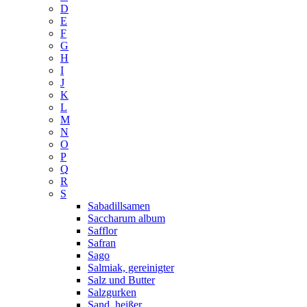
D
E
F
G
H
I
J
K
L
M
N
O
P
Q
R
S
Sabadillsamen
Saccharum album
Safflor
Safran
Sago
Salmiak, gereinigter
Salz und Butter
Salzgurken
Sand, heißer