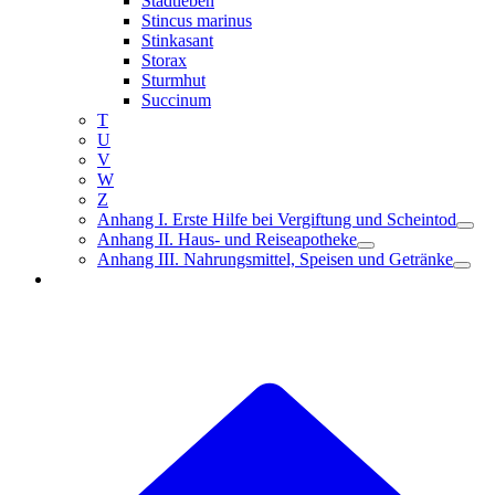
Stadtleben
Stincus marinus
Stinkasant
Storax
Sturmhut
Succinum
T
U
V
W
Z
Anhang I. Erste Hilfe bei Vergiftung und Scheintod
Anhang II. Haus- und Reiseapotheke
Anhang III. Nahrungsmittel, Speisen und Getränke