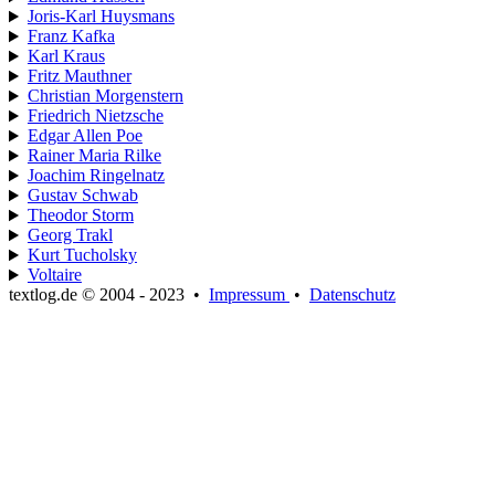
Joris-Karl Huysmans
Franz Kafka
Karl Kraus
Fritz Mauthner
Christian Morgenstern
Friedrich Nietzsche
Edgar Allen Poe
Rainer Maria Rilke
Joachim Ringelnatz
Gustav Schwab
Theodor Storm
Georg Trakl
Kurt Tucholsky
Voltaire
textlog.de © 2004 - 2023
•
Impressum
•
Datenschutz