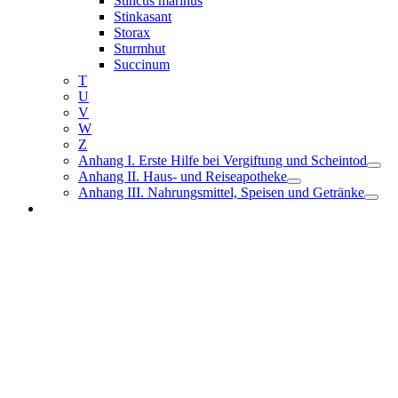
Stincus marinus
Stinkasant
Storax
Sturmhut
Succinum
T
U
V
W
Z
Anhang I. Erste Hilfe bei Vergiftung und Scheintod
Anhang II. Haus- und Reiseapotheke
Anhang III. Nahrungsmittel, Speisen und Getränke