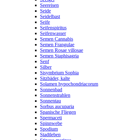
Seereisen
Seide
Seidelbast
Seife
Seifenspiritus
Seifenwasser
Semen Cannabis
Semen Frangulae
Semen Rosae villosae
Semen Staphisagria
Senf
Silber
Sisymbrium Sophia
Sitzbäder, kalte
Solamen hypochondriacorum
Sonnenbad
Sonnenstrahlen
Sonnentau
Sorbus aucuparia
Spanische Fliegen
Spermaceti
Spinnwebe
Spodium
Stadtleben