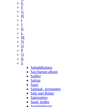
E
F
G
H
I
J
K
L
M
N
O
P
Q
R
S
Sabadillsamen
Saccharum album
Safflor
Safran
Sago
Salmiak, gereinigter
Salz und Butter
Salzgurken
Sand, heißer
Sandruhrkraut