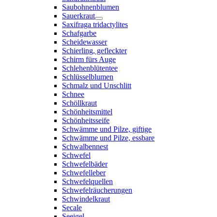
Saubohnenblumen
Sauerkraut
Saxifraga tridactylites
Schafgarbe
Scheidewasser
Schierling, gefleckter
Schirm fürs Auge
Schlehenblütentee
Schlüsselblumen
Schmalz und Unschlitt
Schnee
Schöllkraut
Schönheitsmittel
Schönheitsseife
Schwämme und Pilze, giftige
Schwämme und Pilze, essbare
Schwalbennest
Schwefel
Schwefelbäder
Schwefelleber
Schwefelquellen
Schwefelräucherungen
Schwindelkraut
Secale
Seeigel