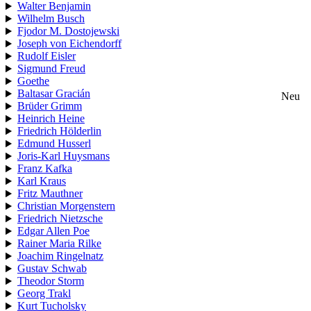
Walter Benjamin
Wilhelm Busch
Fjodor M. Dostojewski
Joseph von Eichendorff
Rudolf Eisler
Sigmund Freud
Goethe
Baltasar Gracián
Neu
Brüder Grimm
Heinrich Heine
Friedrich Hölderlin
Edmund Husserl
Joris-Karl Huysmans
Franz Kafka
Karl Kraus
Fritz Mauthner
Christian Morgenstern
Friedrich Nietzsche
Edgar Allen Poe
Rainer Maria Rilke
Joachim Ringelnatz
Gustav Schwab
Theodor Storm
Georg Trakl
Kurt Tucholsky