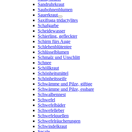
Sandruhrkraut
Saubohnenblumen
Sauerkraut
Saxifraga tridactylites
Schafgarbe
Scheidewasser
Schierling, gefleckter
Schirm fürs Auge
Schlehenblütentee
Schlüsselblumen
Schmalz und Unschlitt
Schnee
Schöllkraut
Schönheitsmittel
Schönheitsseife
Schwämme und Pilze, giftige
Schwämme und Pilze, essbare
Schwalbennest
Schwefel
Schwefelbäder
Schwefelleber
Schwefelquellen
Schwefelräucherungen
Schwindelkraut
Secale