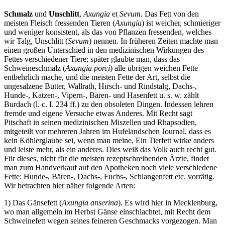
Schmalz
und
Unschlitt
,
Axungia
et
Sevum
. Das Fett von den
meisten Fleisch fressenden Tieren (
Axungia
) ist weicher, schmieriger
und weniger konsistent, als das von Pflanzen fressenden, welches
wir Talg, Unschlitt (
Sevum
) nennen. In früheren Zeiten machte man
einen großen Unterschied in den medizinischen Wirkungen des
Fettes verschiedener Tiere; später glaubte man, dass das
Schweineschmalz (
Axungia porci
) alle übrigen weichen Fette
entbehrlich mache, und die meisten Fette der Art, selbst die
ungesalzene Butter, Wallrath, Hirsch- und Rindstalg, Dachs-,
Hunde-, Katzen-, Vipern-, Bären- und Hasenfett u. s. w. zählt
Burdach (l. c. I. 234 ff.) zu den obsoleten Dingen. Indessen lehren
fremde und eigene Versuche etwas Anderes. Mit Recht sagt
Pitschaft in seinen medizinischen Miszellen und Rhapsodien,
mitgeteilt vor mehreren Jahren im Hufelandschen Journal, dass es
kein Köhlerglaube sei, wenn man meine, Ein Tierfett wirke anders
und leiste mehr, als ein anderes. Dies weiß das Volk auch recht gut.
Für dieses, nicht für die meisten rezeptschreibenden Ärzte, findet
man zum Handverkauf auf den Apotheken noch viele verschiedene
Fette: Hunde-, Bären-, Dachs-, Fuchs-, Schlangenfett etc. vorrätig.
Wir betrachten hier näher folgende Arten:
1) Das Gänsefett (
Axungia anserina
). Es wird hier in Mecklenburg,
wo man allgemein im Herbst Gänse einschlachtet, mit Recht dem
Schweinefett wegen seines feineren Geschmacks vorgezogen. Man