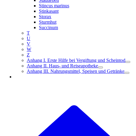
Stadtleben
Stincus marinus
Stinkasant
Storax
Sturmhut
Succinum
T
U
V
W
Z
Anhang I. Erste Hilfe bei Vergiftung und Scheintod
Anhang II. Haus- und Reiseapotheke
Anhang III. Nahrungsmittel, Speisen und Getränke