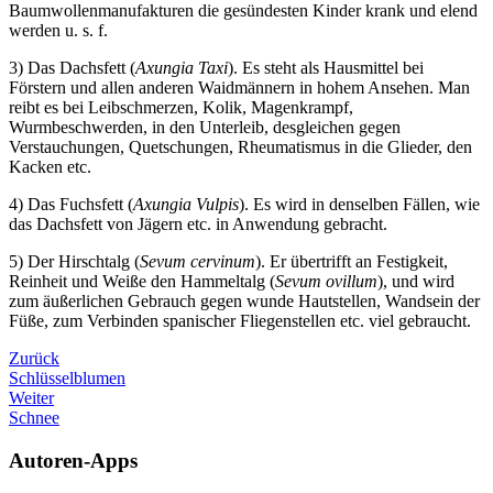
Baumwollenmanufakturen die gesündesten Kinder krank und elend
werden u. s. f.
3) Das Dachsfett (
Axungia Taxi
). Es steht als Hausmittel bei
Förstern und allen anderen Waidmännern in hohem Ansehen. Man
reibt es bei Leibschmerzen, Kolik, Magenkrampf,
Wurmbeschwerden, in den Unterleib, desgleichen gegen
Verstauchungen, Quetschungen, Rheumatismus in die Glieder, den
Kacken etc.
4) Das Fuchsfett (
Axungia Vulpis
). Es wird in denselben Fällen, wie
das Dachsfett von Jägern etc. in Anwendung gebracht.
5) Der Hirschtalg (
Sevum cervinum
). Er übertrifft an Festigkeit,
Reinheit und Weiße den Hammeltalg (
Sevum ovillum
), und wird
zum äußerlichen Gebrauch gegen wunde Hautstellen, Wandsein der
Füße, zum Verbinden spanischer Fliegenstellen etc. viel gebraucht.
Zurück
Schlüsselblumen
Weiter
Schnee
Autoren-Apps