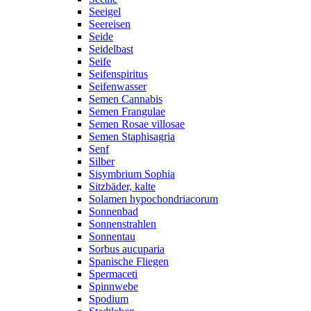
Seeigel
Seereisen
Seide
Seidelbast
Seife
Seifenspiritus
Seifenwasser
Semen Cannabis
Semen Frangulae
Semen Rosae villosae
Semen Staphisagria
Senf
Silber
Sisymbrium Sophia
Sitzbäder, kalte
Solamen hypochondriacorum
Sonnenbad
Sonnenstrahlen
Sonnentau
Sorbus aucuparia
Spanische Fliegen
Spermaceti
Spinnwebe
Spodium