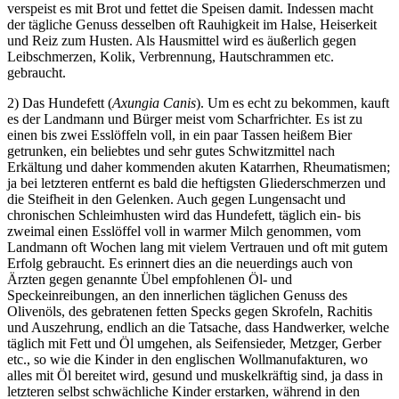
verspeist es mit Brot und fettet die Speisen damit. Indessen macht
der tägliche Genuss desselben oft Rauhigkeit im Halse, Heiserkeit
und Reiz zum Husten. Als Hausmittel wird es äußerlich gegen
Leibschmerzen, Kolik, Verbrennung, Hautschrammen etc.
gebraucht.
2) Das Hundefett (
Axungia Canis
). Um es echt zu bekommen, kauft
es der Landmann und Bürger meist vom Scharfrichter. Es ist zu
einen bis zwei Esslöffeln voll, in ein paar Tassen heißem Bier
getrunken, ein beliebtes und sehr gutes Schwitzmittel nach
Erkältung und daher kommenden akuten Katarrhen, Rheumatismen;
ja bei letzteren entfernt es bald die heftigsten Gliederschmerzen und
die Steifheit in den Gelenken. Auch gegen Lungensacht und
chronischen Schleimhusten wird das Hundefett, täglich ein- bis
zweimal einen Esslöffel voll in warmer Milch genommen, vom
Landmann oft Wochen lang mit vielem Vertrauen und oft mit gutem
Erfolg gebraucht. Es erinnert dies an die neuerdings auch von
Ärzten gegen genannte Übel empfohlenen Öl- und
Speckeinreibungen, an den innerlichen täglichen Genuss des
Olivenöls, des gebratenen fetten Specks gegen Skrofeln, Rachitis
und Auszehrung, endlich an die Tatsache, dass Handwerker, welche
täglich mit Fett und Öl umgehen, als Seifensieder, Metzger, Gerber
etc., so wie die Kinder in den englischen Wollmanufakturen, wo
alles mit Öl bereitet wird, gesund und muskelkräftig sind, ja dass in
letzteren selbst schwächliche Kinder erstarken, während in den