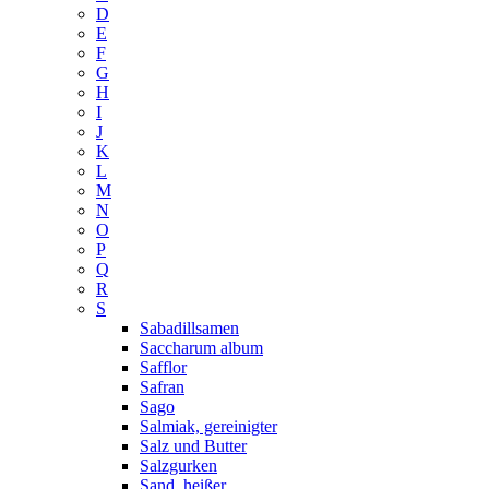
D
E
F
G
H
I
J
K
L
M
N
O
P
Q
R
S
Sabadillsamen
Saccharum album
Safflor
Safran
Sago
Salmiak, gereinigter
Salz und Butter
Salzgurken
Sand, heißer