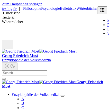
Zum Hauptinhalt springen
Philosophie
Psychologie
Belletristik
Wörterbücher
textlog.de
❘
Historische
Texte &
P
Wörterbücher
P
B
Georg Friedrich Most
Enzyklopädie der Volksmedizin
Georg Friedrich
Most
Enzyklopädie der Volksmedizin
A
B
C