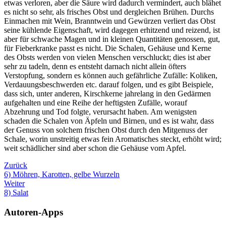
etwas verloren, aber die Säure wird dadurch vermindert, auch blähet
es nicht so sehr, als frisches Obst und dergleichen Brühen. Durchs
Einmachen mit Wein, Branntwein und Gewürzen verliert das Obst
seine kühlende Eigenschaft, wird dagegen erhitzend und reizend, ist
aber für schwache Magen und in kleinen Quantitäten genossen, gut,
für Fieberkranke passt es nicht. Die Schalen, Gehäuse und Kerne
des Obsts werden von vielen Menschen verschluckt; dies ist aber
sehr zu tadeln, denn es entsteht darnach nicht allein öfters
Verstopfung, sondern es können auch gefährliche Zufälle: Koliken,
Verdauungsbeschwerden etc. darauf folgen, und es gibt Beispiele,
dass sich, unter anderen, Kirschkerne jahrelang in den Gedärmen
aufgehalten und eine Reihe der heftigsten Zufälle, worauf
Abzehrung und Tod folgte, verursacht haben. Am wenigsten
schaden die Schalen von Äpfeln und Birnen, und es ist wahr, dass
der Genuss von solchem frischen Obst durch den Mitgenuss der
Schale, worin unstreitig etwas fein Aromatisches steckt, erhöht wird;
weit schädlicher sind aber schon die Gehäuse vom Apfel.
Zurück
6) Möhren, Karotten, gelbe Wurzeln
Weiter
8) Salat
Autoren-Apps