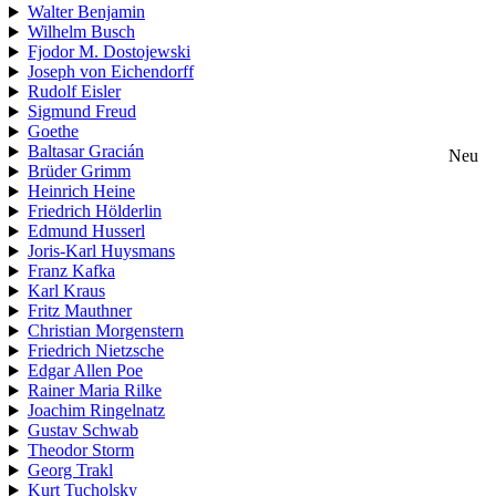
Walter Benjamin
Wilhelm Busch
Fjodor M. Dostojewski
Joseph von Eichendorff
Rudolf Eisler
Sigmund Freud
Goethe
Baltasar Gracián
Neu
Brüder Grimm
Heinrich Heine
Friedrich Hölderlin
Edmund Husserl
Joris-Karl Huysmans
Franz Kafka
Karl Kraus
Fritz Mauthner
Christian Morgenstern
Friedrich Nietzsche
Edgar Allen Poe
Rainer Maria Rilke
Joachim Ringelnatz
Gustav Schwab
Theodor Storm
Georg Trakl
Kurt Tucholsky