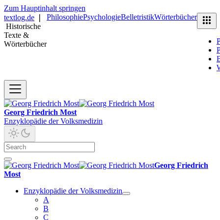
Zum Hauptinhalt springen
Philosophie
Psychologie
Belletristik
Wörterbücher
textlog.de
❘
Historische
Texte &
P
Wörterbücher
P
B
Georg Friedrich Most
Enzyklopädie der Volksmedizin
Georg Friedrich
Most
Enzyklopädie der Volksmedizin
A
B
C