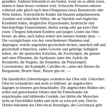
genießen. Anderen bekommt es am besten, wenn sie es allein essen,
indem es dann besser verdauet wird. Schwache Personen müssen
während oder gleich nach dem Obstgenuss etwas Branntwein oder
Wein trinken. Schwächliche Kinder mit blassem aufgedunsenem
Ansehen und schlechten Säften, die an Skrofeln und englischer
Krankheit leiden, desgleichen Hypochonder, hysterische und
bleichsüchtige Frauenzimmer, dürfen wenig oder gar kein Obst
essen. Übrigens bekommt Kindern und jungen Leuten das Obst
besser, als alten; auch haben erstere den meisten Instinkt dazu. —
Die vorzüglichsten von den verschiedenen Obstarten sind
diejenigen, welche angenehm gewürzhaft riechen, säuerlich süß und
gewürzhaft schmecken, zartes Gewebe und gehörige Saftigkeit
haben, als: die spanischen Kirschen, die Zwetschgen, die grünen
und roten Pflaumen, die Aprikosen; unter den Äpfeln die
Borsdorfer, die Peppins, die Reinetten, die Prinzenäpfel,
Gravensteiner, die Kantäpfel, Calvilles etc.; unter den Birnen die
Bergamotte, Beurre blanc, Beurre gris etc. —
Die künstlichen Zubereitungen verändern das Obst sehr. Gekochtes
Obst ist verdaulicher und nicht so blähend, als ungekochtes;
dagegen ist letzteres geschmackhafter. Die abgekochten Brühen des
reifen und getrockneten Obstes sind für Fieberkranke ein
erquickendes und kühlendes Getränk, nur dürfen die Menschen
nicht an Durchfällen leiden und nicht zu schwach sein. Durchs
Dörren bekommt das Obst etwas Brenzliges, der Geschmack geht