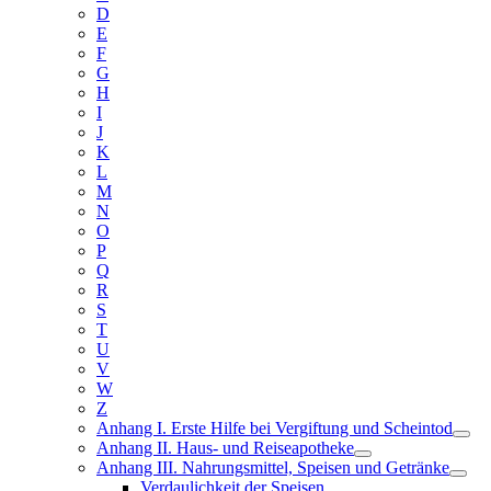
D
E
F
G
H
I
J
K
L
M
N
O
P
Q
R
S
T
U
V
W
Z
Anhang I. Erste Hilfe bei Vergiftung und Scheintod
Anhang II. Haus- und Reiseapotheke
Anhang III. Nahrungsmittel, Speisen und Getränke
Verdaulichkeit der Speisen