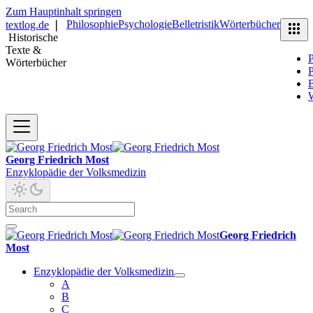
Zum Hauptinhalt springen
Philosophie
Psychologie
Belletristik
Wörterbücher
textlog.de
❘
Historische
Texte &
P
Wörterbücher
P
B
Georg Friedrich Most
Enzyklopädie der Volksmedizin
Georg Friedrich
Most
Enzyklopädie der Volksmedizin
A
B
C