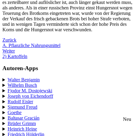
es zerteilbarer und auflöslicher ist, auch länger gekaut werden muss,
als anderes. Als in einer russischen Provinz einst Hungersnot wegen
Teuerung des Brotkorns eingetreten war, wurde von der Regierung
der Verkauf des frisch gebackenen Brots bei hoher Strafe verboten,
und in wenigen Tagen verminderte sich schon der hohe Preis des
Korns und die Hungersnot war verschwunden.
Zurück
A. Pflanzliche Nahrungsmittel
Weiter
2) Kartoffeln
Autoren-Apps
Walter Benjamin
Wilhelm Busch
Fjodor M. Dostojewski
Joseph von Eichendorff
Rudolf Eisler
Sigmund Freud
Goethe
Baltasar Gracián
Neu
Brüder Grimm
Heinrich Heine
Friedrich Hölderlin