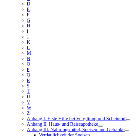
D
E
F
G
H
I
J
K
L
M
N
O
P
Q
R
S
T
U
V
W
Z
Anhang I. Erste Hilfe bei Vergiftung und Scheintod
Anhang II. Haus- und Reiseapotheke
Anhang III. Nahrungsmittel, Speisen und Getränke
Verdaulichkeit der Speisen