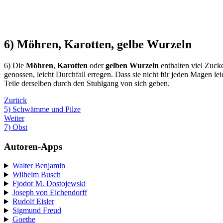
6) Möhren, Karotten, gelbe Wurzeln
6) Die
Möhren
,
Karotten
oder
gelben Wurzeln
enthalten viel Zucke
genossen, leicht Durchfall erregen. Dass sie nicht für jeden Magen l
Teile derselben durch den Stuhlgang von sich geben.
Zurück
5) Schwämme und Pilze
Weiter
7) Obst
Autoren-Apps
Walter Benjamin
Wilhelm Busch
Fjodor M. Dostojewski
Joseph von Eichendorff
Rudolf Eisler
Sigmund Freud
Goethe