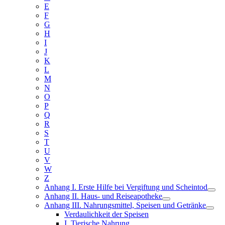
E
F
G
H
I
J
K
L
M
N
O
P
Q
R
S
T
U
V
W
Z
Anhang I. Erste Hilfe bei Vergiftung und Scheintod
Anhang II. Haus- und Reiseapotheke
Anhang III. Nahrungsmittel, Speisen und Getränke
Verdaulichkeit der Speisen
I. Tierische Nahrung