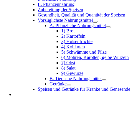
II. Pflanzennahrung
Zubereitung der Speisen
Gesundheit, Qualität und Quantität der Speisen
Vorzüglichste Nahrungsmittel
A. Pflanzliche Nahrungsmittel
1) Brot
2) Kartoffeln
3) Hülsenfrüchte
4) Kohlarten
5) Schwämme und Pilze
6) Möhren, Karotten, gelbe Wurzeln
7) Obst
8) Salat
9) Gewürze
B. Tierische Nahrungsmittel
Getränke
Speisen und Getränke für Kranke und Genesende