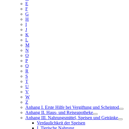
E
F
G
H
I
J
K
L
M
N
O
P
Q
R
S
T
U
V
W
Z
Anhang I. Erste Hilfe bei Vergiftung und Scheintod
Anhang II. Haus- und Reiseapotheke
Anhang III. Nahrungsmittel, Speisen und Getränke
Verdaulichkeit der Speisen
I. Tierische Nahrung