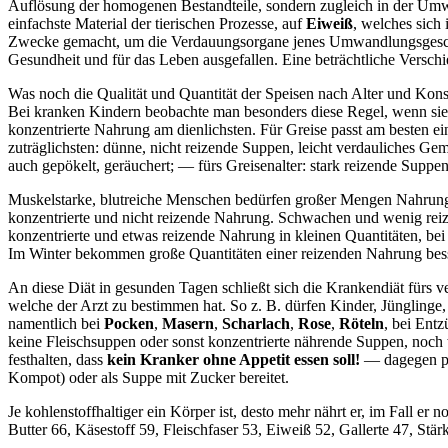
Auflösung der homogenen Bestandteile, sondern zugleich in der Umwa
einfachste Material der tierischen Prozesse, auf
Eiweiß
, welches sich 
Zwecke gemacht, um die Verdauungsorgane jenes Umwandlungsgeschäftes
Gesundheit und für das Leben ausgefallen. Eine beträchtliche Verschi
Was noch die Qualität und Quantität der Speisen nach Alter und Konstit
Bei kranken Kindern beobachte man besonders diese Regel, wenn sie in
konzentrierte Nahrung am dienlichsten. Für Greise passt am besten ein
zuträglichsten: dünne, nicht reizende Suppen, leicht verdauliches G
auch gepökelt, geräuchert; — fürs Greisenalter: stark reizende Supp
Muskelstarke, blutreiche Menschen bedürfen großer Mengen Nahrung, d
konzentrierte und nicht reizende Nahrung. Schwachen und wenig reiz
konzentrierte und etwas reizende Nahrung in kleinen Quantitäten, be
Im Winter bekommen große Quantitäten einer reizenden Nahrung bess
An diese Diät in gesunden Tagen schließt sich die Krankendiät fürs ve
welche der Arzt zu bestimmen hat. So z. B. dürfen Kinder, Jünglinge
namentlich bei
Pocken
,
Masern
,
Scharlach
,
Rose
,
Röteln
, bei Ent
keine Fleischsuppen oder sonst konzentrierte nährende Suppen, noch 
festhalten, dass
kein Kranker ohne Appetit essen soll!
— dagegen pas
Kompot) oder als Suppe mit Zucker bereitet.
Je kohlenstoffhaltiger ein Körper ist, desto mehr nährt er, im Fall er
Butter 66, Käsestoff 59, Fleischfaser 53, Eiweiß 52, Gallerte 47, Stä