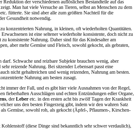
Reduktion der verschiedenen auflöslichen Bestandteile auf das
en zeigt. Man hat viele Versuche an Tieren, selbst an Menschen zu dem
fütterte. Sie sind aber alle zum größten Nachteil für die
g der Gesundheit notwendig.
 zu konzentrierten Nahrung, in kleinen, oft wiederholten Quantitäten.
 Erwachsenen ist eine seltener wiederholte konsistente, doch nicht zu
ht zu konsistente Nahrung. Daher sind für das Kindesalter am
ppen, aber mehr Gemüse und Fleisch, sowohl gekocht, als gebraten,
in darf. Schwache und reizbare Subjekte brauchen wenig, aber
sehr reizende Nahrung. Bei sitzender Lebensart passt eine
n auch nicht gehaltreichen und wenig reizenden, Nahrung am besten.
onzentrierte Nahrung am besten zusagt.
icht immer der Fall, und es gibt hier viele Ausnahmen von der Regel,
llen fieberhaften Ausschlägen und echten Entzündungen edler Organe,
ens
, der
Leber
etc. in den ersten acht bis zwölf Tagen der Krankheit
welcher uns den besten Fingerzeig gibt, indem wir den wahren Satz
als Gemüse, sowohl roh, als gekocht (Äpfel-, Pflaumen-, Kirschen-
nt Kohlenstoff (diese Dinge sind bekanntlich sehr schwer verdaulich),