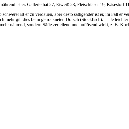
 nährend ist er. Gallerte hat 27, Eiweiß 23, Fleischfaser 19, Käsestoff 
 schwerer ist er zu verdauen, aber desto sättigender ist er, im Fall er v
h mehr gilt dies beim getrockneten Dorsch (Stockfisch). — Je leichter d
mehr nährend, sondern Säfte zerteilend und auflösend wirkt, z. B. Kochs