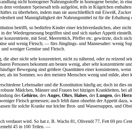
ndlung nicht homogener Nahrungsstoffe in homogene beruhe, in einer 
in dem verdauten Speisesaft teils aufgelöst, teils in Kügelchen enthalt
 zu überheben, indem man sie ausschließlich mit Eiweiß, Zucker etc. 
edenheit und Mannigfaltigkeit der Nahrungsmittel ist für die Erhaltun
ution betrifft, so bedürfen Kinder einer leichtverdaulichen, aber nicht
 der Wiedergenesung begriffen sind und sich starker Appetit einstellt.
e konzentrierte, mit Senf, Meerrettich, Pfeffer etc. gewürzte, doch nic
emüse und wenig Fleisch; — fürs Jünglings- und Mannesalter: wenig Su
en und weniger Gemüse und Fleisch.
ie aber nicht sehr konzentriert, nicht zu nährend, oder zu reizend se
baren Personen bekommt am besten wenig, aber sehr konzentrierte und 
i häufiger Bewegung sind größere Quantitäten einer konsistenten, wen
er, als im Sommer, wo den meisten Menschen wenig und milde, aber k
rschiedene Lebensalter und die Konstitution häufig an; doch ist dies n
, robuste Mädchen, Männer und Frauen bei hitzigen Krankheiten, bei a
zündung des
Gehirns
, des
Auges
,
Ohrs
,
Halses
, der
Lungen
, des
Herz
weniger Fleisch gemessen; auch fehlt dann ohnehin der Appetit dazu, 
sen für solche Kranke nur leichte Brot- und Wassersuppen, und Obst 
 noch verdauet wird. So hat z. B. Wachs 81, Olivenöl 77, Fett 69 pro Ce
rkemehl 45 in 100 Teilen. —