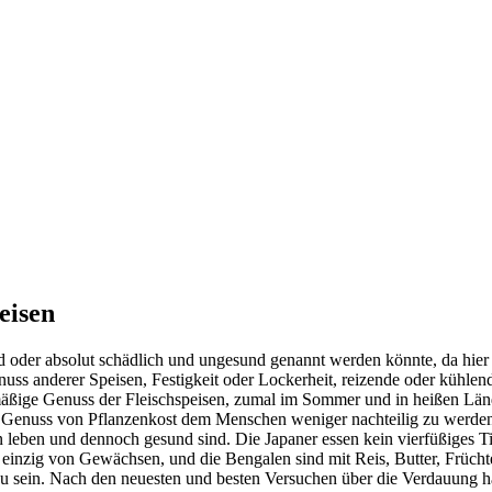
eisen
nd oder absolut schädlich und ungesund genannt werden könnte, da hi
uss anderer Speisen, Festigkeit oder Lockerheit, reizende oder kühlende
mäßige Genuss der Fleischspeisen, zumal im Sommer und in heißen Lände
 Genuss von Pflanzenkost dem Menschen weniger nachteilig zu werden, 
n leben und dennoch gesund sind. Die Japaner essen kein vierfüßiges Tie
 einzig von Gewächsen, und die Bengalen sind mit Reis, Butter, Früch
u sein. Nach den neuesten und besten Versuchen über die Verdauung hat