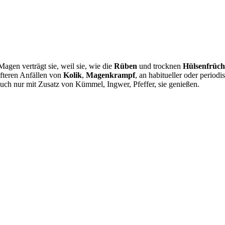
Magen verträgt sie, weil sie, wie die
Rüben
und trocknen
Hülsenfrüch
öfteren Anfällen von
Kolik
,
Magenkrampf
, an habitueller oder period
auch nur mit Zusatz von Kümmel, Ingwer, Pfeffer, sie genießen.