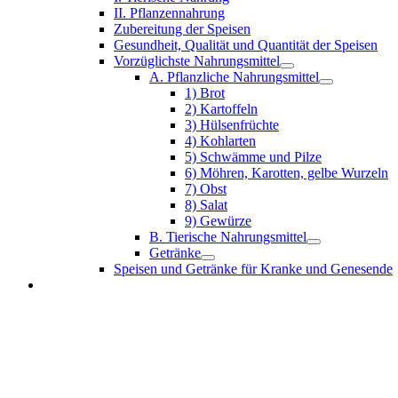
II. Pflanzennahrung
Zubereitung der Speisen
Gesundheit, Qualität und Quantität der Speisen
Vorzüglichste Nahrungsmittel
A. Pflanzliche Nahrungsmittel
1) Brot
2) Kartoffeln
3) Hülsenfrüchte
4) Kohlarten
5) Schwämme und Pilze
6) Möhren, Karotten, gelbe Wurzeln
7) Obst
8) Salat
9) Gewürze
B. Tierische Nahrungsmittel
Getränke
Speisen und Getränke für Kranke und Genesende