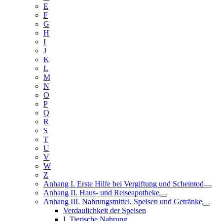
E
F
G
H
I
J
K
L
M
N
O
P
Q
R
S
T
U
V
W
Z
Anhang I. Erste Hilfe bei Vergiftung und Scheintod
Anhang II. Haus- und Reiseapotheke
Anhang III. Nahrungsmittel, Speisen und Getränke
Verdaulichkeit der Speisen
I. Tierische Nahrung