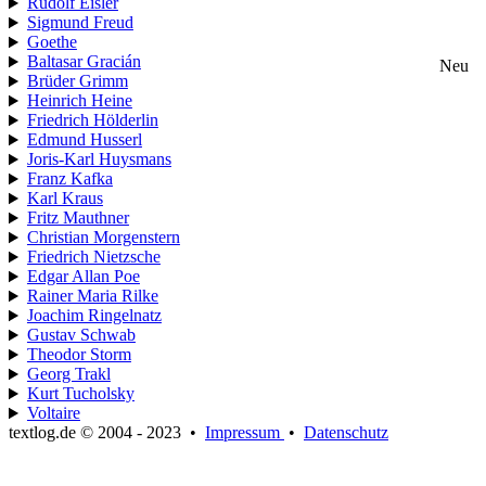
Rudolf Eisler
Sigmund Freud
Goethe
Baltasar Gracián
Neu
Brüder Grimm
Heinrich Heine
Friedrich Hölderlin
Edmund Husserl
Joris-Karl Huysmans
Franz Kafka
Karl Kraus
Fritz Mauthner
Christian Morgenstern
Friedrich Nietzsche
Edgar Allan Poe
Rainer Maria Rilke
Joachim Ringelnatz
Gustav Schwab
Theodor Storm
Georg Trakl
Kurt Tucholsky
Voltaire
textlog.de © 2004 - 2023
•
Impressum
•
Datenschutz