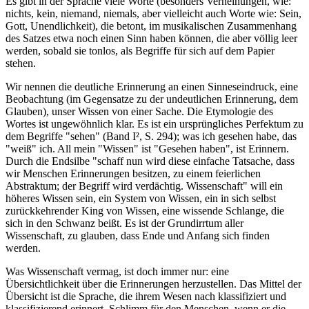
Es gibt in der Sprache viele Worte (besonders Verneinungen, wie:
nichts, kein, niemand, niemals, aber vielleicht auch Worte wie: Sein,
Gott, Unendlichkeit), die betont, im musikalischen Zusammenhang
des Satzes etwa noch einen Sinn haben können, die aber völlig leer
werden, sobald sie tonlos, als Begriffe für sich auf dem Papier
stehen.
Wir nennen die deutliche Erinnerung an einen Sinneseindruck, eine
Beobachtung (im Gegensatze zu der undeutlichen Erinnerung, dem
Glauben), unser Wissen von einer Sache. Die Etymologie des
Wortes ist ungewöhnlich klar. Es ist ein ursprüngliches Perfektum zu
dem Begriffe "sehen" (Band I², S. 294); was ich gesehen habe, das
"weiß" ich. All mein "Wissen" ist "Gesehen haben", ist Erinnern.
Durch die Endsilbe "schaff nun wird diese einfache Tatsache, dass
wir Menschen Erinnerungen besitzen, zu einem feierlichen
Abstraktum; der Begriff wird verdächtig. Wissenschaft" will ein
höheres Wissen sein, ein System von Wissen, ein in sich selbst
zurückkehrender King von Wissen, eine wissende Schlange, die
sich in den Schwanz beißt. Es ist der Grundirrtum aller
Wissenschaft, zu glauben, dass Ende und Anfang sich finden
werden.
Was Wissenschaft vermag, ist doch immer nur: eine
Übersichtlichkeit über die Erinnerungen herzustellen. Das Mittel der
Übersicht ist die Sprache, die ihrem Wesen nach klassifiziert und
klassifizierend erinnert. Schlimm für den Menschen, wenn er die