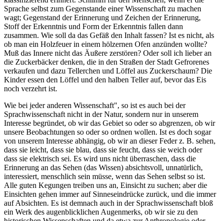
Sprache selbst zum Gegenstande einer Wissenschaft zu machen
wagt; Gegenstand der Erinnerung und Zeichen der Erinnerung,
Stoff der Erkenntnis und Form der Erkenntnis fallen dann
zusammen. Wie soll da das Gefäß den Inhalt fassen? Ist es nicht, als
ob man ein Holzfeuer in einem hölzernen Ofen anzünden wollte?
Muß das Innere nicht das Äußere zerstören? Oder soll ich lieber an
die Zuckerbäcker denken, die in den Straßen der Stadt Gefrorenes
verkaufen und dazu Tellerchen und Löffel aus Zuckerschaum? Die
Kinder essen den Löffel und den halben Teller auf, bevor das Eis
noch verzehrt ist.
Wie bei jeder anderen Wissenschaft", so ist es auch bei der
Sprachwissenschaft nicht in der Natur, sondern nur in unserem
Interesse begründet, ob wir das Gebiet so oder so abgrenzen, ob wir
unsere Beobachtungen so oder so ordnen wollen. Ist es doch sogar
von unserem Interesse abhängig, ob wir an dieser Feder z. B. sehen,
dass sie leicht, dass sie blau, dass sie feucht, dass sie weich oder
dass sie elektrisch sei. Es wird uns nicht überraschen, dass die
Erinnerung an das Sehen (das Wissen) absichtsvoll, unnatürlich,
interessiert, menschlich sein müsse, wenn das Sehen selbst so ist.
Alle guten Kegungen treiben uns an, Einsicht zu suchen; aber die
Einsichten gehen immer auf Sinneseindrücke zurück, und die immer
auf Absichten. Es ist demnach auch in der Sprachwissenschaft bloß
ein Werk des augenblicklichen Augenmerks, ob wir sie zu den
historischen Wissenschaften und da etwa zur Anthropologie oder