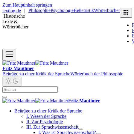
Zum Hauptinhalt springen
Philosophie
Psychologie
Belletristik
Wörterbücher
textlog.de
❘
Historische
Texte &
P
Wörterbücher
P
B
Fritz Mauthner
Beiträge zu einer Kritik der Sprache
Wörterbuch der Philosophie
Fritz Mauthner
Beiträge zu einer Kritik der Sprache
I. Wesen der Sprache
II. Zur Psychologie
III. Zur Sprachwissenschaft
I. Was ist Sprachwissenschaft?