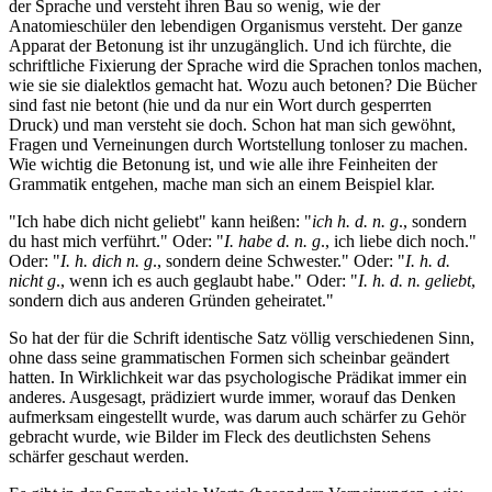
der Sprache und versteht ihren Bau so wenig, wie der
Anatomieschüler den lebendigen Organismus versteht. Der ganze
Apparat der Betonung ist ihr unzugänglich. Und ich fürchte, die
schriftliche Fixierung der Sprache wird die Sprachen tonlos machen,
wie sie sie dialektlos gemacht hat. Wozu auch betonen? Die Bücher
sind fast nie betont (hie und da nur ein Wort durch gesperrten
Druck) und man versteht sie doch. Schon hat man sich gewöhnt,
Fragen und Verneinungen durch Wortstellung tonloser zu machen.
Wie wichtig die Betonung ist, und wie alle ihre Feinheiten der
Grammatik entgehen, mache man sich an einem Beispiel klar.
"Ich habe dich nicht geliebt" kann heißen: "
ich h. d. n. g
., sondern
du hast mich verführt." Oder: "
I. habe d. n. g
., ich liebe dich noch."
Oder: "
I. h. dich n. g
., sondern deine Schwester." Oder: "
I. h. d.
nicht g
., wenn ich es auch geglaubt habe." Oder: "
I. h. d. n. geliebt
,
sondern dich aus anderen Gründen geheiratet."
So hat der für die Schrift identische Satz völlig verschiedenen Sinn,
ohne dass seine grammatischen Formen sich scheinbar geändert
hatten. In Wirklichkeit war das psychologische Prädikat immer ein
anderes. Ausgesagt, prädiziert wurde immer, worauf das Denken
aufmerksam eingestellt wurde, was darum auch schärfer zu Gehör
gebracht wurde, wie Bilder im Fleck des deutlichsten Sehens
schärfer geschaut werden.