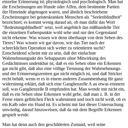
einzelne Erinnerung ist; physiologisch und psychologisch. Man hat
die Erscheinungen am Hunde oder Affen, dem bestimmte Partien
der Hirnrinde abgetragen waren, und ähnlich beschriebene
Erscheinungen bei geisteskranken Menschen als "Seelenblindheit"
bezeichnet; es kommt wenig darauf an, ob man dafür das Wort
"Bedeutungsblindheit" setzt, weil angeblich das mißhandelte Tier
die einzelnen Farbenpunkte wohl sehe und nur den Gegenstand
nicht erkenne. Was wissen wir denn überhaupt von dem Sehen des
Tieres? Was wissen wir gar davon, wie das Tier nach der
schrecklichen Operation sich weiter zu orientieren sucht?
Entscheidend scheint mir zu sein, daß der einfachste
Wahrnehmungsakt des Sehapparats ohne Mitwirkung des
Gedächtnisses undenkbar ist, daß es ein Sehen ohne ein Erkennen
gar nicht gibt, daß also eine völlige Trennung der Wahrnehmungs-
und der Erinnerungszentren gar nicht möglich ist, und daß Stricker
recht behält, wenn er es in einem anderen Zusammenhang für ganz
widersinnig erklärt, daß sich eine Ganglienzelle A an etwas erinnern
soll, was Ganglienzelle B empfunden hat. Man wende mir nicht ein,
daß es ein Sehen ohne Erkennen wohl gebe, daß man z. B. in der
Ferne einen gelblichen Fleck wahrnimmt und noch nicht weiß, ob es
ein Kalb oder ein Hund ist. Es scheint mir fast dieser Untersuchung
unwürdig, darauf hinzuweisen, daß da mit dem Begriffe Erkennen
gespielt werde.
Man hat denn auch den geschilderten Zustand, weil seine