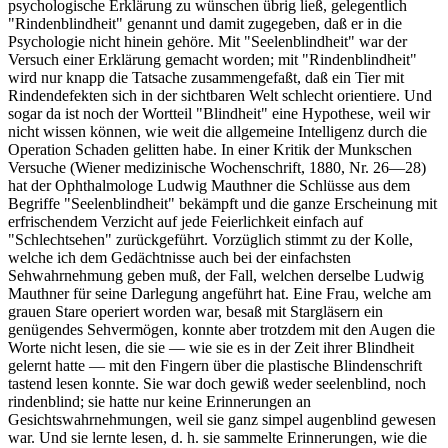
psychologische Erklärung zu wünschen übrig ließ, gelegentlich
"Rindenblindheit" genannt und damit zugegeben, daß er in die
Psychologie nicht hinein gehöre. Mit "Seelenblindheit" war der
Versuch einer Erklärung gemacht worden; mit "Rindenblindheit"
wird nur knapp die Tatsache zusammengefaßt, daß ein Tier mit
Rindendefekten sich in der sichtbaren Welt schlecht orientiere. Und
sogar da ist noch der Wortteil "Blindheit" eine Hypothese, weil wir
nicht wissen können, wie weit die allgemeine Intelligenz durch die
Operation Schaden gelitten habe. In einer Kritik der Munkschen
Versuche (Wiener medizinische Wochenschrift, 1880, Nr. 26—28)
hat der Ophthalmologe Ludwig Mauthner die Schlüsse aus dem
Begriffe "Seelenblindheit" bekämpft und die ganze Erscheinung mit
erfrischendem Verzicht auf jede Feierlichkeit einfach auf
"Schlechtsehen" zurückgeführt. Vorzüglich stimmt zu der Kolle,
welche ich dem Gedächtnisse auch bei der einfachsten
Sehwahrnehmung geben muß, der Fall, welchen derselbe Ludwig
Mauthner für seine Darlegung angeführt hat. Eine Frau, welche am
grauen Stare operiert worden war, besaß mit Stargläsern ein
genügendes Sehvermögen, konnte aber trotzdem mit den Augen die
Worte nicht lesen, die sie — wie sie es in der Zeit ihrer Blindheit
gelernt hatte — mit den Fingern über die plastische Blindenschrift
tastend lesen konnte. Sie war doch gewiß weder seelenblind, noch
rindenblind; sie hatte nur keine Erinnerungen an
Gesichtswahrnehmungen, weil sie ganz simpel augenblind gewesen
war. Und sie lernte lesen, d. h. sie sammelte Erinnerungen, wie die