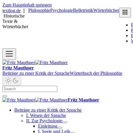
Zum Hauptinhalt springen
Philosophie
Psychologie
Belletristik
Wörterbücher
textlog.de
❘
Historische
Texte &
P
Wörterbücher
P
B
Fritz Mauthner
Beiträge zu einer Kritik der Sprache
Wörterbuch der Philosophie
Fritz Mauthner
Beiträge zu einer Kritik der Sprache
I. Wesen der Sprache
II. Zur Psychologie
Einleitung
I. Seele und Leib