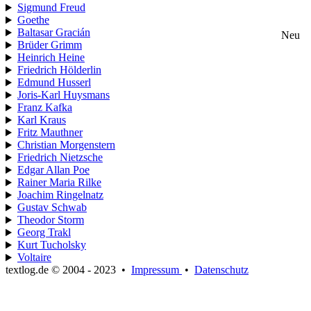
Sigmund Freud
Goethe
Baltasar Gracián
Neu
Brüder Grimm
Heinrich Heine
Friedrich Hölderlin
Edmund Husserl
Joris-Karl Huysmans
Franz Kafka
Karl Kraus
Fritz Mauthner
Christian Morgenstern
Friedrich Nietzsche
Edgar Allan Poe
Rainer Maria Rilke
Joachim Ringelnatz
Gustav Schwab
Theodor Storm
Georg Trakl
Kurt Tucholsky
Voltaire
textlog.de © 2004 - 2023
•
Impressum
•
Datenschutz