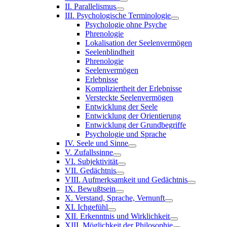
II. Parallelismus
III. Psychologische Terminologie
Psychologie ohne Psyche
Phrenologie
Lokalisation der Seelenvermögen
Seelenblindheit
Phrenologie
Seelenvermögen
Erlebnisse
Kompliziertheit der Erlebnisse
Versteckte Seelenvermögen
Entwicklung der Seele
Entwicklung der Orientierung
Entwicklung der Grundbegriffe
Psychologie und Sprache
IV. Seele und Sinne
V. Zufallssinne
VI. Subjektivität
VII. Gedächtnis
VIII. Aufmerksamkeit und Gedächtnis
IX. Bewußtsein
X. Verstand, Sprache, Vernunft
XI. Ichgefühl
XII. Erkenntnis und Wirklichkeit
XIII. Möglichkeit der Philosophie