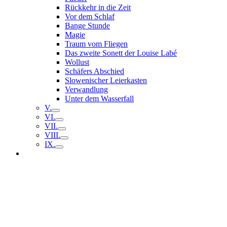
Rückkehr in die Zeit
Vor dem Schlaf
Bange Stunde
Magie
Traum vom Fliegen
Das zweite Sonett der Louise Labé
Wollust
Schäfers Abschied
Slowenischer Leierkasten
Verwandlung
Unter dem Wasserfall
V.
VI.
VII.
VIII.
IX.