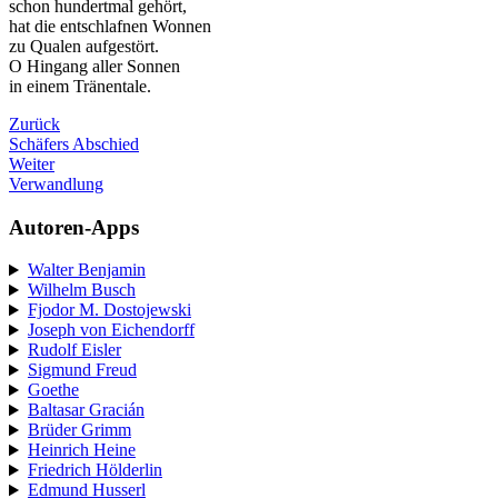
schon hundertmal gehört,
hat die entschlafnen Wonnen
zu Qualen aufgestört.
O Hingang aller Sonnen
in einem Tränentale.
Zurück
Schäfers Abschied
Weiter
Verwandlung
Autoren-Apps
Walter Benjamin
Wilhelm Busch
Fjodor M. Dostojewski
Joseph von Eichendorff
Rudolf Eisler
Sigmund Freud
Goethe
Baltasar Gracián
Brüder Grimm
Heinrich Heine
Friedrich Hölderlin
Edmund Husserl