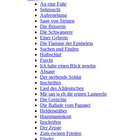
An eine Falte
Sehnsucht
Auferstehung
Sage von Steinen
Die Büsserin
Die Schwangere
Einer Geberin
Die Flamme der Epimeleia
Suchen und Finden
Halbschlaf
Furcht
Ich habe einen Blick gesehn
Absage
Der sterbende Soldat
Inschriften
Lied des Alldeutschen
Mir san ja eh die reinen Lamperln
Die Gerüchte
Die Ballade vom Papagei
Heldengräber
Hausmannskost
Inschriften
Der Zeuge
Zum ewigen Frieden
Flieder