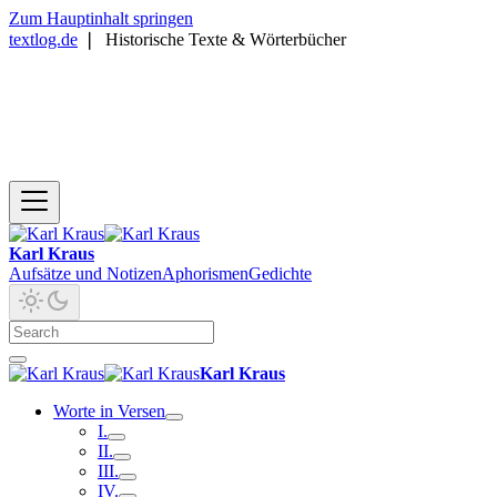
Zum Hauptinhalt springen
textlog.de
❘
Historische Texte & Wörterbücher
Karl Kraus
Aufsätze und Notizen
Aphorismen
Gedichte
Karl Kraus
Worte in Versen
I.
II.
III.
IV.