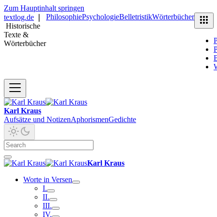
Zum Hauptinhalt springen
Philosophie
Psychologie
Belletristik
Wörterbücher
textlog.de
❘
Historische
Texte &
P
Wörterbücher
P
B
Karl Kraus
Aufsätze und Notizen
Aphorismen
Gedichte
Karl Kraus
Worte in Versen
I.
II.
III.
IV.