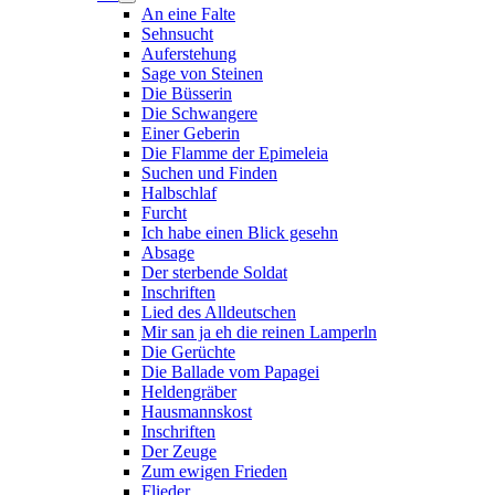
An eine Falte
Sehnsucht
Auferstehung
Sage von Steinen
Die Büsserin
Die Schwangere
Einer Geberin
Die Flamme der Epimeleia
Suchen und Finden
Halbschlaf
Furcht
Ich habe einen Blick gesehn
Absage
Der sterbende Soldat
Inschriften
Lied des Alldeutschen
Mir san ja eh die reinen Lamperln
Die Gerüchte
Die Ballade vom Papagei
Heldengräber
Hausmannskost
Inschriften
Der Zeuge
Zum ewigen Frieden
Flieder