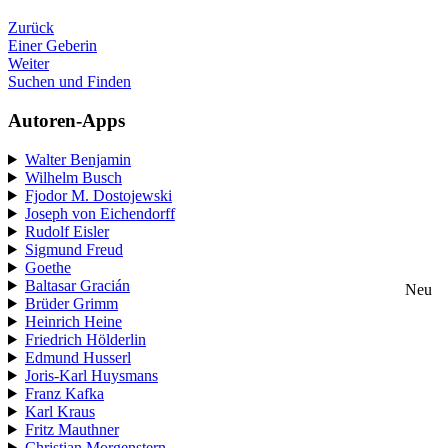
Zurück
Einer Geberin
Weiter
Suchen und Finden
Autoren-Apps
Walter Benjamin
Wilhelm Busch
Fjodor M. Dostojewski
Joseph von Eichendorff
Rudolf Eisler
Sigmund Freud
Goethe
Baltasar Gracián
Neu
Brüder Grimm
Heinrich Heine
Friedrich Hölderlin
Edmund Husserl
Joris-Karl Huysmans
Franz Kafka
Karl Kraus
Fritz Mauthner
Christian Morgenstern