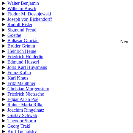
Walter Benjamin
Wilhelm Busch
Fjodor M. Dostojewski
Joseph von Eichendorff
Rudolf Eisler
Sigmund Freud
Goethe
Baltasar Gracián
Neu
Brüder Grimm
Heinrich Heine
Friedrich Hölderlin
Edmund Husserl
Joris-Karl Huysmans
Franz Kafka
Karl Kraus
Fritz Mauthner
Christian Morgenstern
Friedrich Nietzsche
Edgar Allan Poe
Rainer Maria Rilke
Joachim Ringelnatz
Gustav Schwab
Theodor Storm
Georg Trakl
Kurt Tucholsky