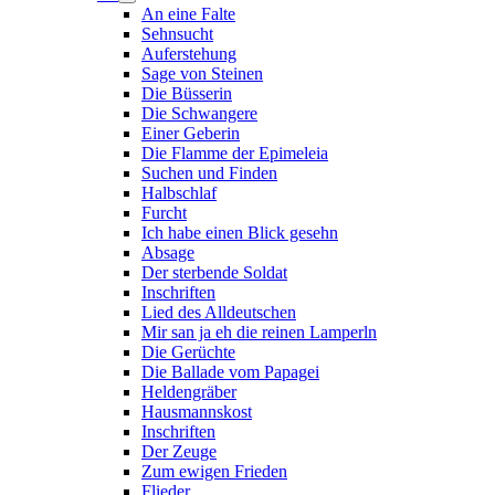
An eine Falte
Sehnsucht
Auferstehung
Sage von Steinen
Die Büsserin
Die Schwangere
Einer Geberin
Die Flamme der Epimeleia
Suchen und Finden
Halbschlaf
Furcht
Ich habe einen Blick gesehn
Absage
Der sterbende Soldat
Inschriften
Lied des Alldeutschen
Mir san ja eh die reinen Lamperln
Die Gerüchte
Die Ballade vom Papagei
Heldengräber
Hausmannskost
Inschriften
Der Zeuge
Zum ewigen Frieden
Flieder