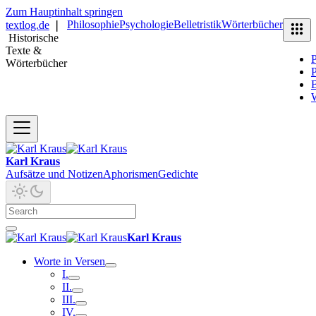
Zum Hauptinhalt springen
Philosophie
Psychologie
Belletristik
Wörterbücher
textlog.de
❘
Historische
Texte &
P
Wörterbücher
P
B
Karl Kraus
Aufsätze und Notizen
Aphorismen
Gedichte
Karl Kraus
Worte in Versen
I.
II.
III.
IV.