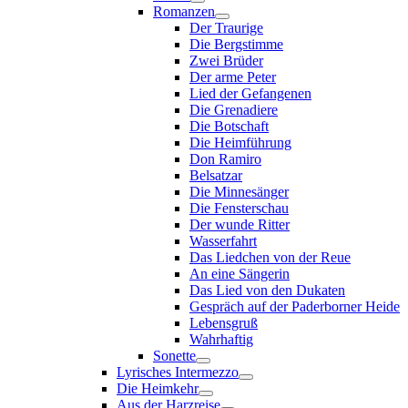
Romanzen
Der Traurige
Die Bergstimme
Zwei Brüder
Der arme Peter
Lied der Gefangenen
Die Grenadiere
Die Botschaft
Die Heimführung
Don Ramiro
Belsatzar
Die Minnesänger
Die Fensterschau
Der wunde Ritter
Wasserfahrt
Das Liedchen von der Reue
An eine Sängerin
Das Lied von den Dukaten
Gespräch auf der Paderborner Heide
Lebensgruß
Wahrhaftig
Sonette
Lyrisches Intermezzo
Die Heimkehr
Aus der Harzreise