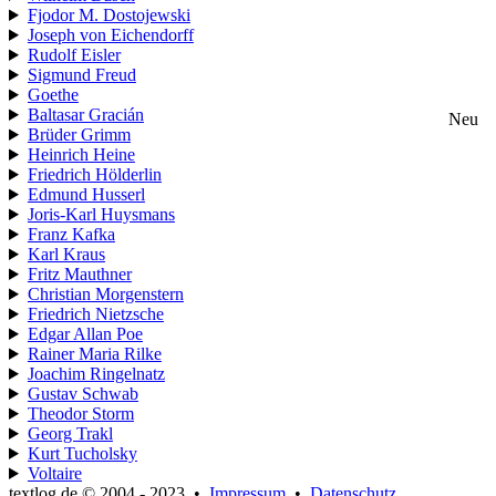
Fjodor M. Dostojewski
Joseph von Eichendorff
Rudolf Eisler
Sigmund Freud
Goethe
Baltasar Gracián
Neu
Brüder Grimm
Heinrich Heine
Friedrich Hölderlin
Edmund Husserl
Joris-Karl Huysmans
Franz Kafka
Karl Kraus
Fritz Mauthner
Christian Morgenstern
Friedrich Nietzsche
Edgar Allan Poe
Rainer Maria Rilke
Joachim Ringelnatz
Gustav Schwab
Theodor Storm
Georg Trakl
Kurt Tucholsky
Voltaire
textlog.de © 2004 - 2023
•
Impressum
•
Datenschutz