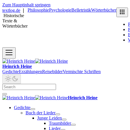
Zum Hauptinhalt springen
Philosophie
Psychologie
Belletristik
Wörterbücher
textlog.de
❘
Historische
Texte &
P
Wörterbücher
P
B
Heinrich Heine
Gedichte
Erzählungen
Reisebilder
Vermischte Schriften
Heinrich Heine
Gedichte
Buch der Lieder
Junge Leiden
Traumbilder
Lieder