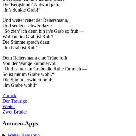
Die Bergstimm’ Antwort gab:
„In’s dunkle Grab!“
Und weiter reitet der Reitersmann,
Und seufzet schwer dazu:
„So zieh’ ich denn hin in’s Grab so früh —
Wohlan, im Grab ist Ruh’!“
Die Stimme sprach dazu:
„Im Grab ist Ruh’!“
Dem Reitersmann eine Träne rollt
Von der Wange kummervoll:
„Und ist nur im Grabe die Ruhe für mich —
So ist mir im Grabe wohl.“
Die Stimm’ erwidert hohl:
„Im Grabe wohl!“
Zurück
Der Traurige
Weiter
Zwei Brüder
Autoren-Apps
Walter Benjamin