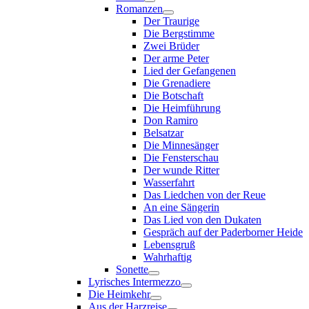
Romanzen
Der Traurige
Die Bergstimme
Zwei Brüder
Der arme Peter
Lied der Gefangenen
Die Grenadiere
Die Botschaft
Die Heimführung
Don Ramiro
Belsatzar
Die Minnesänger
Die Fensterschau
Der wunde Ritter
Wasserfahrt
Das Liedchen von der Reue
An eine Sängerin
Das Lied von den Dukaten
Gespräch auf der Paderborner Heide
Lebensgruß
Wahrhaftig
Sonette
Lyrisches Intermezzo
Die Heimkehr
Aus der Harzreise