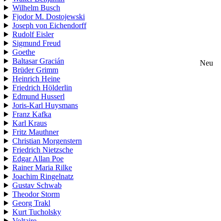
Wilhelm Busch
Fjodor M. Dostojewski
Joseph von Eichendorff
Rudolf Eisler
Sigmund Freud
Goethe
Baltasar Gracián
Neu
Brüder Grimm
Heinrich Heine
Friedrich Hölderlin
Edmund Husserl
Joris-Karl Huysmans
Franz Kafka
Karl Kraus
Fritz Mauthner
Christian Morgenstern
Friedrich Nietzsche
Edgar Allan Poe
Rainer Maria Rilke
Joachim Ringelnatz
Gustav Schwab
Theodor Storm
Georg Trakl
Kurt Tucholsky
Voltaire