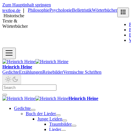
Zum Hauptinhalt springen
Philosophie
Psychologie
Belletristik
Wörterbücher
textlog.de
❘
Historische
Texte &
P
Wörterbücher
P
B
Heinrich Heine
Gedichte
Erzählungen
Reisebilder
Vermischte Schriften
Heinrich Heine
Gedichte
Buch der Lieder
Junge Leiden
Traumbilder
Lieder