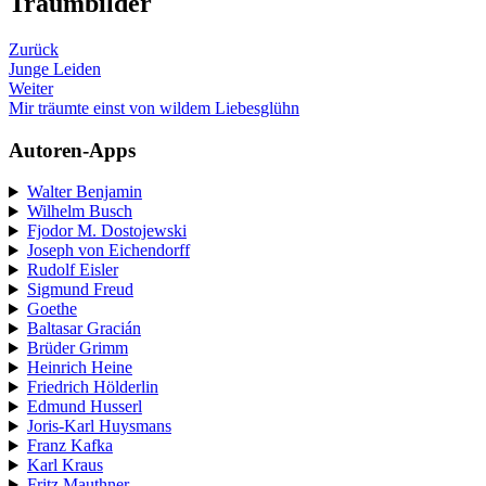
Traumbilder
Zurück
Junge Leiden
Weiter
Mir träumte einst von wildem Liebesglühn
Autoren-Apps
Walter Benjamin
Wilhelm Busch
Fjodor M. Dostojewski
Joseph von Eichendorff
Rudolf Eisler
Sigmund Freud
Goethe
Baltasar Gracián
Brüder Grimm
Heinrich Heine
Friedrich Hölderlin
Edmund Husserl
Joris-Karl Huysmans
Franz Kafka
Karl Kraus
Fritz Mauthner