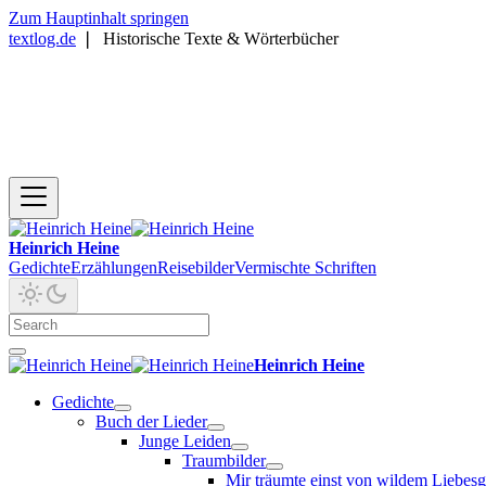
Zum Hauptinhalt springen
textlog.de
❘
Historische Texte & Wörterbücher
Heinrich Heine
Gedichte
Erzählungen
Reisebilder
Vermischte Schriften
Heinrich Heine
Gedichte
Buch der Lieder
Junge Leiden
Traumbilder
Mir träumte einst von wildem Liebes