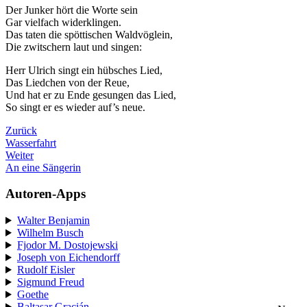
Der Junker hört die Worte sein
Gar vielfach widerklingen.
Das taten die spöttischen Waldvöglein,
Die zwitschern laut und singen:
Herr Ulrich singt ein hübsches Lied,
Das Liedchen von der Reue,
Und hat er zu Ende gesungen das Lied,
So singt er es wieder auf’s neue.
Zurück
Wasserfahrt
Weiter
An eine Sängerin
Autoren-Apps
Walter Benjamin
Wilhelm Busch
Fjodor M. Dostojewski
Joseph von Eichendorff
Rudolf Eisler
Sigmund Freud
Goethe
Baltasar Gracián