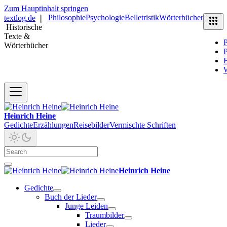
Zum Hauptinhalt springen
Philosophie
Psychologie
Belletristik
Wörterbücher
textlog.de
❘
Historische
Texte &
P
Wörterbücher
P
B
Heinrich Heine
Gedichte
Erzählungen
Reisebilder
Vermischte Schriften
Heinrich Heine
Gedichte
Buch der Lieder
Junge Leiden
Traumbilder
Lieder