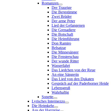
Romanzen
Der Traurige
Die Bergstimme
Zwei Brüder
Der arme Peter
Lied der Gefangenen
Die Grenadiere
Die Botschaft
Die Heimführung
Don Ramiro
Belsatzar
Die Minnesänger
Die Fensterschau
Der wunde Ritter
Wasserfahrt
Das Liedchen von der Reue
An eine Sängerin
Das Lied von den Dukaten
Gespräch auf der Paderborner Heide
Lebensgruß
Wahrhaftig
Sonette
Lyrisches Intermezzo
Die Heimkehr
Aus der Harzreise