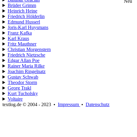
Neu
Brüder Grimm
Heinrich Heine
Friedrich Hölderlin
Edmund Husserl
Joris-Karl Huysmans
Franz Kafka
Karl Kraus
Fritz Mauthner
Christian Morgenstern
Friedrich Nietzsche
Edgar Allan Poe
Rainer Maria Rilke
Joachim Ringelnatz
Gustav Schwab
Theodor Storm
Georg Trakl
Kurt Tucholsky
Voltaire
textlog.de © 2004 - 2023
•
Impressum
•
Datenschutz