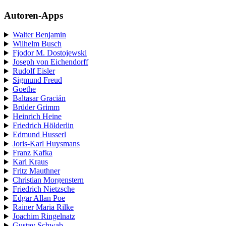
Autoren-Apps
Walter Benjamin
Wilhelm Busch
Fjodor M. Dostojewski
Joseph von Eichendorff
Rudolf Eisler
Sigmund Freud
Goethe
Baltasar Gracián
Brüder Grimm
Heinrich Heine
Friedrich Hölderlin
Edmund Husserl
Joris-Karl Huysmans
Franz Kafka
Karl Kraus
Fritz Mauthner
Christian Morgenstern
Friedrich Nietzsche
Edgar Allan Poe
Rainer Maria Rilke
Joachim Ringelnatz
Gustav Schwab