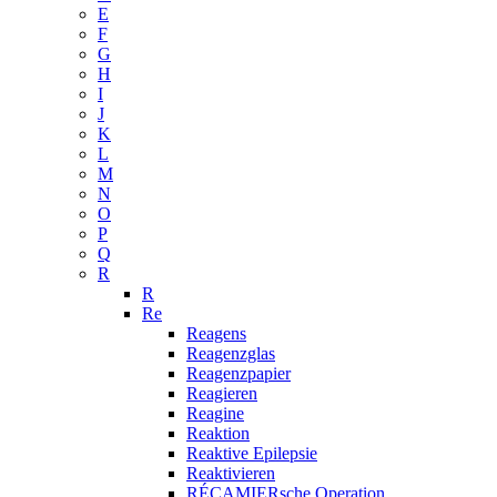
E
F
G
H
I
J
K
L
M
N
O
P
Q
R
R
Re
Reagens
Reagenzglas
Reagenzpapier
Reagieren
Reagine
Reaktion
Reaktive Epilepsie
Reaktivieren
RÉCAMIERsche Operation