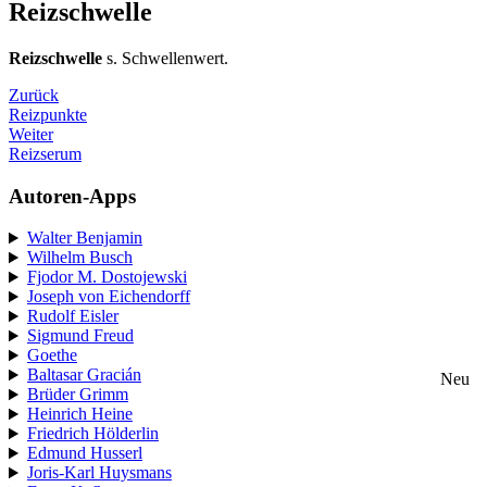
Reizschwelle
Reizschwelle
s. Schwellenwert.
Zurück
Reizpunkte
Weiter
Reizserum
Autoren-Apps
Walter Benjamin
Wilhelm Busch
Fjodor M. Dostojewski
Joseph von Eichendorff
Rudolf Eisler
Sigmund Freud
Goethe
Baltasar Gracián
Neu
Brüder Grimm
Heinrich Heine
Friedrich Hölderlin
Edmund Husserl
Joris-Karl Huysmans