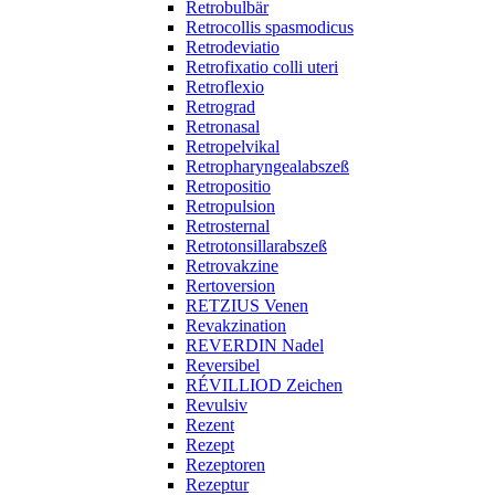
Retrobulbär
Retrocollis spasmodicus
Retrodeviatio
Retrofixatio colli uteri
Retroflexio
Retrograd
Retronasal
Retropelvikal
Retropharyngealabszeß
Retropositio
Retropulsion
Retrosternal
Retrotonsillarabszeß
Retrovakzine
Rertoversion
RETZIUS Venen
Revakzination
REVERDIN Nadel
Reversibel
RÉVILLIOD Zeichen
Revulsiv
Rezent
Rezept
Rezeptoren
Rezeptur