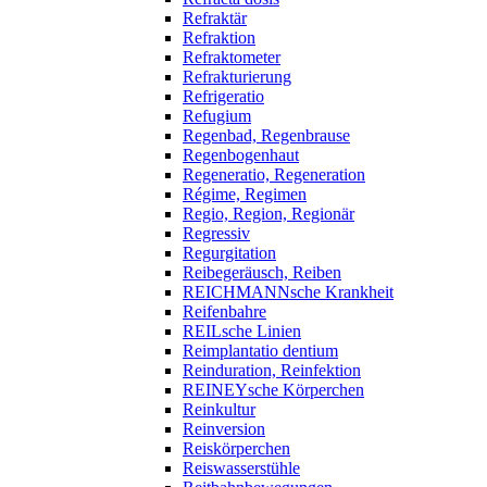
Refraktär
Refraktion
Refraktometer
Refrakturierung
Refrigeratio
Refugium
Regenbad, Regenbrause
Regenbogenhaut
Regeneratio, Regeneration
Régime, Regimen
Regio, Region, Regionär
Regressiv
Regurgitation
Reibegeräusch, Reiben
REICHMANNsche Krankheit
Reifenbahre
REILsche Linien
Reimplantatio dentium
Reinduration, Reinfektion
REINEYsche Körperchen
Reinkultur
Reinversion
Reiskörperchen
Reiswasserstühle