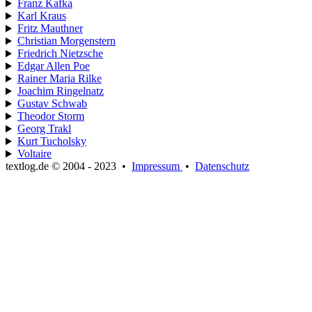
Franz Kafka
Karl Kraus
Fritz Mauthner
Christian Morgenstern
Friedrich Nietzsche
Edgar Allen Poe
Rainer Maria Rilke
Joachim Ringelnatz
Gustav Schwab
Theodor Storm
Georg Trakl
Kurt Tucholsky
Voltaire
textlog.de © 2004 - 2023
•
Impressum
•
Datenschutz