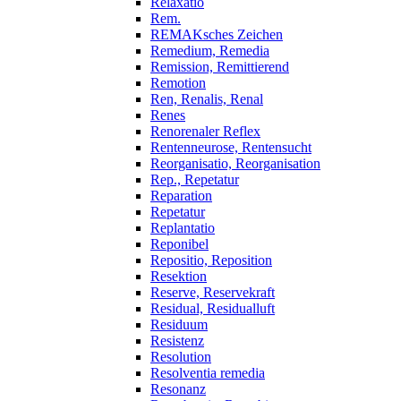
Relaxatio
Rem.
REMAKsches Zeichen
Remedium, Remedia
Remission, Remittierend
Remotion
Ren, Renalis, Renal
Renes
Renorenaler Reflex
Rentenneurose, Rentensucht
Reorganisatio, Reorganisation
Rep., Repetatur
Reparation
Repetatur
Replantatio
Reponibel
Repositio, Reposition
Resektion
Reserve, Reservekraft
Residual, Residualluft
Residuum
Resistenz
Resolution
Resolventia remedia
Resonanz