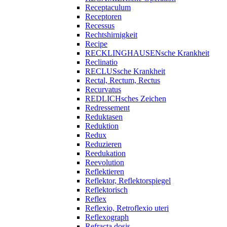
Receptaculum
Receptoren
Recessus
Rechtshirnigkeit
Recipe
RECKLINGHAUSENsche Krankheit
Reclinatio
RECLUSsche Krankheit
Rectal, Rectum, Rectus
Recurvatus
REDLICHsches Zeichen
Redressement
Reduktasen
Reduktion
Redux
Reduzieren
Reedukation
Reevolution
Reflektieren
Reflektor, Reflektorspiegel
Reflektorisch
Reflex
Reflexio, Retroflexio uteri
Reflexograph
Refracta dosis