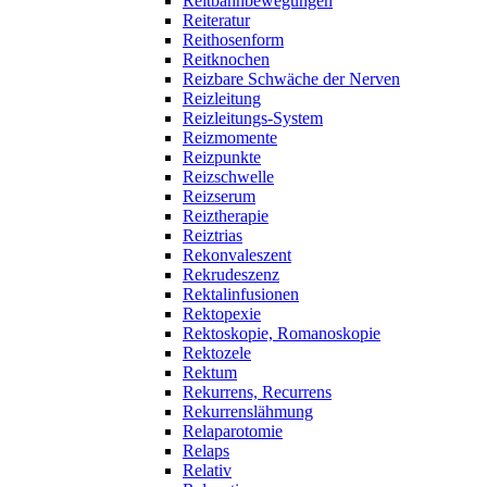
Reitbahnbewegungen
Reiteratur
Reithosenform
Reitknochen
Reizbare Schwäche der Nerven
Reizleitung
Reizleitungs-System
Reizmomente
Reizpunkte
Reizschwelle
Reizserum
Reiztherapie
Reiztrias
Rekonvaleszent
Rekrudeszenz
Rektalinfusionen
Rektopexie
Rektoskopie, Romanoskopie
Rektozele
Rektum
Rekurrens, Recurrens
Rekurrenslähmung
Relaparotomie
Relaps
Relativ