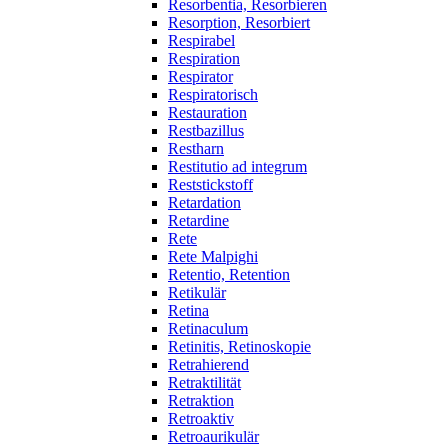
Resorbentia, Resorbieren
Resorption, Resorbiert
Respirabel
Respiration
Respirator
Respiratorisch
Restauration
Restbazillus
Restharn
Restitutio ad integrum
Reststickstoff
Retardation
Retardine
Rete
Rete Malpighi
Retentio, Retention
Retikulär
Retina
Retinaculum
Retinitis, Retinoskopie
Retrahierend
Retraktilität
Retraktion
Retroaktiv
Retroaurikulär