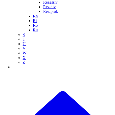
Rezessiv
Rezidiv
Reziprok
Rh
Ri
Ro
Ru
S
T
U
V
W
X
Z