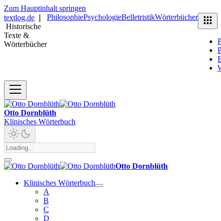
Zum Hauptinhalt springen
Philosophie
Psychologie
Belletristik
Wörterbücher
textlog.de
❘
Historische
Texte &
P
Wörterbücher
P
B
Otto Dornblüth
Klinisches Wörterbuch
Otto Dornblüth
Klinisches Wörterbuch
A
B
C
D