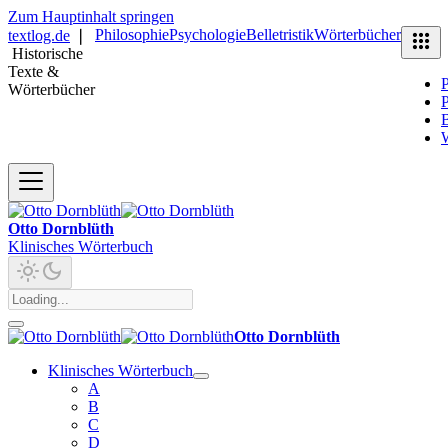
Zum Hauptinhalt springen
Philosophie
Psychologie
Belletristik
Wörterbücher
textlog.de
❘
Historische
Texte &
P
Wörterbücher
P
B
Otto Dornblüth
Klinisches Wörterbuch
Otto Dornblüth
Klinisches Wörterbuch
A
B
C
D