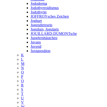
Jododerma
Jodothyreoidismus
Jodothyrin
JOFFROYsches Zeichen
Joghurt
Jugendirresein
Jugulum, Jugularis
JOUILLARD-DUMONTsche
Jungfernhäutchen
Juvans
Juvenil
Juxtaposition
K
L
M
N
O
P
Q
R
S
T
U
V
W