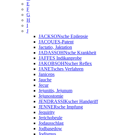
E
F
G
H
I
J
JACKSONsche Epilepsie
JACQUES-Patent
Jactatio, Jaktation
JADASSOHNsche Krankheit
JAFFES Indikanprobe
JAKOBSOHNscher Reflex
JANETsches Verfahren
Janiceps
Jauche
Jecur
Jejunitis, Jejunum
Jejunostomie
JENDRASSIKscher Handgriff
JENNERsche Impfung
Jequirity
Jerichobeule
Jodausschlag
Jodbasedow
Jodismus