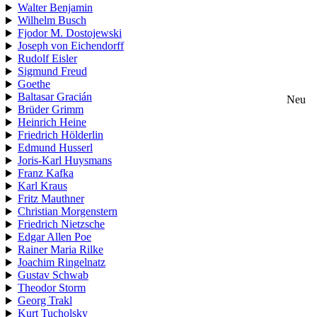
Walter Benjamin
Wilhelm Busch
Fjodor M. Dostojewski
Joseph von Eichendorff
Rudolf Eisler
Sigmund Freud
Goethe
Baltasar Gracián
Neu
Brüder Grimm
Heinrich Heine
Friedrich Hölderlin
Edmund Husserl
Joris-Karl Huysmans
Franz Kafka
Karl Kraus
Fritz Mauthner
Christian Morgenstern
Friedrich Nietzsche
Edgar Allen Poe
Rainer Maria Rilke
Joachim Ringelnatz
Gustav Schwab
Theodor Storm
Georg Trakl
Kurt Tucholsky