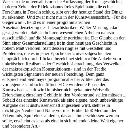
Wie sehr die universalhistorische Auffassung der Kunstgeschichte,
in deren Zeiten der Eklektizismus freies Spiel hatte, die echte
Forschung in Fesseln schlug, gibt erst der heutige Stand der Dinge
zu erkennen. Und zwar nicht nur in der Kunstwissenschaft. »Für die
Gegenwart«, heißt es in einer programmatischen
Auseinandersetzung des Literarhistorikers Walter Muschg, »darf
gesagt werden, daß sie in ihren wesentlichen Arbeiten nahezu
ausschließlich auf die Monographie gerichtet ist. Der Glaube an den
Sinn einer Gesamtdarstellung ist in dem heutigen Geschlecht in
hohem Maß verloren. Statt dessen ringt es mit Gestalten und
Problemen, die es in jener Epoche der Universalgeschichten
hauptsächlich durch Lücken bezeichnet sieht.« »Die Abkehr vom
unkritischen Realismus der Geschichtsbetrachtung, das Verwelken
der makroskopischen Konstruktionen« sind in der Tat die
wichtigsten Signaturen der neuen Forschung. Dem ganz
entsprechend Sedlmayrs programmatischer Artikel, der das
vorliegende Jahrbuch eröffnet: »Die werdende Phase der
Kunstwissenschaft wird in bisher nicht gekannter Weise die
Erforschung einzelner Gebilde in den Vordergrund stellen müssen ...
Sobald das einzelne Kunstwerk als eine eigene, noch unbewältigte
Aufgabe der Kunstwissenschaft angesehen wird, steht es in
mächtiger Neuheit und Nähe vor uns. Früher bloß Medium der
Erkenntnis, Spur eines anderen, das aus ihm erschlossen werden
sollte, erscheint es jetzt als eine in sich ruhende kleine Welt eigener
und besonderer Art.«