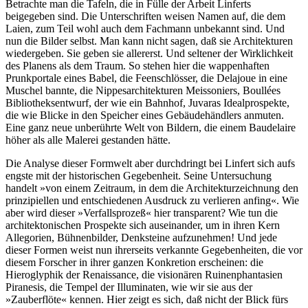
Betrachte man die Tafeln, die in Fülle der Arbeit Linferts
beigegeben sind. Die Unterschriften weisen Namen auf, die dem
Laien, zum Teil wohl auch dem Fachmann unbekannt sind. Und
nun die Bilder selbst. Man kann nicht sagen, daß sie Architekturen
wiedergeben. Sie geben sie allererst. Und seltener der Wirklichkeit
des Planens als dem Traum. So stehen hier die wappenhaften
Prunkportale eines Babel, die Feenschlösser, die Delajoue in eine
Muschel bannte, die Nippesarchitekturen Meissoniers, Boullées
Bibliotheksentwurf, der wie ein Bahnhof, Juvaras Idealprospekte,
die wie Blicke in den Speicher eines Gebäudehändlers anmuten.
Eine ganz neue unberührte Welt von Bildern, die einem Baudelaire
höher als alle Malerei gestanden hätte.
Die Analyse dieser Formwelt aber durchdringt bei Linfert sich aufs
engste mit der historischen Gegebenheit. Seine Untersuchung
handelt »von einem Zeitraum, in dem die Architekturzeichnung den
prinzipiellen und entschiedenen Ausdruck zu verlieren anfing«. Wie
aber wird dieser »Verfallsprozeß« hier transparent? Wie tun die
architektonischen Prospekte sich auseinander, um in ihren Kern
Allegorien, Bühnenbilder, Denksteine aufzunehmen! Und jede
dieser Formen weist nun ihrerseits verkannte Gegebenheiten, die vor
diesem Forscher in ihrer ganzen Konkretion erscheinen: die
Hieroglyphik der Renaissance, die visionären Ruinenphantasien
Piranesis, die Tempel der Illuminaten, wie wir sie aus der
»Zauberflöte« kennen. Hier zeigt es sich, daß nicht der Blick fürs