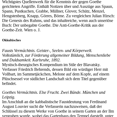
Wichtigstes Quellenwerk für die Kenntnis der gegen Goethe
gerichteten Angriffe. Enthält Notizen über und Auszüge aus Spaun,
Spann, Pustkuchen, Grabbe, Müllner, Glover, Schütz, Menzel,
Hengstenberg, Knapp, Görres, Börne. Zu vergleichen Julian Hirsch:
Die Genesis des Ruhms, und das inhaltreiche, wenn auch unseriöse
Buch: Der unbegabte Goethe. Die Anti-Goethe-Kritik aus der
Goethe-Zeit. Wien o. J.
Okkultisches
Fausts Vermächtnis. Geister-, Seelen- und Körperwelt.
Volkstümlich, zur Förderung allgemeiner Bildung, Menschenliebe
und Duldsamkeit. Karlsruhe, 1892.
Mystisch-theurgisches Kompendium im Stile der Blavatsky.
Verfasser Friedrich Behrends, dessen Bild ein würdiger Herr mit
Vollbart, im Sammetjäckchen, Melone auf dem Kopfe, auf einem
Plüschsessel vor südlicher Landschaft sich dem Titel gegenüber
befindet.
Goethes Vermächtnis. Else Frucht. Zwei Bände. München und
Leipzig.
Im Anschluß an die kabbalistische Faustdeutung von Ferdinand
August Louvier sucht die Verfasserin nachzuweisen, daß der
Schlüssel zu diesem Werke von Goethe in seinem Garten an der Ilm
vergraben wurde, wobei das Gartenhaus den Tempel darstellt, unter