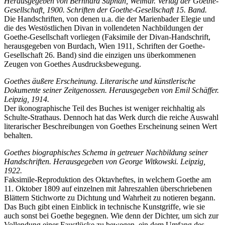
Herausgegeben von Bernhard Suphan, Weimar. Verlag der Goethe-
Gesellschaft, 1900. Schriften der Goethe-Gesellschaft 15. Band.
Die Handschriften, von denen u.a. die der Marienbader Elegie und
die des Westöstlichen Divan in vollendeten Nachbildungen der
Goethe-Gesellschaft vorliegen (Faksimile der Divan-Handschrift,
herausgegeben von Burdach, Wien 1911, Schriften der Goethe-
Gesellschaft 26. Band) sind die einzigen uns überkommenen
Zeugen von Goethes Ausdrucksbewegung.
Goethes äußere Erscheinung. Literarische und künstlerische
Dokumente seiner Zeitgenossen. Herausgegeben von Emil Schäffer.
Leipzig, 1914.
Der ikonographische Teil des Buches ist weniger reichhaltig als
Schulte-Strathaus. Dennoch hat das Werk durch die reiche Auswahl
literarischer Beschreibungen von Goethes Erscheinung seinen Wert
behalten.
Goethes biographisches Schema in getreuer Nachbildung seiner
Handschriften. Herausgegeben von George Witkowski. Leipzig,
1922.
Faksimile-Reproduktion des Oktavheftes, in welchem Goethe am
11. Oktober 1809 auf einzelnen mit Jahreszahlen überschriebenen
Blättern Stichworte zu Dichtung und Wahrheit zu notieren begann.
Das Buch gibt einen Einblick in technische Kunstgriffe, wie sie
auch sonst bei Goethe begegnen. Wie denn der Dichter, um sich zur
Vollendung einer Faustlücke zu bewegen, ein dem Umfang des