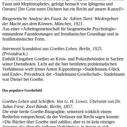
Faust und Mephistopheles, gefolgt hernach von Iphigenia und
Orestes! Der Geist eures Dichters hat ein Recht auf unsere Kanzel!«
Biogenetische Analyse des Faust. In: Adrien Turel: Wiedergeburt
der Macht aus dem Können. München, 1921.
Aus einer »Arbeitsgemeinschaft für biogenetische Psychologie«
entstandene Faustdeutungen auf freudianischer Grundlage und in
feuilletonistischer Form.
Intermezzi Scandalosi aus Goethes Leben. Berlin, 1925.
(Privatdruck.)
Enthält Eingaben Goethes an Kreis- und Polizeibehörden in Sachen
seiner Dienstboten. Licht auf die hier berührten problematischen
Verhältnisse wirft ferner Anton Kippenbergs »Stadelmanns Glück
und Ende«, Privatdruck der »Stadelmann-Gesellschaft«. Stadelmann
war Diener bei Goethe.
Das populäre Goethebild
Goethes Leben und Schriften. Von G. H. Lewes. Übersetzt von Dr.
Julius Frese. Zwei Bände. Berlin, 1857.
Die erste breite Goethe-Biographie, seinerzeit wirklich einem
Bedürfnis entsprechend, da der Verfasser mit Recht sagen konnte:
»Die Bücher über Goethe sind zahllos; aber es ist kein einziges
darunter, das über die äußeren Verhältnisse, in denen er sich