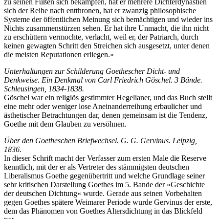
zu seinen Füßen sich bekämpfen, hat er mehrere Dichterdynastien
sich der Reihe nach entthronen, hat er zwanzig philosophische
Systeme der öffentlichen Meinung sich bemächtigen und wieder ins
Nichts zusammenstürzen sehen. Er hat ihre Unmacht, die ihn nicht
zu erschüttern vermochte, verlacht, weil er, der Patriarch, durch
keinen gewagten Schritt den Streichen sich ausgesetzt, unter denen
die meisten Reputationen erliegen.«
Unterhaltungen zur Schilderung Goethescher Dicht- und
Denkweise. Ein Denkmal von Carl Friedrich Göschel. 3 Bände.
Schleusingen, 1834-1838.
Göschel war ein religiös gestimmter Hegelianer, und das Buch stellt
eine mehr oder weniger lose Aneinanderreihung erbaulicher und
ästhetischer Betrachtungen dar, denen gemeinsam ist die Tendenz,
Goethe mit dem Glauben zu versöhnen.
Über den Goetheschen Briefwechsel. G. G. Gervinus. Leipzig,
1836.
In dieser Schrift macht der Verfasser zum ersten Male die Reserve
kenntlich, mit der er als Vertreter des stämmigsten deutschen
Liberalismus Goethe gegenübertritt und welche Grundlage seiner
sehr kritischen Darstellung Goethes im 5. Bande der »Geschichte
der deutschen Dichtung« wurde. Gerade aus seinen Vorbehalten
gegen Goethes spätere Weimarer Periode wurde Gervinus der erste,
dem das Phänomen von Goethes Altersdichtung in das Blickfeld