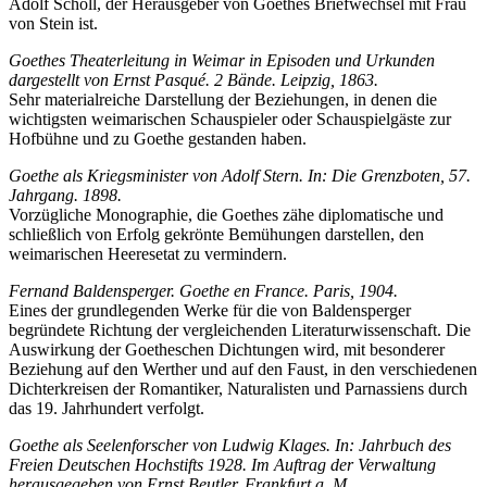
Adolf Scholl, der Herausgeber von Goethes Briefwechsel mit Frau
von Stein ist.
Goethes Theaterleitung in Weimar in Episoden und Urkunden
dargestellt von Ernst Pasqué. 2 Bände. Leipzig, 1863.
Sehr materialreiche Darstellung der Beziehungen, in denen die
wichtigsten weimarischen Schauspieler oder Schauspielgäste zur
Hofbühne und zu Goethe gestanden haben.
Goethe als Kriegsminister von Adolf Stern. In: Die Grenzboten, 57.
Jahrgang. 1898.
Vorzügliche Monographie, die Goethes zähe diplomatische und
schließlich von Erfolg gekrönte Bemühungen darstellen, den
weimarischen Heeresetat zu vermindern.
Fernand Baldensperger. Goethe en France. Paris, 1904.
Eines der grundlegenden Werke für die von Baldensperger
begründete Richtung der vergleichenden Literaturwissenschaft. Die
Auswirkung der Goetheschen Dichtungen wird, mit besonderer
Beziehung auf den Werther und auf den Faust, in den verschiedenen
Dichterkreisen der Romantiker, Naturalisten und Parnassiens durch
das 19. Jahrhundert verfolgt.
Goethe als Seelenforscher von Ludwig Klages. In: Jahrbuch des
Freien Deutschen Hochstifts 1928. Im Auftrag der Verwaltung
herausgegeben von Ernst Beutler. Frankfurt a. M.