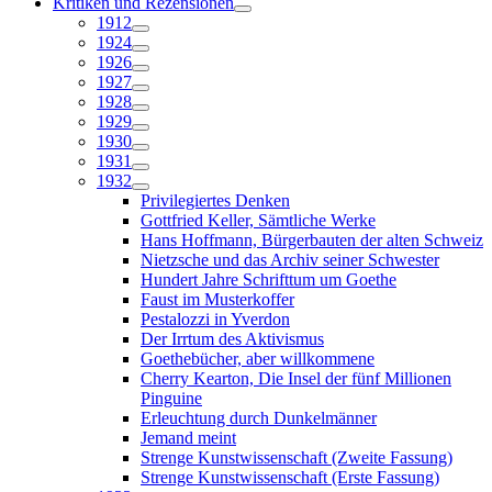
Kritiken und Rezensionen
1912
1924
1926
1927
1928
1929
1930
1931
1932
Privilegiertes Denken
Gottfried Keller, Sämtliche Werke
Hans Hoffmann, Bürgerbauten der alten Schweiz
Nietzsche und das Archiv seiner Schwester
Hundert Jahre Schrifttum um Goethe
Faust im Musterkoffer
Pestalozzi in Yverdon
Der Irrtum des Aktivismus
Goethebücher, aber willkommene
Cherry Kearton, Die Insel der fünf Millionen
Pinguine
Erleuchtung durch Dunkelmänner
Jemand meint
Strenge Kunstwissenschaft (Zweite Fassung)
Strenge Kunstwissenschaft (Erste Fassung)