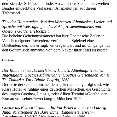
dem sich der Schlüssel befinde. An zahllosen Stellen des zweiten
Bandes entdeckt die Verfasserin Anspielungen auf diesen
Tatbestand.
Theodor Hammacher: Von den Mysterien. Phantasien, Lieder und
Sprüche mit Weissagungen des Bakis, Hexeneinmaleins und
Oberons Goldener Hochzeit.
Die beliebte Geheimniskrämerei hat hier Goethesche Zeilen in
Verschen eigener Provenienz verflochten. Spielerei eines
Dilettanten, der, wie er sagt, »in Gegenwart und im Umgange mit
den Göttern sich anmaßte, von dem Nektar ihrer Tafel zu kosten«.
Curiosa
Der Roman eines Dichterlebens. 1. bis 3. Abteilung. Goethes
Jugendjahre. Goethes Männerjahre. Goethes Greisenalter. Von K.
Th. Zianitzka. Drei Bände. Leipzig, 1863.
Der erste der Goetheromane, dem später andere gefolgt sind, wie
Klara Hofer »Frühling eines deutschen Menschen, die Geschichte
des jungen Goethe«, Leipzig, oder Albert Trentini »Goethe, der
Roman von seiner Erweckung«, München 1926.
Goethe als Feuerwehrmann. In: Für Feuerwehren von Ludwig
Jung, Vorsitzender des Bayerischen Landes-Feuerwehr-
Ausschusses. Heft VI. München und Leipzig, 1886.