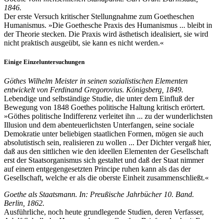
1846.
Der erste Versuch kritischer Stellungnahme zum Goetheschen
Humanismus. »Die Goethesche Praxis des Humanismus ... bleibt in
der Theorie stecken. Die Praxis wird ästhetisch idealisiert, sie wird
nicht praktisch ausgeübt, sie kann es nicht werden.«
Einige Einzeluntersuchungen
Göthes Wilhelm Meister in seinen sozialistischen Elementen
entwickelt von Ferdinand Gregorovius. Königsberg, 1849.
Lebendige und selbständige Studie, die unter dem Einfluß der
Bewegung von 1848 Goethes politische Haltung kritisch erörtert.
»Göthes politische Indifferenz verleitet ihn ... zu der wunderlichsten
Illusion und dem abenteuerlichsten Unterfangen, seine sociale
Demokratie unter beliebigen staatlichen Formen, mögen sie auch
absolutistisch sein, realisieren zu wollen ... Der Dichter vergaß hier,
daß aus den sittlichen wie den ideellen Elementen der Gesellschaft
erst der Staatsorganismus sich gestaltet und daß der Staat nimmer
auf einem entgegengesetzten Principe ruhen kann als das der
Gesellschaft, welche er als die oberste Einheit zusammenschließt.«
Goethe als Staatsmann. In: Preußische Jahrbücher 10. Band.
Berlin, 1862.
Ausführliche, noch heute grundlegende Studien, deren Verfasser,