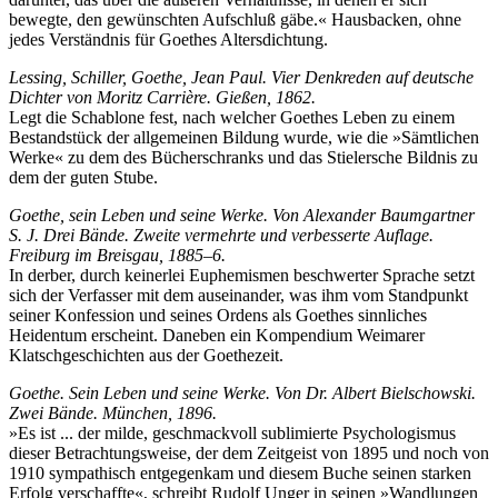
bewegte, den gewünschten Aufschluß gäbe.« Hausbacken, ohne
jedes Verständnis für Goethes Altersdichtung.
Lessing, Schiller, Goethe, Jean Paul. Vier Denkreden auf deutsche
Dichter von Moritz Carrière. Gießen, 1862.
Legt die Schablone fest, nach welcher Goethes Leben zu einem
Bestandstück der allgemeinen Bildung wurde, wie die »Sämtlichen
Werke« zu dem des Bücherschranks und das Stielersche Bildnis zu
dem der guten Stube.
Goethe, sein Leben und seine Werke. Von Alexander Baumgartner
S. J. Drei Bände. Zweite vermehrte und verbesserte Auflage.
Freiburg im Breisgau, 1885–6.
In derber, durch keinerlei Euphemismen beschwerter Sprache setzt
sich der Verfasser mit dem auseinander, was ihm vom Standpunkt
seiner Konfession und seines Ordens als Goethes sinnliches
Heidentum erscheint. Daneben ein Kompendium Weimarer
Klatschgeschichten aus der Goethezeit.
Goethe. Sein Leben und seine Werke. Von Dr. Albert Bielschowski.
Zwei Bände. München, 1896.
»Es ist ... der milde, geschmackvoll sublimierte Psychologismus
dieser Betrachtungsweise, der dem Zeitgeist von 1895 und noch von
1910 sympathisch entgegenkam und diesem Buche seinen starken
Erfolg verschaffte«, schreibt Rudolf Unger in seinen »Wandlungen