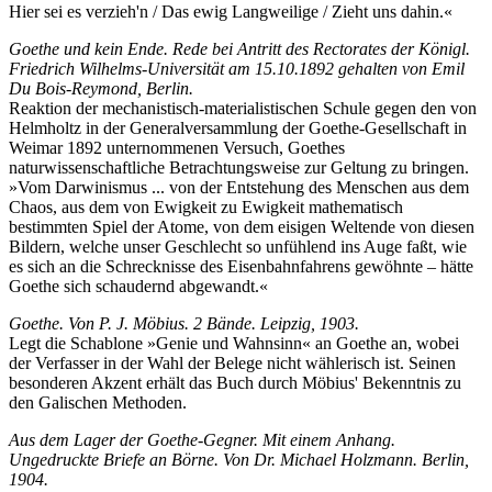
Hier sei es verzieh'n / Das ewig Langweilige / Zieht uns dahin.«
Goethe und kein Ende. Rede bei Antritt des Rectorates der Königl.
Friedrich Wilhelms-Universität am 15.10.1892 gehalten von Emil
Du Bois-Reymond, Berlin.
Reaktion der mechanistisch-materialistischen Schule gegen den von
Helmholtz in der Generalversammlung der Goethe-Gesellschaft in
Weimar 1892 unternommenen Versuch, Goethes
naturwissenschaftliche Betrachtungsweise zur Geltung zu bringen.
»Vom Darwinismus ... von der Entstehung des Menschen aus dem
Chaos, aus dem von Ewigkeit zu Ewigkeit mathematisch
bestimmten Spiel der Atome, von dem eisigen Weltende von diesen
Bildern, welche unser Geschlecht so unfühlend ins Auge faßt, wie
es sich an die Schrecknisse des Eisenbahnfahrens gewöhnte – hätte
Goethe sich schaudernd abgewandt.«
Goethe. Von P. J. Möbius. 2 Bände. Leipzig, 1903.
Legt die Schablone »Genie und Wahnsinn« an Goethe an, wobei
der Verfasser in der Wahl der Belege nicht wählerisch ist. Seinen
besonderen Akzent erhält das Buch durch Möbius' Bekenntnis zu
den Galischen Methoden.
Aus dem Lager der Goethe-Gegner. Mit einem Anhang.
Ungedruckte Briefe an Börne. Von Dr. Michael Holzmann. Berlin,
1904.