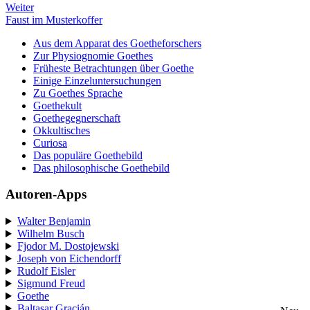
Weiter
Faust im Musterkoffer
Aus dem Apparat des Goetheforschers
Zur Physiognomie Goethes
Früheste Betrachtungen über Goethe
Einige Einzeluntersuchungen
Zu Goethes Sprache
Goethekult
Goethegegnerschaft
Okkultisches
Curiosa
Das populäre Goethebild
Das philosophische Goethebild
Autoren-Apps
Walter Benjamin
Wilhelm Busch
Fjodor M. Dostojewski
Joseph von Eichendorff
Rudolf Eisler
Sigmund Freud
Goethe
Baltasar Gracián