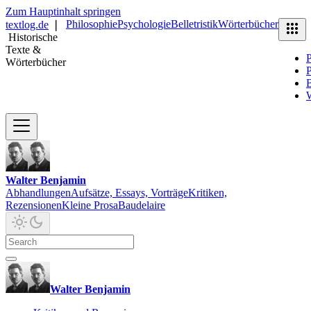
Zum Hauptinhalt springen
Philosophie
Psychologie
Belletristik
Wörterbücher
textlog.de
❘
Historische
Texte &
P
Wörterbücher
P
B
Walter Benjamin
Abhandlungen
Aufsätze, Essays, Vorträge
Kritiken,
Rezensionen
Kleine Prosa
Baudelaire
Walter Benjamin