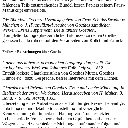
fehlenden Teils entsprechendes Bündel leeren Papiers seinem Faust-
Manuskript einverleibte.
Die Bildnisse Goethes. Herausgegeben von Ernst Schulte-Strathaus.
München o. J. (Propyläen-Ausgabe von Goethes sämtlichen
Werken. Erstes Supplement. Die Bildnisse Goethes.)
Komplette Ikonographie sämtlicher Bildnisse, zu denen Goethe
gesessen hat, beruhend auf den Vorarbeiten von Rollet und Zarncke.
Früheste Betrachtungen über Goethe
Goethe aus näherem persönlichen Umgange dargestellt. Ein
nachgelassenes Werk von Johannes Falk. Leipzig, 1832.
Enthält lockere Charakteristiken von Goethes Mutter, Goethes
Humor etc., dazu Gespräche, besser Interviews mit dem Dichter.
Charakter und Privatleben Goethes.
Erste und zweite Mitteilung. In:
Bibliothek der ersten Weltkunde. Herausgegeben von H. Malten. 3.
Band. 7.-9. Teil. Aarau, 1833.
Übersetzung eines Aufsatzes aus der Edinburger Revue. Lebendige,
unbefangene und detaillierte Darstellung mit vorzüglicher
Kennzeichnung der imperialen Haltung von Goethes letzter
Lebensperiode. Von seinem erhabenen Gipfel herab »hat er die
Wogen tausend verschiedener Meinungen aufeinander folgen und