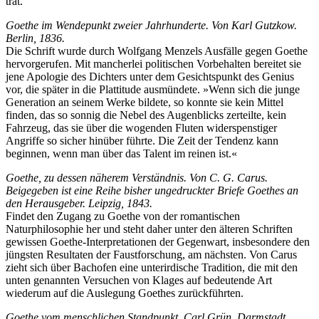
trat.
Goethe im Wendepunkt zweier Jahrhunderte. Von Karl Gutzkow.
Berlin, 1836.
Die Schrift wurde durch Wolfgang Menzels Ausfälle gegen Goethe
hervorgerufen. Mit mancherlei politischen Vorbehalten bereitet sie
jene Apologie des Dichters unter dem Gesichtspunkt des Genius
vor, die später in die Plattitude ausmündete. »Wenn sich die junge
Generation an seinem Werke bildete, so konnte sie kein Mittel
finden, das so sonnig die Nebel des Augenblicks zerteilte, kein
Fahrzeug, das sie über die wogenden Fluten widerspenstiger
Angriffe so sicher hinüber führte. Die Zeit der Tendenz kann
beginnen, wenn man über das Talent im reinen ist.«
Goethe, zu dessen näherem Verständnis. Von C. G. Carus.
Beigegeben ist eine Reihe bisher ungedruckter Briefe Goethes an
den Herausgeber. Leipzig, 1843.
Findet den Zugang zu Goethe von der romantischen
Naturphilosophie her und steht daher unter den älteren Schriften
gewissen Goethe-Interpretationen der Gegenwart, insbesondere den
jüngsten Resultaten der Faustforschung, am nächsten. Von Carus
zieht sich über Bachofen eine unterirdische Tradition, die mit den
unten genannten Versuchen von Klages auf bedeutende Art
wiederum auf die Auslegung Goethes zurückführten.
Goethe vom menschlichen Standpunkt. Carl Grün. Darmstadt,