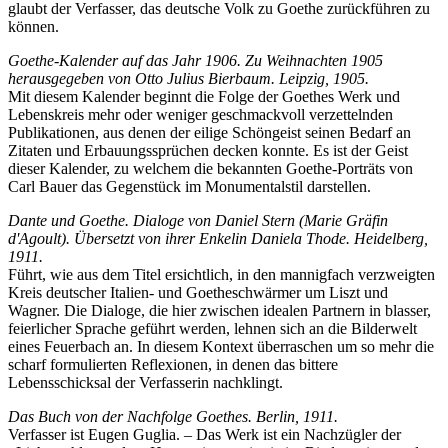
glaubt der Verfasser, das deutsche Volk zu Goethe zurückführen zu
können.
Goethe-Kalender auf das Jahr 1906. Zu Weihnachten 1905
herausgegeben von Otto Julius Bierbaum. Leipzig, 1905.
Mit diesem Kalender beginnt die Folge der Goethes Werk und
Lebenskreis mehr oder weniger geschmackvoll verzettelnden
Publikationen, aus denen der eilige Schöngeist seinen Bedarf an
Zitaten und Erbauungssprüchen decken konnte. Es ist der Geist
dieser Kalender, zu welchem die bekannten Goethe-Porträts von
Carl Bauer das Gegenstück im Monumentalstil darstellen.
Dante und Goethe. Dialoge von Daniel Stern (Marie Gräfin
d'Agoult). Übersetzt von ihrer Enkelin Daniela Thode. Heidelberg,
1911.
Führt, wie aus dem Titel ersichtlich, in den mannigfach verzweigten
Kreis deutscher Italien- und Goetheschwärmer um Liszt und
Wagner. Die Dialoge, die hier zwischen idealen Partnern in blasser,
feierlicher Sprache geführt werden, lehnen sich an die Bilderwelt
eines Feuerbach an. In diesem Kontext überraschen um so mehr die
scharf formulierten Reflexionen, in denen das bittere
Lebensschicksal der Verfasserin nachklingt.
Das Buch von der Nachfolge Goethes. Berlin, 1911.
Verfasser ist Eugen Guglia. – Das Werk ist ein Nachzügler der