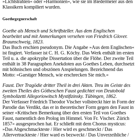
»Lichtstrahlen« oder »Harmonien«, wie sie im Biedermeier aus den
Klassikern kompiliert wurden.
Goethegegnerschaft
Goethe als Mensch und Schriftsteller. Aus dem Englischen
bearbeitet und mit Anmerkungen versehen von Friedrich Glover.
Braunschweig, 1823.
Das Buch erschien pseudonym. Die Angabe »Aus dem Englischen«
ist fingiert. Verfasser ist C. H. G. Köchy. Das Werk enthält im ersten
Teil u. a. die apokryphe Dissertation über die Flöhe. Der zweite Teil
enthält in 38 Paragraphen Anekdoten aus Goethes Leben, durchsetzt
mit höhnischen und obszönen Anspielungen. Bezeichnend das
Motto: »Garstiger Mensch, wie erschrecken Sie mich.«
Faust. Der Tragödie dritter Theil in drei Akten. Treu im Geiste des
zweiten Theiles des Götheschen Faust gedichtet von Deutobold
Symbolizetti Allegoriowitsch Mystifizinsky. Tübingen, 1862.
Der Verfasser Friedrich Theodor Vischer vollstreckt hier in Form der
Parodie das Verdikt, das er in theoretischer Form gegen den Faust in
seiner »Kritischen Bemerkung über den ersten Teil von Goethes
Faust, namentlich den Prolog im Himmel. Von Fr. Vischer. Zürich
1857« ausgesprochen hat. Er schließt mit dem Chorus mysticus:
»Das Abgeschmackteste / Hier wird es geschmeckt / Das
Allervertrackteste / Hier ward es bezweckt / Das Unverzeihliche /