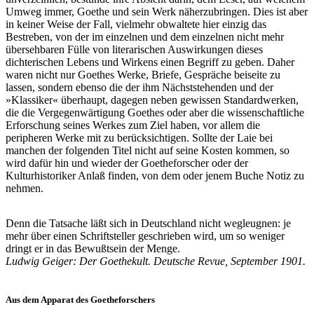
Umweg immer, Goethe und sein Werk näherzubringen. Dies ist aber
in keiner Weise der Fall, vielmehr obwaltete hier einzig das
Bestreben, von der im einzelnen und dem einzelnen nicht mehr
übersehbaren Fülle von literarischen Auswirkungen dieses
dichterischen Lebens und Wirkens einen Begriff zu geben. Daher
waren nicht nur Goethes Werke, Briefe, Gespräche beiseite zu
lassen, sondern ebenso die der ihm Nächststehenden und der
»Klassiker« überhaupt, dagegen neben gewissen Standardwerken,
die die Vergegenwärtigung Goethes oder aber die wissenschaftliche
Erforschung seines Werkes zum Ziel haben, vor allem die
peripheren Werke mit zu berücksichtigen. Sollte der Laie bei
manchen der folgenden Titel nicht auf seine Kosten kommen, so
wird dafür hin und wieder der Goetheforscher oder der
Kulturhistoriker Anlaß finden, von dem oder jenem Buche Notiz zu
nehmen.
Denn die Tatsache läßt sich in Deutschland nicht wegleugnen: je
mehr über einen Schriftsteller geschrieben wird, um so weniger
dringt er in das Bewußtsein der Menge.
Ludwig Geiger: Der Goethekult. Deutsche Revue, September 1901.
Aus dem Apparat des Goetheforschers