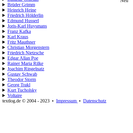
Neu
Brüder Grimm
Heinrich Heine
Friedrich Hölderlin
Edmund Husserl
Joris-Karl Huysmans
Franz Kafka
Karl Kraus
Fritz Mauthner
Christian Morgenstern
Friedrich Nietzsche
Edgar Allan Poe
Rainer Maria Rilke
Joachim Ringelnatz
Gustav Schwab
Theodor Storm
Georg Trakl
Kurt Tucholsky
Voltaire
textlog.de © 2004 - 2023
•
Impressum
•
Datenschutz