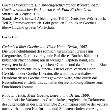
Goethes Wortschatz. Ein sprachgeschichtliches Wörterbuch zu
Goethes sämtlichen Werken von Prof. Paul Fischer, Geh.
Studienrat. Leipzig, 1929.
Standardwerk in zwei Abteilungen. Teil 1) Deutsches Wörterbuch,
Teil 2) Fremdwörterbuch. Gibt genauen Einblick in Goethes
überwältigend großen Wortschatz.
Goethekult
Gedanken über Goethe von Viktor Hehn. Berlin, 1887.
Die Goethehuldigung des römisch gestimmten Kreises um
Gregorovius. Der hervorragende Ruf dieses Buches hält einer
kritischen Nachprüfung nur in wenigen Kapiteln stand, am
wenigsten in dem umfangreichen »Goethe und das Publikum. Eine
Literaturgeschichte im Kleinen«. Dieser erste Versuch einer
Geschichte der Goethe-Literatur, die wohl das ernsthafteste
Desiderat dieses Goethejahres gewesen wäre, wird durch das
Ressentiment entstellt, das zumal in der Behandlung Börnes zum
Durchbruch kommt.
Rudolph Huch: Mehr Goethe. Leipzig und Berlin, 1899.
Journalistische Variante des Goethekultes, zugleich ein Dokument
des Jugendstils in der Literatur. Die Zukunftsperspektive der »einzig
noch vorhandenen Kaufmanns- und Soldatenschule« vor Augen,