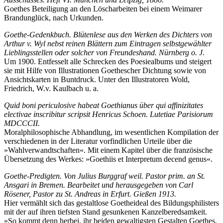
Goethes Beteiligung an den Löscharbeiten bei einem Weimarer
Brandunglück, nach Urkunden.
Goethe-Gedenkbuch. Blütenlese aus den Werken des Dichters von
Arthur v. Wyl nebst reinen Blättern zum Eintragen selbstgewählter
Lieblingsstellen oder solcher von Freundeshand. Nürnberg o. J.
Um 1900. Entfesselt alle Schrecken des Poesiealbums und steigert
sie mit Hilfe von Illustrationen Goethescher Dichtung sowie von
Ansichtskarten in Buntdruck. Unter den Illustratoren Wold,
Friedrich, W.v. Kaulbach u. a.
Quid boni periculosive habeat Goethianus über qui affinizitates
electivae inscribitur scripsit Henricus Schoen. Lutetiae Parisiorum
MDCCCII.
Moralphilosophische Abhandlung, im wesentlichen Kompilation der
verschiedenen in der Literatur vorfindlichen Urteile über die
»Wahlverwandtschaften«. Mit einem Kapitel über die französische
Übersetzung des Werkes: »Goethiis et Interpretum decend genus«.
Goethe-Predigten. Von Julius Burggraf weil. Pastor prim. an St.
Ansgari in Bremen.
Bearbeitet und herausgegeben von Carl
Rösener, Pastor zu St. Andreas in Erfurt. Gießen 1913.
Hier vermählt sich das gestaltlose Goetheideal des Bildungsphilisters
mit der auf ihren tiefsten Stand gesunkenen Kanzelberedsamkeit.
»So kommt denn herbei, ihr beiden gewaltigsten Gestalten Goethes,