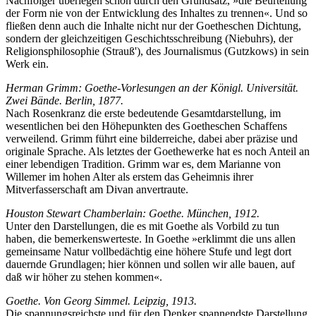
Nachfolger überlegen schon durch den Grundsatz, »die Beurteilung
der Form nie von der Entwicklung des Inhaltes zu trennen«. Und so
fließen denn auch die Inhalte nicht nur der Goetheschen Dichtung,
sondern der gleichzeitigen Geschichtsschreibung (Niebuhrs), der
Religionsphilosophie (Strauß'), des Journalismus (Gutzkows) in sein
Werk ein.
Herman Grimm: Goethe-Vorlesungen an der Königl. Universität.
Zwei Bände. Berlin, 1877.
Nach Rosenkranz die erste bedeutende Gesamtdarstellung, im
wesentlichen bei den Höhepunkten des Goetheschen Schaffens
verweilend. Grimm führt eine bilderreiche, dabei aber präzise und
originale Sprache. Als letztes der Goethewerke hat es noch Anteil an
einer lebendigen Tradition. Grimm war es, dem Marianne von
Willemer im hohen Alter als erstem das Geheimnis ihrer
Mitverfasserschaft am Divan anvertraute.
Houston Stewart Chamberlain: Goethe. München, 1912.
Unter den Darstellungen, die es mit Goethe als Vorbild zu tun
haben, die bemerkenswerteste. In Goethe »erklimmt die uns allen
gemeinsame Natur vollbedächtig eine höhere Stufe und legt dort
dauernde Grundlagen; hier können und sollen wir alle bauen, auf
daß wir höher zu stehen kommen«.
Goethe. Von Georg Simmel. Leipzig, 1913.
Die spannungsreichste und für den Denker spannendste Darstellung,