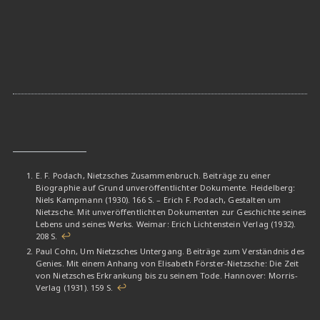
E. F. Podach, Nietzsches Zusammenbruch. Beiträge zu einer
Biographie auf Grund unveröffentlichter Dokumente. Heidelberg:
Niels Kampmann (1930). 166 S. – Erich F. Podach, Gestalten um
Nietzsche. Mit unveröffentlichten Dokumenten zur Geschichte seines
Lebens und seines Werks. Weimar: Erich Lichtenstein Verlag (1932).
208 S.
↩
Paul Cohn, Um Nietzsches Untergang. Beiträge zum Verständnis des
Genies. Mit einem Anhang von Elisabeth Förster-Nietzsche: Die Zeit
von Nietzsches Erkrankung bis zu seinem Tode. Hannover: Morris-
Verlag (1931). 159 S.
↩