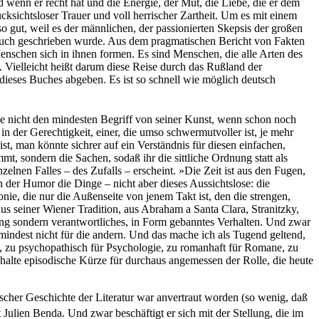
 wenn er recht hat und die Energie, der Mut, die Liebe, die er dem
cksichtsloser Trauer und voll herrischer Zartheit. Um es mit einem
so gut, weil es der männlichen, der passionierten Skepsis der großen
s Buch geschrieben wurde. Aus dem pragmatischen Bericht von Fakten
nschen sich in ihnen formen. Es sind Menschen, die alle Arten des
. Vielleicht heißt darum diese Reise durch das Rußland der
 dieses Buches abgeben. Es ist so schnell wie möglich deutsch
 nicht den mindesten Begriff von seiner Kunst, wenn schon noch
 der Gerechtigkeit, einer, die umso schwermutvoller ist, je mehr
ist, man könnte sichrer auf ein Verständnis für diesen einfachen,
t, sondern die Sachen, sodaß ihr die sittliche Ordnung statt als
lnen Falles – des Zufalls – erscheint. »Die Zeit ist aus den Fugen,
 der Humor die Dinge – nicht aber dieses Aussichtslose: die
onie, die nur die Außenseite von jenem Takt ist, den die strengen,
aus seiner Wiener Tradition, aus Abraham a Santa Clara, Stranitzky,
tung sondern verantwortliches, in Form gebanntes Verhalten. Und zwar
umindest nicht für die andern. Und das mache ich als Tugend geltend,
ten, zu psychopathisch für Psychologie, zu romanhaft für Romane, zu
 halte episodische Kürze für durchaus angemessen der Rolle, die heute
scher Geschichte der Literatur war anvertraut worden (so wenig, daß
t Julien Benda. Und zwar beschäftigt er sich mit der Stellung, die im