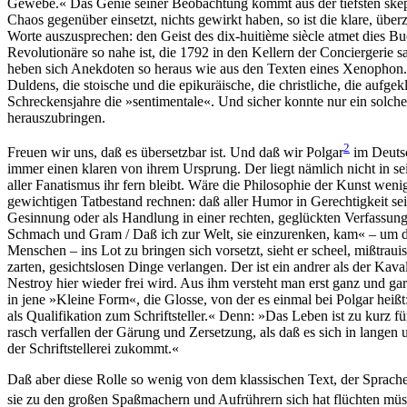
Gewebe.« Das Genie seiner Beobachtung kommt aus der tiefsten skeptis
Chaos gegenüber einsetzt, nichts gewirkt haben, so ist die klare, übe
Worte auszusprechen: den Geist des dix-huitième siècle atmet dies Buch
Revolutionäre so nahe ist, die 1792 in den Kellern der Conciergerie
heben sich Anekdoten so heraus wie aus den Texten eines Xenophon. S
Duldens, die stoische und die epikuräische, die christliche, die auf
Schreckensjahre die »sentimentale«. Und sicher konnte nur ein solche
herauszubringen.
2
Freuen wir uns, daß es übersetzbar ist. Und daß wir Polgar
im Deutsc
immer einen klaren von ihrem Ursprung. Der liegt nämlich nicht in se
aller Fanatismus ihr fern bleibt. Wäre die Philosophie der Kunst wenig
gewichtigen Tatbestand rechnen: daß aller Humor in Gerechtigkeit sein
Gesinnung oder als Handlung in einer rechten, geglückten Verfassung 
Schmach und Gram / Daß ich zur Welt, sie einzurenken, kam« – um die
Menschen – ins Lot zu bringen sich vorsetzt, sieht er scheel, mißtraui
zarten, gesichtslosen Dinge verlangen. Der ist ein andrer als der Kav
Nestroy hier wieder frei wird. Aus ihm versteht man erst ganz und ga
in jene »Kleine Form«, die Glosse, von der es einmal bei Polgar heißt
als Qualifikation zum Schriftsteller.« Denn: »Das Leben ist zu kurz f
rasch verfallen der Gärung und Zersetzung, als daß es sich in langen
der Schriftstellerei zukommt.«
Daß aber diese Rolle so wenig von dem klassischen Text, der Sprache 
sie zu den großen Spaßmachern und Aufrührern sich hat flüchten müs