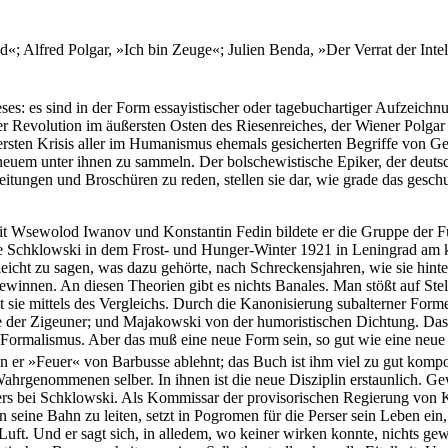
; Alfred Polgar, »Ich bin Zeuge«; Julien Benda, »Der Verrat der Intel
eses: es sind in der Form essayistischer oder tagebuchartiger Aufzeic
er Revolution im äußersten Osten des Riesenreiches, der Wiener Polgar s
ten Krisis aller im Humanismus ehemals gesicherten Begriffe von Gerec
 neuem unter ihnen zu sammeln. Der bolschewistische Epiker, der deuts
Zeitungen und Broschüren zu reden, stellen sie dar, wie grade das gesch
it Wsewolod Iwanov und Konstantin Fedin bildete er die Gruppe der F
e Schklowski in dem Frost- und Hunger-Winter 1921 in Leningrad am kuns
 leicht zu sagen, was dazu gehörte, nach Schreckensjahren, wie sie hin
ewinnen. An diesen Theorien gibt es nichts Banales. Man stößt auf Stel
t sie mittels des Vergleichs. Durch die Kanonisierung subalterner Form
r Zigeuner; und Majakowski von der humoristischen Dichtung. Das Sch
ormalismus. Aber das muß eine neue Form sein, so gut wie eine neue S
wenn er »Feuer« von Barbusse ablehnt; das Buch ist ihm viel zu gut ko
im Wahrgenommenen selber. In ihnen ist die neue Disziplin erstaunlich
ers bei Schklowski. Als Kommissar der provisorischen Regierung von 
eine Bahn zu leiten, setzt in Pogromen für die Perser sein Leben ein,
Luft. Und er sagt sich, in alledem, wo keiner wirken konnte, nichts g