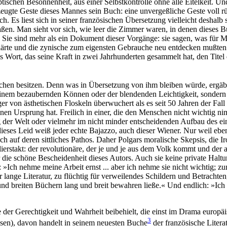
chen Besonnenheit, aus einer Selbstkontrolle ohne alle Eitelkeit. Und
rzeugte Geste dieses Mannes sein Buch: eine unvergeßliche Geste voll rü
. Es liest sich in seiner französischen Übersetzung vielleicht deshalb 
 saßen. Man sieht vor sich, wie leer die Zimmer waren, in denen diese
ie sind mehr als ein Dokument dieser Vorgänge: sie sagen, was für Me
geklärte und die zynische zum eigensten Gebrauche neu entdecken mußten
s Wort, das seine Kraft in zwei Jahrhunderten gesammelt hat, den Titel
hen besitzen. Denn was in Übersetzung von ihm bleiben würde, ergäbe
inem bezaubernden Können oder der blendenden Leichtigkeit, sondern in
er von ästhetischen Floskeln überwuchert als es seit 50 Jahren der Fall 
en Ursprung hat. Freilich in einer, die den Menschen nicht wichtig nimm
der Welt oder vielmehr im nicht minder entscheidenden Aufbau des einze
ses Leid weiß jeder echte Bajazzo, auch dieser Wiener. Nur weil eben
sch auf deren sittliches Pathos. Daher Polgars moralische Skepsis, die Ir
alierstakt: der revolutionäre, der je und je aus dem Volk kommt und der 
r die schöne Bescheidenheit dieses Autors. Auch sie keine private Hal
: »Ich nehme meine Arbeit ernst ... aber ich nehme sie nicht wichtig; z
ür lange Literatur, zu flüchtig für verweilendes Schildern und Betrach
 und breiten Büchern lang und breit bewahren ließe.« Und endlich: »Ich
der Gerechtigkeit und Wahrheit beibehielt, die einst im Drama europäi
3
sen), davon handelt in seinem neuesten Buche
der französische Litera