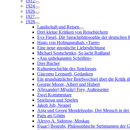
1912
1924
1926
1927
1928
Landschaft und Reisen
Drei kleine Kritiken von Reisebüchern
Eva Fiesel, Die Sprachphilosophie der deutschen
Hugo von Hofmannsthals »Turm«
Eine neue gnostische Liebesdichtung
Michael Sostschenko, So lacht Rußland
»Aus unbekannten Schriften«
Drei Bücher
Kulturgeschichte des Spielzeugs
Giacomo Leopardi, Gedanken
Ein grundsätzlicher Briefwechsel über die Kritik ü
George Moore, Albert und Hubert
A[lexander] M[oritz] Frey, Außenseiter
Zwei Kommentare
Spielzeug und Spielen
Jakob Job, Neapel
Anja und Georg Mendelssohn, Der Mensch in der 
Paris als Göttin
Alexys A. Sidorow, Moskau
I[saac] Benrubi, Philosophische Strömungen der 