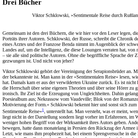
Drei Bücher
Viktor Schklowski, »Sentimentale Reise durch Rußland«
Gemeinsam ist den drei Büchern, die wir hier vor den Leser legen, di
Porträts ihrer Autoren. Schklowski, der Russe, schreibt die Chronik d
eines Arztes und der Franzose Benda nimmt im Augenblick der schwers
Landes auf, um die Intelligenz, die diese Losungen verraten hat, von
– sie alle sind politische Autoren. Ohne die begriffliche Sprache der 
gezwungen ist. Und nicht von jeher?
Viktor Schklowski gehört der Vereinigung der Serapionsbrüder an. M
der bekannteste ist. Man kann in der »Sentimentalen Reise« lesen, wi
hat. Damals kam er aus der verwilderten Ukraine zurück. Es ist nicht
die Herrschaft über seine eigenen Theorien und über seine Hörer zu g
ironisch. Ihr Ziel ist die Erzeugung von Ungleichheiten. Dahin gelang
Poesiealbum aus; Nekrassow vom Vaudeville; Blok von der Romanze de
Motivierung der Form.« Schklowski bekennt hier und sonst sich zum F
1
Sentimentale Reise«
, unterstellt hat. Man versteht, was er meint, 
liegt nicht in der Darstellung sondern liegt vorher im Erfahrenen, 
weniger hohen Begriff von der Wirksamkeit ihres Autors geben. And
bewegen, hatte dann monatelang in Persien den Rückzug der Armee in s
Letzt, wie mans ihm prophezeit hat, bei einem Sprengversuche in die 