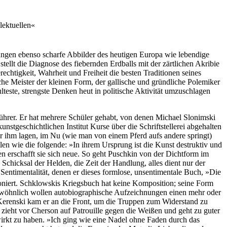
lektuellen«
hnungen ebenso scharfe Abbilder des heutigen Europa wie lebendige
tellt die Diagnose des fiebernden Erdballs mit der zärtlichen Akribie
htigkeit, Wahrheit und Freiheit die besten Traditionen seines
che Meister der kleinen Form, der gallische und gründliche Polemiker
ulteste, strengste Denken heut in politische Aktivität umzuschlagen
ührer. Er hat mehrere Schüler gehabt, von denen Michael Slonimski
tgeschichtlichen Institut Kurse über die Schriftstellerei abgehalten
ter ihm lagen, im Nu (wie man von einem Pferd aufs andere springt)
len wie die folgende: »In ihrem Ursprung ist die Kunst destruktiv und
en erschafft sie sich neue. So geht Puschkin von der Dichtform im
icksal der Helden, die Zeit der Handlung, alles dient nur der
entimentalität, denen er dieses formlose, unsentimentale Buch, »Die
mponiert. Schklowskis Kriegsbuch hat keine Komposition; seine Form
. Gewöhnlich wollen autobiographische Aufzeichnungen einen mehr oder
Kerenski kam er an die Front, um die Truppen zum Widerstand zu
 zieht vor Cherson auf Patrouille gegen die Weißen und geht zu guter
ewirkt zu haben. »Ich ging wie eine Nadel ohne Faden durch das