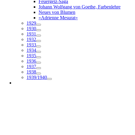
Feuergeiz-Saga
Johann Wolfgang von Goethe, Farbenlehre
Neues von Blumen
»Adrienne Mesurat«
1929
1930
1931
1932
1933
1934
1935
1936
1937
1938
1939/1940