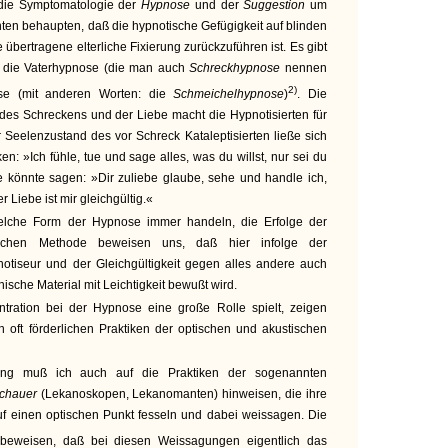
die Symptomatologie der
Hypnose
und der
Suggestion
um
nten behaupten, daß die hypnotische Gefügigkeit auf blinden
 übertragene elterliche Fixierung zurückzuführen ist. Es gibt
: die Vaterhypnose (die man auch
Schreckhypnose
nennen
2)
se (mit anderen Worten: die
Schmeichelhypnose
)
. Die
e des Schreckens und der Liebe macht die Hypnotisierten für
r Seelenzustand des vor Schreck Kataleptisierten ließe sich
n: »Ich fühle, tue und sage alles, was du willst, nur sei du
te könnte sagen: »Dir zuliebe glaube, sehe und handle ich,
er Liebe ist mir gleichgültig.«
lche Form der Hypnose immer handeln, die Erfolge der
tischen Methode beweisen uns, daß hier infolge der
otiseur und der Gleichgültigkeit gegen alles andere auch
hische Material mit Leichtigkeit bewußt wird.
tration bei der Hypnose eine große Rolle spielt, zeigen
 oft förderlichen Praktiken der optischen und akustischen
ng muß ich auch auf die Praktiken der sogenannten
chauer
(Lekanoskopen, Lekanomanten) hinweisen, die ihre
uf einen optischen Punkt fesseln und dabei weissagen. Die
eweisen, daß bei diesen Weissagungen eigentlich das