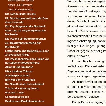
Funktionen der Zensur
Verdrängten ist uns übrigens
Aktion und Hemmung
Assoziation
‹, die Hauptwaffe 
Die Lust am Gleichnis
Freudschen ›Grundregel‹ zug
Die Symbolik der Brücke
sich gegenüber seinen Einfall
Die Brückensymbolik und die Don
dieser Vorschrift taucht 
Juan-Legende
Material auf; wenn aber je
Zur Psychogenese der Mechanik
Nachtrag zur ›Psychogenese der
bewußter Aufmerksamkeit zu 
Mechanik‹
Wachsamkeit auf. Freud hat u
Die Psyche ein Hemmungsorgan
logische Anstrengung, sonder
Zur Begriffsbestimmung der
richtigen Deutungen gelang
Introjektion
Erfahrungen und Beispiele aus der
Patienten gegenüber nötig is
analytischen Praxis
oder auf Abwege.
Die Psychoanalyse eines Falles von
In der Psychopathologi
hysterischer Hypochondrie
auffälligsten. Die verräteris
Alkohol und Neurosen
Über lenkbare Träume
Ergebnis der geistigen Konzen
Schweigen ist Gold
sonstigen Dingen gegenüber. 
Ekel vor dem Frühstück
Auch ihre ›Symptomhandlu
Die Nacktheit als Schreckmittel
sie durch etwas anderes ab
Träume der Ahnungslosen
bewußte Suchen nichts zu 
Pecunia — olet
Vergessene von selbst ein.
Sonntagsneurosen
Denken und Muskelinnervation
Durch Berücksichtigung d