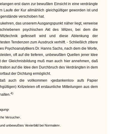
elangen erst dann zur bewußten Einsicht in eine verdrängte
m Laufe der Kur allmählich gleichgültiger geworden ist und
Gegenstände verschoben hat.
zukehren, das unserem Ausgangspunkt näher liegt, verweise
schriebenen psychischen Akt des
Witzes
, bei dem die
itztechnik gefesselt wird und diese Ablenkung der
sten Tendenzen zum Ausdruck verhilft. - Schließlich zitiere
es Psychoanalytikers Dr. Hanns Sachs, nach dem die Worte,
 kleiden, oft auf die tieferen, unbewußten Quellen jener Idee
it der Gleichnisbildung muß man auch hier annehmen, daß
tration auf die Idee den Durchbruch des Verdrängten in dem
rtlaut der Dichtung ermöglicht.
, daß auch die vollkommen ›gedankenlos‹ aufs Papier
hgültigen) Kritzeleien oft erstaunliche Mitteilungen aus dem
4)
alten.
tragung‹
sche Versuche‹.
 und unbewußtes Vexierbild bei Normalen‹.