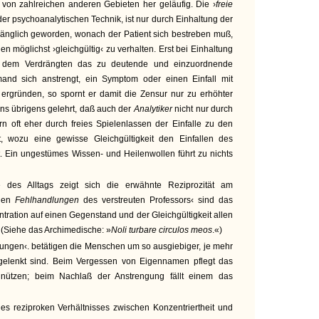
 von zahlreichen anderen Gebieten her geläufig. Die ›
freie
der psychoanalytischen Technik, ist nur durch Einhaltung der
änglich geworden, wonach der Patient sich bestreben muß,
en möglichst ›gleichgültig‹ zu verhalten. Erst bei Einhaltung
aus dem Verdrängten das zu deutende und einzuordnende
mand sich anstrengt, ein Symptom oder einen Einfall mit
ergründen, so spornt er damit die Zensur nur zu erhöhter
ns übrigens gelehrt, daß auch der
Analytiker
nicht nur durch
n oft eher durch freies Spielenlassen der Einfalle zu den
t, wozu eine gewisse Gleichgültigkeit den Einfallen des
t. Ein ungestümes Wissen- und Heilenwollen führt zu nichts
e des Alltags zeigt sich die erwähnte Reziprozität am
chen
Fehlhandlungen
des verstreuten Professors‹ sind das
tration auf einen Gegenstand und der Gleichgültigkeit allen
(Siehe das Archimedische: »
Noli turbare circulos meos
.«)
ngen‹. betätigen die Menschen um so ausgiebiger, je mehr
gelenkt sind. Beim Vergessen von Eigennamen pflegt das
nützen; beim Nachlaß der Anstrengung fällt einem das
es reziproken Verhältnisses zwischen Konzentriertheit und