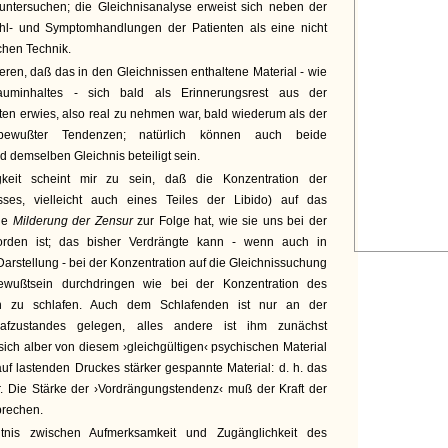
ntersuchen; die Gleichnisanalyse erweist sich neben der
hl- und Symptomhandlungen der Patienten als eine nicht
chen Technik.
eren, daß das in den Gleichnissen enthaltene Material - wie
auminhaltes - sich bald als Erinnerungsrest aus der
en erwies, also real zu nehmen war, bald wiederum als der
bewußter Tendenzen; natürlich können auch beide
 demselben Gleichnis beteiligt sein.
igkeit scheint mir zu sein, daß die Konzentration der
sses, vielleicht auch eines Teiles der Libido) auf das
che
Milderung der Zensur
zur Folge hat, wie sie uns bei der
rden ist; das bisher Verdrängte kann - wenn auch in
 Darstellung - bei der Konzentration auf die Gleichnissuchung
wußtsein durchdringen wie bei der Konzentration des
h zu schlafen. Auch dem Schlafenden ist nur an der
lafzustandes gelegen, alles andere ist ihm zunächst
t sich alber von diesem ›gleichgültigen‹ psychischen Material
 auf lastenden Druckes stärker gespannte Material: d. h. das
or. Die Stärke der ›Vordrängungstendenz‹ muß der Kraft der
prechen.
ltnis zwischen Aufmerksamkeit und Zugänglichkeit des