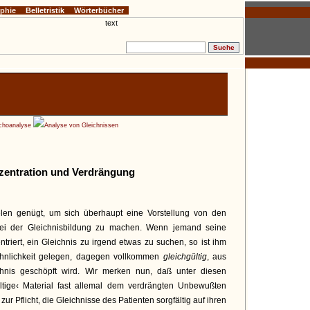
ophie
Belletristik
Wörterbücher
ychoanalyse
Analyse von Gleichnissen
zentration und Verdrängung
len genügt, um sich überhaupt eine Vorstellung von den
bei der Gleichnisbildung zu machen. Wenn jemand seine
triert, ein Gleichnis zu irgend etwas zu suchen, so ist ihm
 Ähnlichkeit gelegen, dagegen vollkommen
gleichgültig
, aus
hnis geschöpft wird. Wir merken nun, daß unter diesen
ltige‹ Material fast allemal dem verdrängten Unbewußten
ur Pflicht, die Gleichnisse des Patienten sorgfältig auf ihren