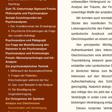
unbewußten Hintergrund zu u
Nachtrag
Analyse der Träume, der Fe
Zum 70. Geburtstage Sigmund Freuds
unwichtige Waffe der analytis
Philosophie und Psychoanalyse
Soziale Gesichtspunkte bei
Wir konnten auch konstati
Psychoanalysen
Stücke des manifesten Tr
I. Der ›Familienroman der Erniedrigung‹
Lebensgeschichte des Patient
II. Psychische Erkrankungen als Folge
symbolische Ausdruck un
des sozialen Aufstiegs
Gleichnisquellen an einem und
Psychoanalyse und Pädagogik
Von prinzipieller Wicht
Zur Frage der Beeinflussung des
Patienten in der Psychoanalyse
Aufmerksamkeit (des Intere
Psychoanalyse und Kriminologie
Gleichnissuchen eine ähnli
Freuds ›Massenpsychologie und Ich-
Traumbildung bekannt gewo
Analyse‹
entstellter oder symbolischer
Zur psychoanalytischen Technik
I. Mißbrauch der Assoziationsfreiheit
in ähnlicher Weise zum Be
II. Fragen der Patienten.
Interesses auf den Wunsc
Entscheidungen während der Kur
Aufrechterhaltung des Sch
III. Das ›zum Beispiel‹ in der Analyse
gleichgültig. Natürlich dräng
IV. Die Bewältigung der
das infolge des bis jetzt dar
Gegenübertragung
Verdrängte in erster Linie v
Zur Ontogenese der Symbole
bisherigen Verdrängung ents
Analyse von Gleichnissen
Konzentration und Verdrängung
Dieses reziproke Verhä