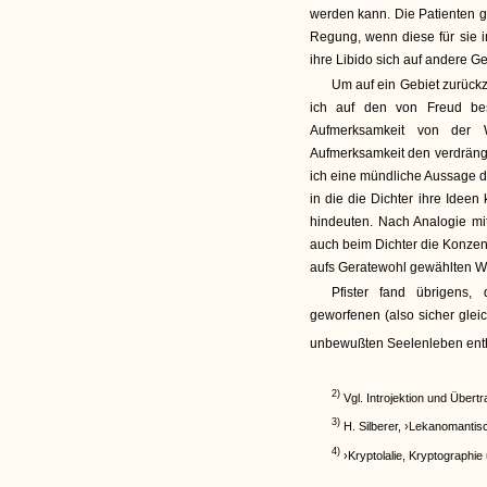
werden kann. Die Patienten g
Regung, wenn diese für sie i
ihre Libido sich auf andere 
Um auf ein Gebiet zurück
ich auf den von Freud be
Aufmerksamkeit von der W
Aufmerksamkeit den verdrängte
ich eine mündliche Aussage d
in die die Dichter ihre Ideen
hindeuten. Nach Analogie m
auch beim Dichter die Konzen
aufs Geratewohl gewählten Wo
Pfister fand übrigens
geworfenen (also sicher gleic
unbewußten Seelenleben enth
2)
Vgl. Introjektion und Über
3)
H. Silberer, ›Lekanomanti
4)
›Kryptolalie, Kryptographie