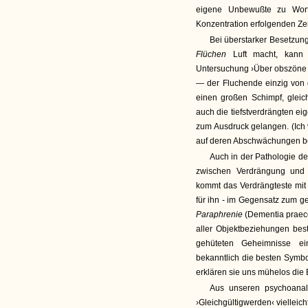
eigene Unbewußte zu Wort
Konzentration erfolgenden Ze
Bei überstarker Besetzung 
Flüchen
Luft macht, kann 
Untersuchung ›Über obszöne W
— der Fluchende einzig von
einen großen Schimpf, gleic
auch die tiefstverdrängten e
zum Ausdruck gelangen. (Ich
auf deren Abschwächungen b
Auch in der Pathologie de
zwischen Verdrängung und 
kommt das Verdrängteste mit
für ihn - im Gegensatz zum g
Paraphrenie
(Dementia praec
aller Objektbeziehungen best
gehüteten Geheimnisse ei
bekanntlich die besten Symbo
erklären sie uns mühelos die
Aus unseren psychoanal
›Gleichgültigwerden‹ vielleic