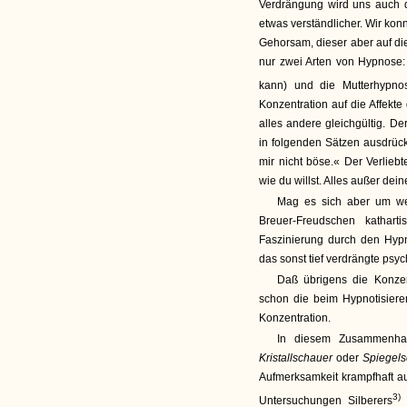
Verdrängung wird uns auch 
etwas verständlicher. Wir kon
Gehorsam, dieser aber auf die
nur zwei Arten von Hypnose
kann) und die Mutterhypno
Konzentration auf die Affekt
alles andere gleichgültig. De
in folgenden Sätzen ausdrücke
mir nicht böse.« Der Verlieb
wie du willst. Alles außer dein
Mag es sich aber um we
Breuer-Freudschen kathar
Faszinierung durch den Hypn
das sonst tief verdrängte psyc
Daß übrigens die Konzen
schon die beim Hypnotisieren
Konzentration.
In diesem Zusammenha
Kristallschauer
oder
Spiegels
Aufmerksamkeit krampfhaft a
3)
Untersuchungen Silberers
b