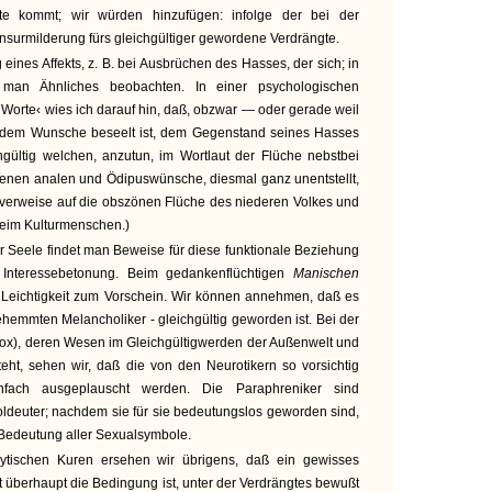
e kommt; wir würden hinzufügen: infolge der bei der
nsurmilderung fürs gleichgültiger gewordene Verdrängte.
eines Affekts, z. B. bei Ausbrüchen des Hasses, der sich; in
man Ähnliches beobachten. In einer psychologischen
orte‹ wies ich darauf hin, daß, obzwar — oder gerade weil
 dem Wunsche beseelt ist, dem Gegenstand seines Hasses
hgültig welchen, anzutun, im Wortlaut der Flüche nebstbei
igenen analen und Ödipuswünsche, diesmal ganz unentstellt,
 verweise auf die obszönen Flüche des niederen Volkes und
eim Kulturmenschen.)
r Seele findet man Beweise für diese funktionale Beziehung
Interessebetonung. Beim gedankenflüchtigen
Manischen
 Leichtigkeit zum Vorschein. Wir können annehmen, daß es
ehemmten Melancholiker - gleichgültig geworden ist. Bei der
ox), deren Wesen im Gleichgültigwerden der Außenwelt und
eht, sehen wir, daß die von den Neurotikern so vorsichtig
nfach ausgeplauscht werden. Die Paraphreniker sind
ldeuter; nachdem sie für sie bedeutungslos geworden sind,
 Bedeutung aller Sexualsymbole.
ytischen Kuren ersehen wir übrigens, daß ein gewisses
ht überhaupt die Bedingung ist, unter der Verdrängtes bewußt