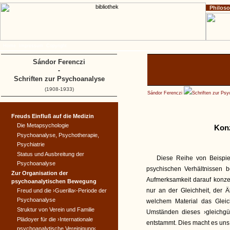
Philos
Home
Impressum
Copyright
Sándor Ferenczi
-
Schriften zur Psychoanalyse
(1908-1933)
Sándor Ferenczi
Schriften zur Ps
Freuds Einfluß auf die Medizin
Die Metapsychologie
Kon
Psychoanalyse, Psychotherapie,
Psychiatrie
Status und Ausbreitung der
Diese Reihe von Beispie
Psychoanalyse
psychischen Verhältnissen 
Zur Organisation der
Aufmerksamkeit darauf konzen
psychoanalytischen Bewegung
nur an der Gleichheit, der
Freud und die ›Guerilla‹-Periode der
Psychoanalyse
welchem Material das Gleic
Struktur von Verein und Familie
Umständen dieses ›gleichgü
Plädoyer für die ›Internationale
entstammt. Dies macht es uns z
psychoanalytische Vereinigung‹