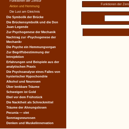
Funktionen der Zensur
Funktionen der Zen
Aktion und Hemmung
Die Lust am Gleichnis
Die Symbolik der Brücke
Die Brückensymbolik und die Don
Juan-Legende
Zur Psychogenese der Mechanik
Nachtrag zur ›Psychogenese der
Mechanik‹
Die Psyche ein Hemmungsorgan
Zur Begriffsbestimmung der
Introjektion
Erfahrungen und Beispiele aus der
analytischen Praxis
Die Psychoanalyse eines Falles von
hysterischer Hypochondrie
Alkohol und Neurosen
Über lenkbare Träume
Schweigen ist Gold
Ekel vor dem Frühstück
Die Nacktheit als Schreckmittel
Träume der Ahnungslosen
Pecunia — olet
Sonntagsneurosen
Denken und Muskelinnervation