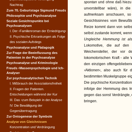
spontan
und ohne daß hiezu 
Nachtrag
unvorstellbar wäre), in di
Zum 70. Geburtstage Sigmund Freuds
aufmerksam anschauen, so
Philosophie und Psychoanalyse
Gesichtssinnes vom Bewußtse
Soziale Gesichtspunkte bei
Psychoanalysen
Reize kommt dann von selbst
I. Der ›Familienroman der Erniedrigung‹
selbst zustande kommt, wenn
II. Psychische Erkrankungen als Folge
Ungleiche Hemmung ist al
des sozialen Aufstiegs
Lokomotive, die auf den 
Psychoanalyse und Pädagogik
Weichensteller, der vor d
Zur Frage der Beeinflussung des
Patienten in der Psychoanalyse
lokomotorischen Kraft - alle
Psychoanalyse und Kriminologie
den einzigen offengeblieben
Freuds ›Massenpsychologie und Ich-
›Aktionen‹, also auch für d
Analyse‹
bestimmten Muskelgruppe eig
Zur psychoanalytischen Technik
Die psychische Konzentration 
I. Mißbrauch der Assoziationsfreiheit
infolge der Hemmung des Int
II. Fragen der Patienten.
Entscheidungen während der Kur
gegen das sonst Verdrängte, 
III. Das ›zum Beispiel‹ in der Analyse
bringen.
IV. Die Bewältigung der
Gegenübertragung
Zur Ontogenese der Symbole
Analyse von Gleichnissen
Konzentration und Verdrängung