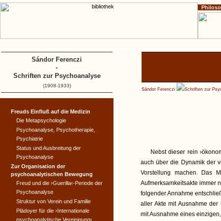
Philos
Home
Impressum
Copyright
Sándor Ferenczi
-
Schriften zur Psychoanalyse
(1908-1933)
Sándor Ferenczi
Schriften zur Ps
Freuds Einfluß auf die Medizin
Die Metapsychologie
Psychoanalyse, Psychotherapie,
Psychiatrie
Status und Ausbreitung der
Nebst dieser rein ›ökon
Psychoanalyse
auch über die Dynamik der v
Zur Organisation der
Vorstellung machen. Das My
psychoanalytischen Bewegung
Aufmerksamkeitsakte immer no
Freud und die ›Guerilla‹-Periode der
Psychoanalyse
folgender Annahme entschließ
Struktur von Verein und Familie
aller Akte mit Ausnahme der
Plädoyer für die ›Internationale
mit Ausnahme eines einzigen,
psychoanalytische Vereinigung‹