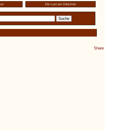
-
sur
Die Lust am Gleichnis
Share