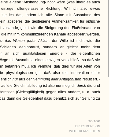
eine eigene ›Anstrengung‹ nötig wäre (was überdies auch
e einzige, offengelassene Richtung. Will ich also etwas
 tue ich das, indem ich alle Sinne mit Ausnahme des
in absperre; die gesteigerte Aufmerksamkeit für optische
 zustande, gleichwie die Steigerung des Flußniveaus von
 die mit ihm kommunizierenden Kanäle abgesperrt werden.
so das Wesen jeder Aktion
; der Wille ist nicht wie die
Schienen dahinbraust, sondern er gleicht mehr dem
er an sich qualitätslosen Energie - der eigentlichen
 Wege mit Ausnahme eines einzigen verschließt, so daß sie
en befahren muß. Ich vermute, daß dies für alle Arten von
ie physiologischen gilt, daß also die Innervation einer
entlich
nur
aus der
Hemmung aller Antagonisten
resultiert. -
auf die Gleichnisbildung ist also nur möglich
durch
die und
eresses (Gleichgültigkeit) gegen alles andere, u. a. auch
das dann die Gelegenheit dazu benützt, sich zur Geltung zu
TO TOP
DRUCKVERSION
WEITEREMPFEHLEN