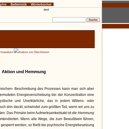
ophie
Belletristik
Wörterbücher
ychoanalyse
Analyse von Gleichnissen
Aktion und Hemmung
omischen‹ Beschreibung des Prozesses kann man sich aber
ermuteten Energieverschiebung bei der Konzentration eine
stische und Unerklärliche, das in jedem Willens- oder
ch drin steckt, schwindet zum größten Teil, wenn wir uns zu
en: Das Primäre beim Aufmerksamkeitsakt ist
die Hemmung
 intendierten. Wenn alle Wege, die zum Bewußtsein führen,
 gesperrt werden, so fließt die psychische Energiebesetzung