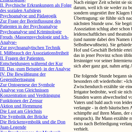
Nach einiger Zeit scheint sie s
II. Psychische Erkrankungen als Folge
darum, weil ich sie weder zu b
des sozialen Aufstiegs
sondern ungestört ihre Klagen h
Psychoanalyse und Pädagogik
Übertragung: sie fühlte sich na
Zur Frage der Beeinflussung des
nächsten Stunde usw. Sie begriff
Patienten in der Psychoanalyse
Assoziation schlug aber schon 
Psychoanalyse und Kriminologie
leidenschaftliches und theatra
Freuds ›Massenpsychologie und Ich-
(und nannte dabei den Namen ih
Analyse‹
Selbstbewußtsein). Sie gebärdete
Zur psychoanalytischen Technik
Hof und Geschäft Befehle ertei
I. Mißbrauch der Assoziationsfreiheit
das in jener Provinz schon üblic
II. Fragen der Patienten.
Irrsinniger vor seiner Internie
Entscheidungen während der Kur
sich aber ganz gut, nahm artig
III. Das ›zum Beispiel‹ in der Analyse
IV. Die Bewältigung der
Die folgende Stunde begann sie
Gegenübertragung
besonders oft wiederholte: »Ich
Zur Ontogenese der Symbole
Zwischendurch erzählte sie ein
Analyse von Gleichnissen
Irrigator bedrohte, weil sie ni
Konzentration und Verdrängung
Stunden waren abwechselnd vo
Funktionen der Zensur
Vaters und bald auch von leiden
Aktion und Hemmung
verlangte - in derb bäurischen
Die Lust am Gleichnis
schimpfte auf ihren Mann, der 
Die Symbolik der Brücke
entsprach). Ihr Mann erzählte m
Die Brückensymbolik und die Don
facto nach Befriedigung verlang
Juan-Legende
verhielt.