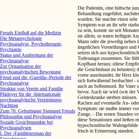
Die Patientin, eine hübsche j
Behandlung zugeführt, nachde
wurden. Sie machte einen sehr 
Symptom war an ihr sehr starke
zu sein, konnte sie seit Monat
Freuds Einfluß auf die Medizin
sie allein, so traten heftigste 
Die Metapsychologie
Mann oder die jeweilig neben i
Psychoanalyse, Psychotherapie,
ängstlichen Vorstellungen und
Psychiatrie
setzen sich aus hypochondrisch
Status und Ausbreitung der
Todesangst zusammen. Sie fühl
Psychoanalyse
Kopfhaut heraus; (diese Empfi
Zur Organisation der
die Gesichtshaut zu betasten); 
psychoanalytischen Bewegung
vorne auseinander, ihr Herz kl
Freud und die ›Guerilla‹-Periode der
sich fortwährend beobachtet - s
Psychoanalyse
auch an Selbstmord. Ihr Vater s
Struktur von Verein und Familie
bevor. Auch sie wird (wie der 
Plädoyer für die ›Internationale
Geisteskranke sterben müssen. 
psychoanalytische Vereinigung‹
Rachen auf eventuelle An- oder
Nachtrag
Symptom: sie mußte immer vor 
Zum 70. Geburtstage Sigmund Freuds
Zunge. - Die ersten Stunden v
Philosophie und Psychoanalyse
diese Sensationen und ließen m
Soziale Gesichtspunkte bei
hypochondrische Wahngebilde e
Psychoanalysen
frisch in Erinnerung standen.
I. Der ›Familienroman der
Erniedrigung‹