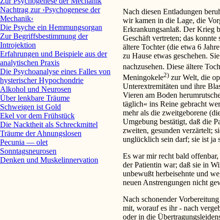
Zur Psychogenese der Mechanik
Nachtrag zur ›Psychogenese der
Nach diesen Entladungen beruhi
Mechanik‹
wir kamen in die Lage, die Vorg
Die Psyche ein Hemmungsorgan
Erkrankungsanlaß. Der Krieg b
Zur Begriffsbestimmung der
Geschäft vertreten; das konnte s
Introjektion
ältere Tochter (die etwa 6 Jahr
Erfahrungen und Beispiele aus der
zu Hause etwas geschehen. Sie
analytischen Praxis
nachzusehen. Diese ältere Toch
Die Psychoanalyse eines Falles von
2)
Meningokele
zur Welt, die op
hysterischer Hypochondrie
Unterextremitäten und ihre Bla
Alkohol und Neurosen
Vieren am Boden herumrutsche
Über lenkbare Träume
täglich« ins Reine gebracht wer
Schweigen ist Gold
mehr als die zweitgeborene (di
Ekel vor dem Frühstück
Umgebung bestätigt, daß die Pa
Die Nacktheit als Schreckmittel
zweiten, gesunden verzärtelt; 
Träume der Ahnungslosen
unglücklich sein darf; sie ist ja
Pecunia — olet
Sonntagsneurosen
Es war mir recht bald offenbar
Denken und Muskelinnervation
der Patientin war; daß sie in W
unbewußt herbeisehnte und weg
neuen Anstrengungen nicht gewa
Nach schonender Vorbereitung t
mit, worauf es ihr - nach verge
oder in die Übertragungsleidens