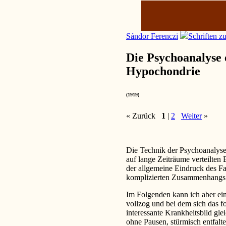
Sándor Ferenczi
Schriften z
Die Psychoanalyse e
Hypochondrie
(1919)
« Zurück
1
|
2
Weiter
»
Die Technik der Psychoanalyse b
auf lange Zeiträume verteilte
der allgemeine Eindruck des F
komplizierten Zusammenhangs 
Im Folgenden kann ich aber eine
vollzog und bei dem sich das f
interessante Krankheitsbild gle
ohne Pausen, stürmisch entfalt