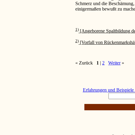
Schmerz und die Beschämung, di
einigermaßen bewußt zu mache
1)
[Angeborene Spaltbildung de
2)
[Vorfall von Rückenmarksh
« Zurück
1
|
2
Weiter
»
Erfahrungen und Beispiele 