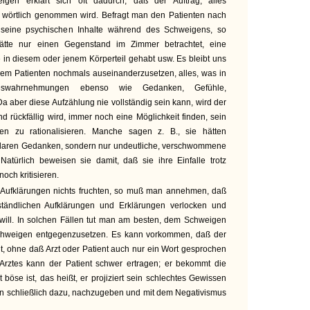
gen erklärt sich oft dadurch, daß der Auftrag, alles
ht wörtlich genommen wird. Befragt man den Patienten nach
 seine psychischen Inhalte während des Schweigens, so
r hätte nur einen Gegenstand im Zimmer betrachtet, eine
in diesem oder jenem Körperteil gehabt usw. Es bleibt uns
s dem Patienten nochmals auseinanderzusetzen, alles, was in
eswahrnehmungen ebenso wie Gedanken, Gefühle,
a aber diese Aufzählung nie vollständig sein kann, wird der
d rückfällig wird, immer noch eine Möglichkeit finden, sein
n zu rationalisieren. Manche sagen z. B., sie hätten
klaren Gedanken, sondern nur undeutliche, verschwommene
Natürlich beweisen sie damit, daß sie ihre Einfalle trotz
noch kritisieren.
 Aufklärungen nichts fruchten, so muß man annehmen, daß
tändlichen Aufklärungen und Erklärungen verlocken und
 will. In solchen Fällen tut man am besten, dem Schweigen
chweigen entgegenzusetzen. Es kann vorkommen, daß der
ht, ohne daß Arzt oder Patient auch nur ein Wort gesprochen
Arztes kann der Patient schwer ertragen; er bekommt die
böse ist, das heißt, er projiziert sein schlechtes Gewissen
 ihn schließlich dazu, nachzugeben und mit dem Negativismus