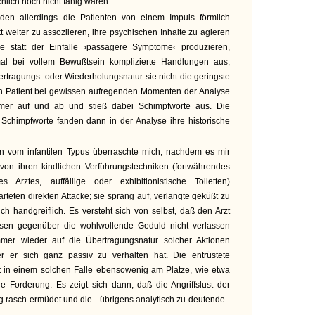
hlich noch nicht fähig waren.
rden allerdings die Patienten von einem Impuls förmlich
tt weiter zu assoziieren, ihre psychischen Inhalte zu agieren
ie statt der Einfalle ›passagere Symptome‹ produzieren,
al bei vollem Bewußtsein komplizierte Handlungen aus,
tragungs- oder Wiederholungsnatur sie nicht die geringste
n Patient bei gewissen aufregenden Momenten der Analyse
mer auf und ab und stieß dabei Schimpfworte aus. Die
chimpfworte fanden dann in der Analyse ihre historische
en vom infantilen Typus überraschte mich, nachdem es mir
 von ihren kindlichen Verführungstechniken (fortwährendes
s Arztes, auffällige oder exhibitionistische Toiletten)
rteten direkten Attacke; sie sprang auf, verlangte geküßt zu
ch handgreiflich. Es versteht sich von selbst, daß den Arzt
sen gegenüber die wohlwollende Geduld nicht verlassen
mer wieder auf die Übertragungsnatur solcher Aktionen
 er sich ganz passiv zu verhalten hat. Die entrüstete
t in einem solchen Falle ebensowenig am Platze, wie etwa
e Forderung. Es zeigt sich dann, daß die Angriffslust der
rasch ermüdet und die - übrigens analytisch zu deutende -