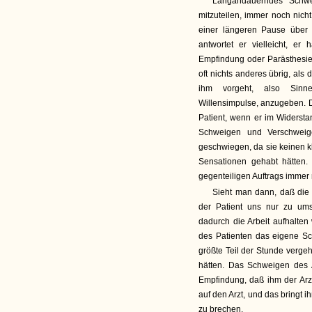
Langandauerndes Schwei
mitzuteilen, immer noch nic
einer längeren Pause über
antwortet er vielleicht, e
Empfindung oder Parästhesie 
oft nichts anderes übrig, al
ihm vorgeht, also Sinn
Willensimpulse, anzugeben. D
Patient, wenn er im Widerstan
Schweigen und Verschweige
geschwiegen, da sie keinen 
Sensationen gehabt hätten. 
gegenteiligen Auftrags immer 
Sieht man dann, daß die
der Patient uns nur zu ums
dadurch die Arbeit aufhalten
des Patienten das eigene S
größte Teil der Stunde verge
hätten. Das Schweigen des 
Empfindung, daß ihm der Arzt 
auf den Arzt, und das bringt
zu brechen.