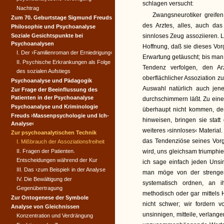
schlagen versucht:
Nachtrag
Zwangsneurotiker greifen
Zum 70. Geburtstage Sigmund Freuds
des Arztes, alles, auch das
Philosophie und Psychoanalyse
Soziale Gesichtspunkte bei
sinnloses Zeug assoziieren. L
Psychoanalysen
Hoffnung, daß sie dieses Vor
I. Der ›Familienroman der Erniedrigung‹
Erwartung getäuscht; bis man
II. Psychische Erkrankungen als Folge
Tendenz verfolgen, den Ar
des sozialen Aufstiegs
oberflächlicher Assoziation 
Psychoanalyse und Pädagogik
Auswahl natürlich auch jene
Zur Frage der Beeinflussung des
Patienten in der Psychoanalyse
durchschimmern läßt. Zu eine
Psychoanalyse und Kriminologie
überhaupt nicht kommen, den
Freuds ›Massenpsychologie und Ich-
hinweisen, bringen sie sta
Analyse‹
weiteres ›sinnloses‹ Material.
Zur psychoanalytischen Technik
das Tendenziöse seines Vor
I. Mißbrauch der Assoziationsfreiheit
II. Fragen der Patienten.
wird, uns gleichsam triumphie
Entscheidungen während der Kur
ich sage einfach jeden Unsin
III. Das ›zum Beispiel‹ in der Analyse
man möge von der strengen
IV. Die Bewältigung der
systematisch ordnen, an 
Gegenübertragung
methodisch oder gar mittels 
Zur Ontogenese der Symbole
nicht schwer; wir fordern v
Analyse von Gleichnissen
unsinnigen, mitteile, verlang
Konzentration und Verdrängung