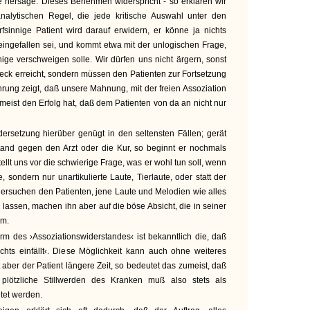
ersage. Dieses Benehmen widerspricht - so erklären wir
nalytischen Regel, die jede kritische Auswahl unter den
arfsinnige Patient wird darauf erwidern, er könne ja nichts
 eingefallen sei, und kommt etwa mit der unlogischen Frage,
ge verschweigen solle. Wir dürfen uns nicht ärgern, sonst
weck erreicht, sondern müssen den Patienten zur Fortsetzung
ahrung zeigt, daß unsere Mahnung, mit der freien Assoziation
meist den Erfolg hat, daß dem Patienten von da an nicht nur
ersetzung hierüber genügt in den seltensten Fällen; gerät
stand gegen den Arzt oder die Kur, so beginnt er nochmals
stellt uns vor die schwierige Frage, was er wohl tun soll, wenn
 sondern nur unartikulierte Laute, Tierlaute, oder statt der
r ersuchen den Patienten, jene Laute und Melodien wie alles
 lassen, machen ihn aber auf die böse Absicht, die in seiner
sam.
m des ›Assoziationswiderstandes‹ ist bekanntlich die, daß
chts einfällt‹. Diese Möglichkeit kann auch ohne weiteres
ber der Patient längere Zeit, so bedeutet das zumeist, daß
plötzliche Stillwerden des Kranken muß also stets als
tet werden.