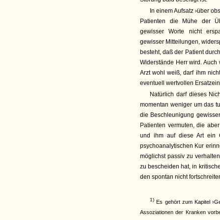
In einem Aufsatz ›über ob
Patienten die Mühe der Ü
gewisser Worte nicht erspa
gewisser Mitteilungen, wider
besteht, daß der Patient dur
Widerstände Herr wird. Auch 
Arzt wohl weiß, darf ihm ni
eventuell wertvollen Ersatzein
Natürlich darf dieses Ni
momentan weniger um das tu
die Beschleunigung gewisser 
Patienten vermuten, die aber
und ihm auf diese Art ein 
psychoanalytischen Kur erinne
möglichst passiv zu verhalte
zu bescheiden hat, in kritis
den spontan nicht fortschrei
1)
Es gehört zum Kapitel ›G
Assoziationen der Kranken vorbe