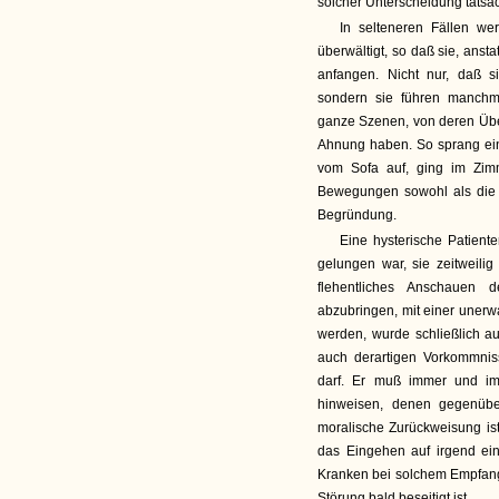
solcher Unterscheidung tatsäc
In selteneren Fällen we
überwältigt, so daß sie, ansta
anfangen. Nicht nur, daß s
sondern sie führen manchm
ganze Szenen, von deren Über
Ahnung haben. So sprang ei
vom Sofa auf, ging im Zim
Bewegungen sowohl als die S
Begründung.
Eine hysterische Patient
gelungen war, sie zeitweilig
flehentliches Anschauen de
abzubringen, mit einer unerwa
werden, wurde schließlich au
auch derartigen Vorkommnis
darf. Er muß immer und im
hinweisen, denen gegenüber
moralische Zurückweisung is
das Eingehen auf irgend ein
Kranken bei solchem Empfang 
Störung bald beseitigt ist.