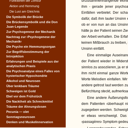
unzusammenhängende Worte h
Funktionen der Zensur
Aktion und Hemmung
ihm - gerade jener psychoa
Die Lust am Gleichnis
Einfällen verbietet. Der sch
Die Symbolik der Brücke
dafür, daß ihm lauter Unsinn
Die Brückensymbolik und die Don
ob er von nun an das Unsinni
Juan-Legende
hätte ja der Patient seinen Z
Zur Psychogenese der Mechanik
der Arbeit verhalten. Die Erf
Nachtrag zur ›Psychogenese der
Mechanik‹
keinen Mißbrauch zu treiben, 
Die Psyche ein Hemmungsorgan
Unsinn einfällt.
Zur Begriffsbestimmung der
Eine einmalige Auseinand
Introjektion
der Patient wieder in Wider
Erfahrungen und Beispiele aus der
analytischen Praxis
sinnlos zu assoziieren, ja er 
Die Psychoanalyse eines Falles von
ihm nicht einmal ganze Worte,
hysterischer Hypochondrie
Worte Melodien einfallen. Wi
Alkohol und Neurosen
andere getrost laut werden zu
Über lenkbare Träume
Befürchtung steckt, aufmerk
Schweigen ist Gold
Ekel vor dem Frühstück
Eine andere Äußerungsfor
Die Nacktheit als Schreckmittel
dem Patienten ›überhaupt ni
Träume der Ahnungslosen
zugegeben werden. Schweigt a
Pecunia — olet
er etwas verschweigt. Das 
Sonntagsneurosen
›passagères‹ Symptom gedeu
Denken und Muskelinnervation