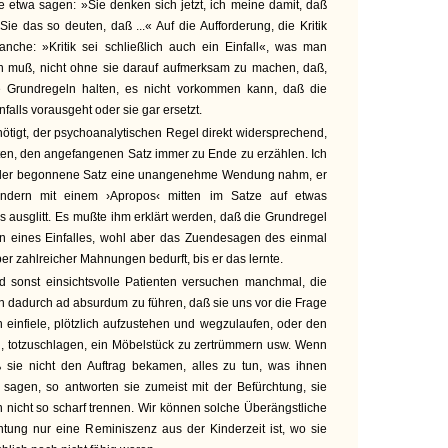
ie etwa sagen: »Sie denken sich jetzt, ich meine damit, daß
 Sie das so deuten, daß ...« Auf die Aufforderung, die Kritik
anche: »Kritik sei schließlich auch ein Einfall«, was man
n muß, nicht ohne sie darauf aufmerksam zu machen, daß,
e Grundregeln halten, es nicht vorkommen kann, daß die
infalls vorausgeht oder sie gar ersetzt.
nötigt, der psychoanalytischen Regel direkt widersprechend,
ten, den angefangenen Satz immer zu Ende zu erzählen. Ich
d der begonnene Satz eine unangenehme Wendung nahm, er
ndern mit einem ›Apropos‹ mitten im Satze auf etwas
 ausglitt. Es mußte ihm erklärt werden, daß die Grundregel
n eines Einfalles, wohl aber das Zuendesagen des einmal
ber zahlreicher Mahnungen bedurft, bis er das lernte.
nd sonst einsichtsvolle Patienten versuchen manchmal, die
on dadurch ad absurdum zu führen, daß sie uns vor die Frage
n einfiele, plötzlich aufzustehen und wegzulaufen, oder den
n, totzuschlagen, ein Möbelstück zu zertrümmern usw. Wenn
 sie nicht den Auftrag bekamen, alles zu tun, was ihnen
zu sagen, so antworten sie zumeist mit der Befürchtung, sie
nicht so scharf trennen. Wir können solche Überängstliche
htung nur eine Reminiszenz aus der Kinderzeit ist, wo sie