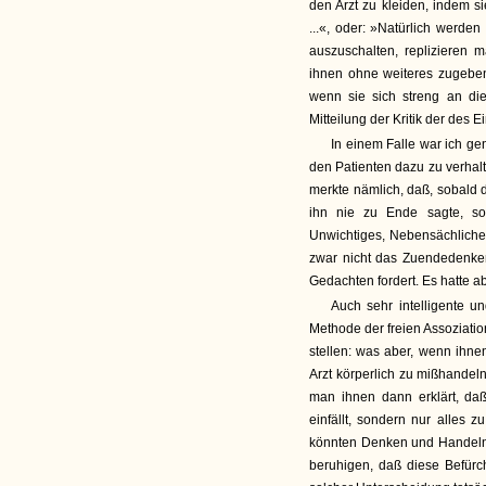
den Arzt zu kleiden, indem s
...«, oder: »Natürlich werden
auszuschalten, replizieren m
ihnen ohne weiteres zugebe
wenn sie sich streng an di
Mitteilung der Kritik der des E
In einem Falle war ich ge
den Patienten dazu zu verhal
merkte nämlich, daß, sobal
ihn nie zu Ende sagte, so
Unwichtiges, Nebensächliches
zwar nicht das Zuendedenke
Gedachten fordert. Es hatte a
Auch sehr intelligente u
Methode der freien Assoziati
stellen: was aber, wenn ihne
Arzt körperlich zu mißhandel
man ihnen dann erklärt, daß
einfällt, sondern nur alles 
könnten Denken und Handeln 
beruhigen, daß diese Befürc