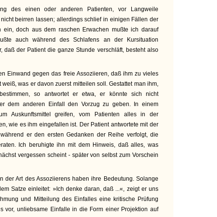
ung des einen oder anderen Patienten, vor Langweile
nicht beirren lassen; allerdings schlief in einigen Fällen der
lich ein, doch aus dem raschen Erwachen mußte ich darauf
ußte auch während des Schlafens an der Kursituation
r, daß der Patient die ganze Stunde verschläft, besteht also
en Einwand gegen das freie Assoziieren, daß ihm zu vieles
ht weiß, was er davon zuerst mitteilen soll. Gestattet man ihm,
bestimmen, so antwortet er etwa, er könnte sich nicht
der dem anderen Einfall den Vorzug zu geben. In einem
m Auskunftsmittel greifen, vom Patienten alles in der
n, wie es ihm eingefallen ist. Der Patient antwortete mit der
 während er den ersten Gedanken der Reihe verfolgt, die
raten. Ich beruhigte ihn mit dem Hinweis, daß alles, was
unächst vergessen scheint - später von selbst zum Vorschein
in der Art des Assoziierens haben ihre Bedeutung. Solange
dem Satze einleitet: »Ich denke daran, daß ...«, zeigt er uns
mung und Mitteilung des Einfalles eine kritische Prüfung
s vor, unliebsame Einfalle in die Form einer Projektion auf