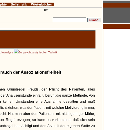
ophie
Belletristik
Wörterbücher
ychoanalyse
Zur psychoanalytischen Technik
brauch der Assoziationsfreiheit
hen Grundregel Freuds, der Pflicht des Patienten, alles
 der Analysenstunde einfällt, beruht die ganze Methode. Von
er keinen Umständen eine Ausnahme gestatten und muß
licht ziehen, was der Patient, mit welcher Motivierung immer,
sucht. Hat man aber den Patienten, mit nicht geringer Mühe,
eser Regel erzogen, so kann es vorkommen, daß sich sein
undregel bemächtigt und den Arzt mit der eigenen Waffe zu