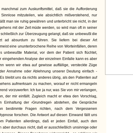
 manchmal zum Auskunftsmittel, daß sie die Aufforderung
 Sinnlose mitzuteilen, wie absichtlich mißverstehend, nur
äßt man sie ruhig gewähren und unterbricht sie nicht, in der
gehens mit der Zeit müde werden, so wird man oft in seiner
 schließlich zur Überzeugung gelangt, daß sie unbewußt die
zt ad absurdum zu führen. Sie liefern bei dieser Art
zumeist eine ununterbrochene Reihe von Worteinfällen, deren
s unbewußte Material, vor dem der Patient sich flüchtet,
r eingehenden Analyse der einzelnen Einfalle kann es aber
n wenn wir etwa auf gewisse auffällige, versteckte Züge
tt der Annahme oder Ablehnung unserer Deutung einfach -
 Es bleibt uns da nichts anderes übrig, als den Patienten auf
gehens aufmerksam zu machen, worauf er nicht ermangeln
rend vorzuwerfen: Ich tue ja nur, was Sie von mir verlangen,
n, der mir einfällt. Zugleich macht er etwa den Vorschlag,
 Einhaltung der ›Grundregel‹ abstehen, die Gespräche
ihn bestimmte Fragen richten, nach dem Vergessenen
Hypnose forschen. Die Antwort auf diesen Einwand fällt uns
om Patienten allerdings, daß er jeden Einfall, auch den
en aber durchaus nicht, daß er ausschließlich unsinnige oder