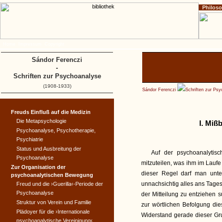
Philos
Home
Impressum
Copyright
Sándor Ferenczi
-
Schriften zur Psychoanalyse
(1908-1933)
Sándor Ferenczi
Schriften zur Ps
Freuds Einfluß auf die Medizin
Die Metapsychologie
I. Miß
Psychoanalyse, Psychotherapie,
Psychiatrie
Status und Ausbreitung der
Auf der psychoanalytisc
Psychoanalyse
mitzuteilen, was ihm im Laufe
Zur Organisation der
dieser Regel darf man unt
psychoanalytischen Bewegung
unnachsichtig alles ans Tages
Freud und die ›Guerilla‹-Periode der
Psychoanalyse
der Mitteilung zu entziehen 
Struktur von Verein und Familie
zur wörtlichen Befolgung di
Plädoyer für die ›Internationale
Widerstand gerade dieser Gr
psychoanalytische Vereinigung‹