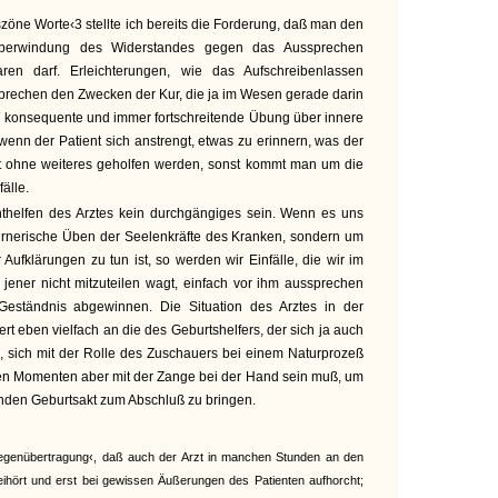
szöne Worte‹3 stellte ich bereits die Forderung, daß man den
berwindung des Widerstandes gegen das Aussprechen
ren darf. Erleichterungen, wie das Aufschreibenlassen
sprechen den Zwecken der Kur, die ja im Wesen gerade darin
ch konsequente und immer fortschreitende Übung über innere
wenn der Patient sich anstrengt, etwas zu erinnern, was der
cht ohne weiteres geholfen werden, sonst kommt man um die
fälle.
chthelfen des Arztes kein durchgängiges sein. Wenn es uns
rnerische Üben der Seelenkräfte des Kranken, sondern um
Aufklärungen zu tun ist, so werden wir Einfälle, die wir im
 jener nicht mitzuteilen wagt, einfach vor ihm aussprechen
Geständnis abgewinnen. Die Situation des Arztes in der
rt eben vielfach an die des Geburtshelfers, der sich ja auch
n, sich mit der Rolle des Zuschauers bei einem Naturprozeß
chen Momenten aber mit der Zange bei der Hand sein muß, um
tenden Geburtsakt zum Abschluß zu bringen.
egenübertragung‹, daß auch der Arzt in manchen Stunden an den
ihört und erst bei gewissen Äußerungen des Patienten aufhorcht;