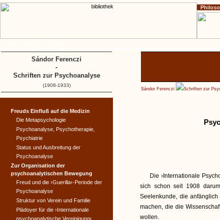
Philos
Home
Impressum
Copyright
Sándor Ferenczi
-
Schriften zur Psychoanalyse
(1908-1933)
Sándor Ferenczi
Schriften zur Ps
Freuds Einfluß auf die Medizin
Die Metapsychologie
Psyc
Psychoanalyse, Psychotherapie,
Psychiatrie
Status und Ausbreitung der
Psychoanalyse
Zur Organisation der
psychoanalytischen Bewegung
Die ›Internationale Psyc
Freud und die ›Guerilla‹-Periode der
sich schon seit 1908 daru
Psychoanalyse
Seelenkunde, die anfänglich n
Struktur von Verein und Familie
machen, die die Wissenschaf
Plädoyer für die ›Internationale
wollen.
psychoanalytische Vereinigung‹