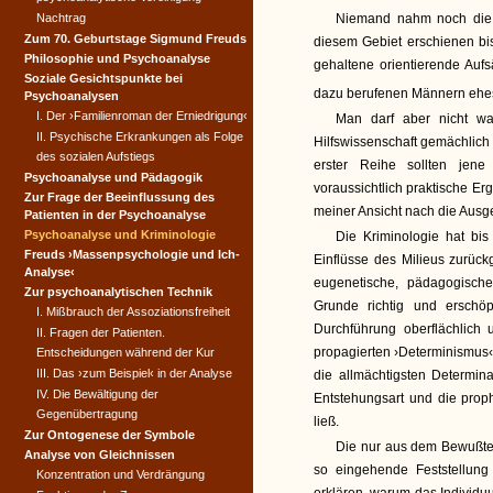
Nachtrag
Niemand nahm noch die 
Zum 70. Geburtstage Sigmund Freuds
diesem Gebiet erschienen bi
Philosophie und Psychoanalyse
gehaltene orientierende Aufs
Soziale Gesichtspunkte bei
dazu berufenen Männern ehe
Psychoanalysen
I. Der ›Familienroman der Erniedrigung‹
Man darf aber nicht wa
II. Psychische Erkrankungen als Folge
Hilfswissenschaft gemächlich
des sozialen Aufstiegs
erster Reihe sollten jen
Psychoanalyse und Pädagogik
voraussichtlich praktische Er
Zur Frage der Beeinflussung des
meiner Ansicht nach die Ausg
Patienten in der Psychoanalyse
Psychoanalyse und Kriminologie
Die Kriminologie hat bis
Freuds ›Massenpsychologie und Ich-
Einflüsse des Milieus zurückg
Analyse‹
eugenetische, pädagogische
Zur psychoanalytischen Technik
Grunde richtig und erschöp
I. Mißbrauch der Assoziationsfreiheit
Durchführung oberflächlich
II. Fragen der Patienten.
propagierten ›Determinismus‹
Entscheidungen während der Kur
III. Das ›zum Beispiel‹ in der Analyse
die allmächtigsten Determi
IV. Die Bewältigung der
Entstehungsart und die prop
Gegenübertragung
ließ.
Zur Ontogenese der Symbole
Die nur aus dem Bewußte
Analyse von Gleichnissen
so eingehende Feststellun
Konzentration und Verdrängung