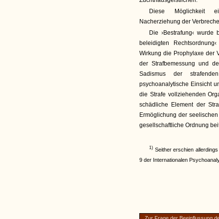
Zuchthausgeistlichen.
Diese Möglichkeit ei
Nacherziehung der Verbrecher,
Die ›Bestrafung‹ wurde b
beleidigten Rechtsordnung
Wirkung die Prophylaxe der V
der Strafbemessung und des 
Sadismus der strafende
psychoanalytische Einsicht 
die Strafe vollziehenden Or
schädliche Element der Stra
Ermöglichung der seelischen
gesellschaftliche Ordnung bei
1)
Seither erschien allerdings
9 der Internationalen Psychoanaly
Zur Frage der Beeinflussung de