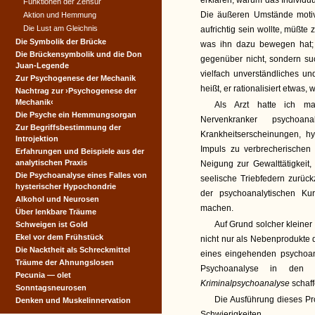
erklären, warum das Individ
Funktionen der Zensur
Die äußeren Umstände motivi
Aktion und Hemmung
Die Lust am Gleichnis
aufrichtig sein wollte, müßte
Die Symbolik der Brücke
was ihn dazu bewegen hat; m
Die Brückensymbolik und die Don
gegenüber nicht, sondern suc
Juan-Legende
vielfach unverständliches u
Zur Psychogenese der Mechanik
heißt, er rationalisiert etwas, wa
Nachtrag zur ›Psychogenese der
Mechanik‹
Als Arzt hatte ich m
Die Psyche ein Hemmungsorgan
Nervenkranker psychoa
Zur Begriffsbestimmung der
Krankheitserscheinungen, 
Introjektion
Impuls zu verbrecherische
Erfahrungen und Beispiele aus der
analytischen Praxis
Neigung zur Gewalttätigkeit,
Die Psychoanalyse eines Falles von
seelische Triebfedern zurück
hysterischer Hypochondrie
der psychoanalytischen Ku
Alkohol und Neurosen
machen.
Über lenkbare Träume
Auf Grund solcher kleiner 
Schweigen ist Gold
Ekel vor dem Frühstück
nicht nur als Nebenprodukte 
Die Nacktheit als Schreckmittel
eines eingehenden psychoa
Träume der Ahnungslosen
Psychoanalyse in den D
Pecunia — olet
Kriminalpsychoanalyse
schaf
Sonntagsneurosen
Die Ausführung dieses Pr
Denken und Muskelinnervation
Schwierigkeiten.