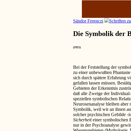
Sándor Ferenczi
Schriften z
Die Symbolik der 
(1921)
Bei der Feststellung der symbo
zu einer unbewußten Phantasie
sich durch spätere Erfahrung v
gefallen lassen müssen. Bestät
Gebieten der Erkenntnis zustr
daß alle Zweige der Individual
speziellen symbolischen Relati
Neurosenanalyse bleiben aber n
Symbolik, weil wir an ihnen a
solcher psychischen Gebilde ›i
Sicherheit
einer symbolischen 
nur in der Psychoanalyse gew
Wissensgebieten (Mythologie,