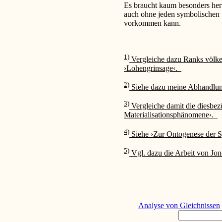
Es braucht kaum besonders he
auch ohne jeden symbolischen 
vorkommen kann.
1)
Vergleiche dazu Ranks völke
›Lohengrinsage‹.
2)
Siehe dazu meine Abhandlun
3)
Vergleiche damit die diesbez
Materialisationsphänomene‹.
4)
Siehe ›Zur Ontogenese der 
5)
Vgl. dazu die Arbeit von Jon
Analyse von Gleichnissen