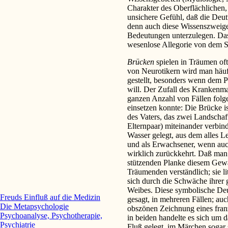
Charakter des Oberflächlichen,
unsichere Gefühl, daß die Deu
denn auch diese Wissenszweige
Bedeutungen unterzulegen. Das
wesenlose Allegorie von dem Sy
Brücken
spielen in Träumen oft
von Neurotikern wird man häuf
gestellt, besonders wenn dem P
will. Der Zufall des Krankenmat
ganzen Anzahl von Fällen folg
einsetzen konnte: Die Brücke i
des Vaters, das zwei Landschaf
Elternpaar) miteinander verbind
Wasser gelegt, aus dem alles L
und als Erwachsener, wenn auch
wirklich zurückkehrt. Daß man 
stützenden Planke diesem Gewäs
Träumenden verständlich; sie l
sich durch die Schwäche ihrer 
Weibes. Diese symbolische De
Freuds Einfluß auf die Medizin
gesagt, in mehreren Fällen; au
Die Metapsychologie
obszönen Zeichnung eines fran
Psychoanalyse, Psychotherapie,
in beiden handelte es sich um d
Psychiatrie
Fluß gelegt, im Märchen sogar 