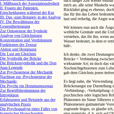
nach langer Zeit wieder einmal
I. Mißbrauch der Assoziationsfreiheit
mich an, alle seine Muskeln wa
II. Fragen der Patienten.
Rückfahrt ging es ebenso, doch 
Entscheidungen während der Kur
das für ihn das Leben bedeutete
III. Das ›zum Beispiel‹ in der Analyse
laut und redselig, die Angst 
IV. Die Bewältigung der
Gegenübertragung
Wir können nun auch die Ängstl
Zur Ontogenese der Symbole
weibliche Genitale und die Un
Analyse von Gleichnissen
verstehen, das für ihn, wenn a
Konzentration und Verdrängung
Wasser bedeutet, in dem er ert
Funktionen der Zensur
hält‹.
Aktion und Hemmung
Die Lust am Gleichnis
Ich denke, die zwei Deutungen
Die Symbolik der Brücke
Brücke = Verbindung zwischen 
Die Brückensymbolik und die Don
wirksamste Art; ist doch das vä
Juan-Legende
Nochnichtgeborenen zum Leb
Zur Psychogenese der Mechanik
gab dem Gleichnis jenen tiefer
Nachtrag zur ›Psychogenese der
Mechanik‹
Es liegt nahe, die Verwendung
Die Psyche ein Hemmungsorgan
Brückenangst zur Darstellung 
Zur Begriffsbestimmung der
›Verbindung‹, ›Verknüpfung‹ (›
Introjektion
psychischen oder logischen Rela
Erfahrungen und Beispiele aus der
Phänomen im Sinne Silberers z
analytischen Praxis
Phänomenen gutmateriale Vorst
Die Psychoanalyse eines Falles von
zugrunde liegen, so glaube ich
hysterischer Hypochondrie
eine materiale, d. h. sich auf O