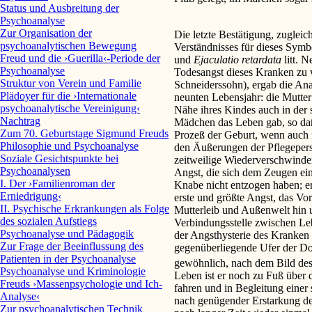
Status und Ausbreitung der
Psychoanalyse
Zur Organisation der
Die letzte Bestätigung, zugleic
psychoanalytischen Bewegung
Verständnisses für dieses Symbo
Freud und die ›Guerilla‹-Periode der
und
Ejaculatio retardata
litt. 
Psychoanalyse
Todesangst dieses Kranken zu 
Struktur von Verein und Familie
Schneiderssohn), ergab die Ana
Plädoyer für die ›Internationale
neunten Lebensjahr: die Mutter 
psychoanalytische Vereinigung‹
Nähe ihres Kindes auch in der 
Nachtrag
Mädchen das Leben gab, so daß
Zum 70. Geburtstage Sigmund Freuds
Prozeß der Geburt, wenn auch 
Philosophie und Psychoanalyse
den Äußerungen der Pflegeper
Soziale Gesichtspunkte bei
zeitweilige Wiederverschwinde
Psychoanalysen
Angst, die sich dem Zeugen ein
I. Der ›Familienroman der
Knabe nicht entzogen haben; er 
Erniedrigung‹
erste und größte Angst, das Vo
II. Psychische Erkrankungen als Folge
Mutterleib und Außenwelt hin 
des sozialen Aufstiegs
Verbindungsstelle zwischen Le
Psychoanalyse und Pädagogik
der Angsthysterie des Kranken 
Zur Frage der Beeinflussung des
gegenüberliegende Ufer der Don
Patienten in der Psychoanalyse
gewöhnlich, nach dem Bild des 
Psychoanalyse und Kriminologie
Leben ist er noch zu Fuß über 
Freuds ›Massenpsychologie und Ich-
fahren und in Begleitung einer 
Analyse‹
nach genügender Erstarkung de
Zur psychoanalytischen Technik