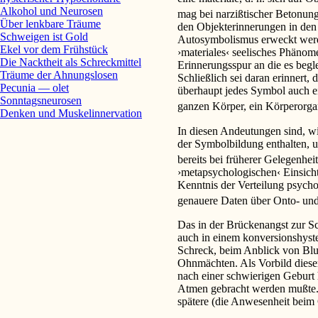
Alkohol und Neurosen
mag bei narzißtischer Betonun
Über lenkbare Träume
den Objekterinnerungen in den
Schweigen ist Gold
Autosymbolismus erweckt werden
Ekel vor dem Frühstück
›materiales‹ seelisches Phänom
Die Nacktheit als Schreckmittel
Erinnerungsspur an die es beg
Träume der Ahnungslosen
Schließlich sei daran erinnert, 
Pecunia — olet
überhaupt jedes Symbol auch ei
Sonntagsneurosen
ganzen Körper, ein Körperorga
Denken und Muskelinnervation
In diesen Andeutungen sind, wi
der Symbolbildung enthalten, u
bereits bei früherer Gelegenhe
›metapsychologischen‹ Einsich
Kenntnis der Verteilung psycho
genauere Daten über Onto- un
Das in der Brückenangst zur Sc
auch in einem konversionshyst
Schreck, beim Anblick von Blut
Ohnmächten. Als Vorbild dieser
nach einer schwierigen Geburt
Atmen gebracht werden mußte. 
spätere (die Anwesenheit beim