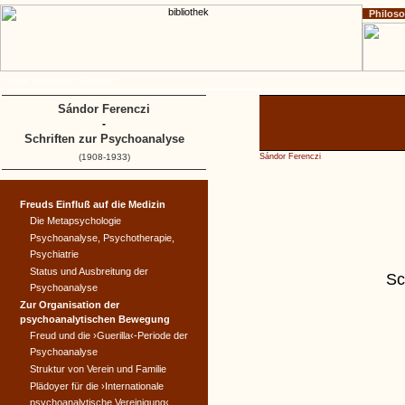
Philos
Home
Impressum
Copyright
Sándor Ferenczi
-
Schriften zur Psychoanalyse
(1908-1933)
Sándor Ferenczi
Freuds Einfluß auf die Medizin
Die Metapsychologie
Psychoanalyse, Psychotherapie,
Psychiatrie
Status und Ausbreitung der
Sc
Psychoanalyse
Zur Organisation der
psychoanalytischen Bewegung
Freud und die ›Guerilla‹-Periode der
Psychoanalyse
Struktur von Verein und Familie
Plädoyer für die ›Internationale
psychoanalytische Vereinigung‹