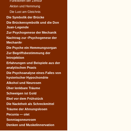
Funktionen der Zensur
Aktion und Hemmung
Die Lust am Gleichnis
Die Symbolik der Brücke
Die Brückensymbolik und die Don
Juan-Legende
Zur Psychogenese der Mechanik
Nachtrag zur ›Psychogenese der
Mechanik‹
Die Psyche ein Hemmungsorgan
Zur Begriffsbestimmung der
Introjektion
Erfahrungen und Beispiele aus der
analytischen Praxis
Die Psychoanalyse eines Falles von
hysterischer Hypochondrie
Alkohol und Neurosen
Über lenkbare Träume
Schweigen ist Gold
Ekel vor dem Frühstück
Die Nacktheit als Schreckmittel
Träume der Ahnungslosen
Pecunia — olet
Sonntagsneurosen
Denken und Muskelinnervation