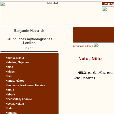
Philos
Home
Impressum
Copyright
A
B
C
D
Benjamin Hederich
-
Gründliches mythologisches
Lexikon
Benjamin Hederich
N
(1770)
Naenia, Nenia
Nelo, Nêlo
Naiades, Najaden
Naias
Naides
NELO
,
us, Gr. Nêlo, ous
,
Nais
Siehe
Danaides
.
Nanus, Nános
Narcissus, Narkissos, Narziss
Naxus
Nebula
Necessitas, Anankê
Nectar, Nektar
Neda
Nedusia