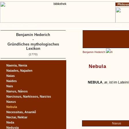
Philos
Home
Impressum
Copyright
A
B
C
D
Benjamin Hederich
-
Gründliches mythologisches
Lexikon
Benjamin Hederich
N
(1770)
Naenia, Nenia
Nebula
Naiades, Najaden
Naias
Naides
NEBULA
,
æ
, ist im Latein
Nais
Nanus, Nános
Narcissus, Narkissos, Narziss
Naxus
Nebula
Necessitas, Anankê
Nectar, Nektar
Neda
Naxus
Nedusia