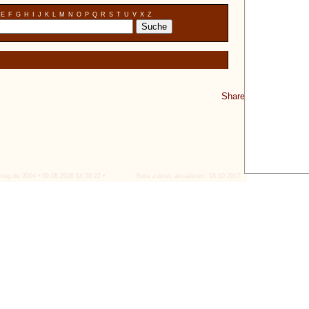
E
F
G
H
I
J
K
L
M
N
O
P
Q
R
S
T
U
V
X
Z
Share
tlog.de 2004 • 09.08.2026 14:58:22 •
Seite zuletzt aktualisiert: 18.10.2007