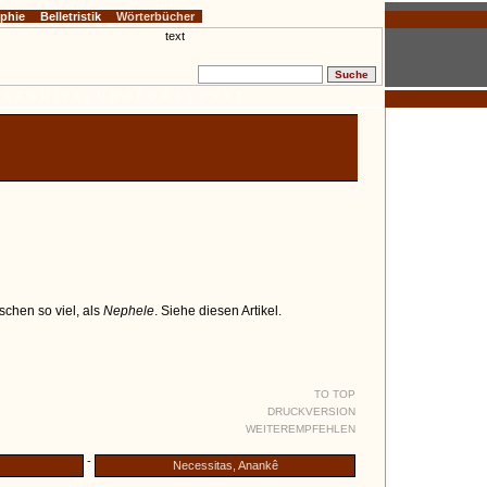
ophie
Belletristik
Wörterbücher
E
F
G
H
I
J
K
L
M
N
O
P
Q
R
S
T
U
V
X
Z
ischen so viel, als
Nephele
. Siehe diesen Artikel.
TO TOP
DRUCKVERSION
WEITEREMPFEHLEN
-
Necessitas, Anankê