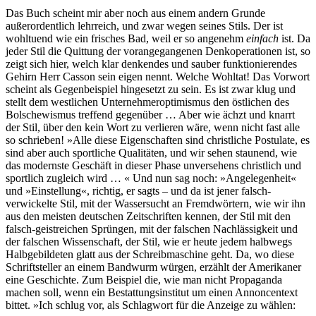
Das Buch scheint mir aber noch aus einem andern Grunde
außerordentlich lehrreich, und zwar wegen seines Stils. Der ist
wohltuend wie ein frisches Bad, weil er so angenehm
einfach
ist. Da
jeder Stil die Quittung der vorangegangenen Denkoperationen ist, so
zeigt sich hier, welch klar denkendes und sauber funktionierendes
Gehirn Herr Casson sein eigen nennt. Welche Wohltat! Das Vorwort
scheint als Gegenbeispiel hingesetzt zu sein. Es ist zwar klug und
stellt dem westlichen Unternehmeroptimismus den östlichen des
Bolschewismus treffend gegenüber … Aber wie ächzt und knarrt
der Stil, über den kein Wort zu verlieren wäre, wenn nicht fast alle
so schrieben! »Alle diese Eigenschaften sind christliche Postulate, es
sind aber auch sportliche Qualitäten, und wir sehen staunend, wie
das modernste Geschäft in dieser Phase unversehens christlich und
sportlich zugleich wird … « Und nun sag noch: »Angelegenheit«
und »Einstellung«, richtig, er sagts – und da ist jener falsch-
verwickelte Stil, mit der Wassersucht an Fremdwörtern, wie wir ihn
aus den meisten deutschen Zeitschriften kennen, der Stil mit den
falsch-geistreichen Sprüngen, mit der falschen Nachlässigkeit und
der falschen Wissenschaft, der Stil, wie er heute jedem halbwegs
Halbgebildeten glatt aus der Schreibmaschine geht. Da, wo diese
Schriftsteller an einem Bandwurm würgen, erzählt der Amerikaner
eine Geschichte. Zum Beispiel die, wie man nicht Propaganda
machen soll, wenn ein Bestattungsinstitut um einen Annoncentext
bittet. »Ich schlug vor, als Schlagwort für die Anzeige zu wählen: