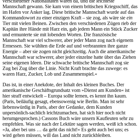
verschiedener Nationalitäten waren da, und die leichteste
Mannschaft gewann. Sie kam von einem britischen Kriegsschiff, das
im Hafen vor Anker lag. Diese britische Mannschaft wurde auf das
Kommandowort zu einer einzigen Kraft – sie zog, als wäre sie
ein
Tier mit vielen Beinen. Zwischen den verschiedenen Zügen rieb der
Kapitän ihre Hände mit Harz ein, gab jedem Mann ein Stück Zucker
und ermunterte sie mit lobenden Worten. Die französische
Mannschaft war viel schwerer, aber jeder Mann zog nach eigenem
Ermessen. Sie wühlten die Erde auf und verbrannten ihre ganze
Energie – aber sie zogen nicht gleichzeitig. Auch die amerikanische
Mannschaft war schwerer, aber jeder einzelne hatte über das Ziehen
seine eigenen Ideen. Die schwache britische Mannschaft zog sie
Zug bei Zug über die Linie. Nicht Kraft brachte das zuwege: es
waren Harz, Zucker, Lob und Zusammenspiel.«
Das ist, in einer Anekdote, der Inhalt des kleinen Buches. Der
amerikanische Geschäftsgrundsatz vom »Dienst am Kunden« ist
hier straff entwickelt – Europa sollte lernen, es kennt ihn kaum.
(Paris, beiläufig gesagt, ebensowenig wie Berlin. Man ist sehr
liebenswürdig in Paris, aber der Gedanke, dem Kunden
unpersönlich-sachlich leichtzumachen, hat sich hier noch nicht
herumgesprochen.) Cassons Buch wäre unsern Kaufleuten sehr zu
empfehlen. Was sie nach der Lektüre sagen werden, weiß ich schon.
»Ja, aber bei uns … da geht das nicht!« Es geht auch bei uns; es
wird gehen müssen, will das Land nicht zurückbleiben.