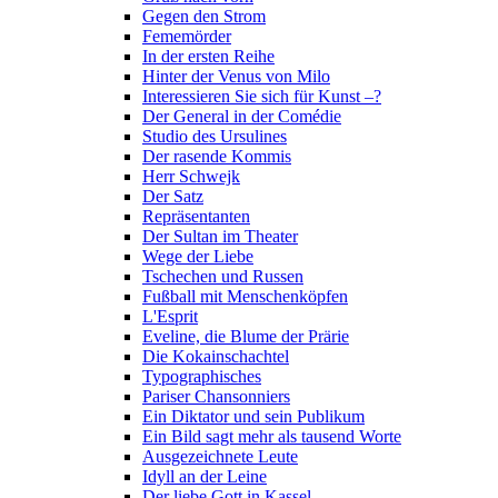
Gegen den Strom
Fememörder
In der ersten Reihe
Hinter der Venus von Milo
Interessieren Sie sich für Kunst –?
Der General in der Comédie
Studio des Ursulines
Der rasende Kommis
Herr Schwejk
Der Satz
Repräsentanten
Der Sultan im Theater
Wege der Liebe
Tschechen und Russen
Fußball mit Menschenköpfen
L'Esprit
Eveline, die Blume der Prärie
Die Kokainschachtel
Typographisches
Pariser Chansonniers
Ein Diktator und sein Publikum
Ein Bild sagt mehr als tausend Worte
Ausgezeichnete Leute
Idyll an der Leine
Der liebe Gott in Kassel