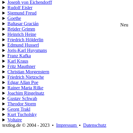
Joseph von Eichendorff
Rudolf Eisler
Sigmund Freud
Goethe
Baltasar Gracián
Neu
Brüder Grimm
Heinrich Heine
Friedrich Hölderlin
Edmund Husserl
Joris-Karl Huysmans
Franz Kafka
Karl Kraus
Fritz Mauthner
Christian Morgenstern
Friedrich Nietzsche
Edgar Allan Poe
Rainer Maria Rilke
Joachim Ringelnatz
Gustav Schwab
Theodor Storm
Georg Trakl
Kurt Tucholsky
Voltaire
textlog.de © 2004 - 2023
•
Impressum
•
Datenschutz