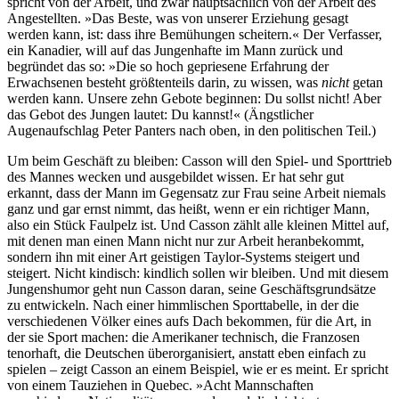
spricht von der Arbeit, und zwar hauptsächlich von der Arbeit des
Angestellten. »Das Beste, was von unserer Erziehung gesagt
werden kann, ist: dass ihre Bemühungen scheitern.« Der Verfasser,
ein Kanadier, will auf das Jungenhafte im Mann zurück und
begründet das so: »Die so hoch gepriesene Erfahrung der
Erwachsenen besteht größtenteils darin, zu wissen, was
nicht
getan
werden kann. Unsere zehn Gebote beginnen: Du sollst nicht! Aber
das Gebot des Jungen lautet: Du kannst!« (Ängstlicher
Augenaufschlag Peter Panters nach oben, in den politischen Teil.)
Um beim Geschäft zu bleiben: Casson will den Spiel- und Sporttrieb
des Mannes wecken und ausgebildet wissen. Er hat sehr gut
erkannt, dass der Mann im Gegensatz zur Frau seine Arbeit niemals
ganz und gar ernst nimmt, das heißt, wenn er ein richtiger Mann,
also ein Stück Faulpelz ist. Und Casson zählt alle kleinen Mittel auf,
mit denen man einen Mann nicht nur zur Arbeit heranbekommt,
sondern ihn mit einer Art geistigen Taylor-Systems steigert und
steigert. Nicht kindisch: kindlich sollen wir bleiben. Und mit diesem
Jungenshumor geht nun Casson daran, seine Geschäftsgrundsätze
zu entwickeln. Nach einer himmlischen Sporttabelle, in der die
verschiedenen Völker eines aufs Dach bekommen, für die Art, in
der sie Sport machen: die Amerikaner technisch, die Franzosen
tenorhaft, die Deutschen überorganisiert, anstatt eben einfach zu
spielen – zeigt Casson an einem Beispiel, wie er es meint. Er spricht
von einem Tauziehen in Quebec. »Acht Mannschaften