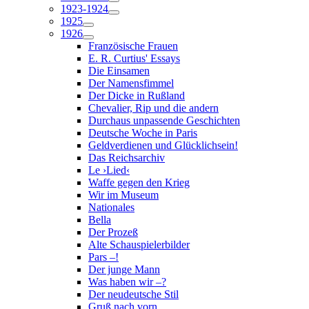
1923-1924
1925
1926
Französische Frauen
E. R. Curtius' Essays
Die Einsamen
Der Namensfimmel
Der Dicke in Rußland
Chevalier, Rip und die andern
Durchaus unpassende Geschichten
Deutsche Woche in Paris
Geldverdienen und Glücklichsein!
Das Reichsarchiv
Le ›Lied‹
Waffe gegen den Krieg
Wir im Museum
Nationales
Bella
Der Prozeß
Alte Schauspielerbilder
Pars –!
Der junge Mann
Was haben wir –?
Der neudeutsche Stil
Gruß nach vorn