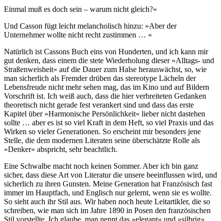
Einmal muß es doch sein – warum nicht gleich?«
Und Casson fügt leicht melancholisch hinzu: »Aber der
Unternehmer wollte nicht recht zustimmen … «
Natürlich ist Cassons Buch eins von Hunderten, und ich kann mir
gut denken, dass einem die stete Wiederholung dieser »Alltags- und
Straßenweisheit« auf die Dauer zum Halse herauswächst, so, wie
man sicherlich als Fremder drüben das stereotype Lächeln der
Lebensfreude nicht mehr sehen mag, das im Kino und auf Bildern
Vorschrift ist. Ich weiß auch, dass die hier verbreiteten Gedanken
theoretisch nicht gerade fest verankert sind und dass das erste
Kapitel über »Harmonische Persönlichkeit« lieber nicht dastehen
sollte … aber es ist so viel Kraft in dem Heft, so viel Praxis und das
Wirken so vieler Generationen. So erscheint mir besonders jene
Stelle, die dem modernen Literaten seine überschätzte Rolle als
»Denker« abspricht, sehr beachtlich.
Eine Schwalbe macht noch keinen Sommer. Aber ich bin ganz
sicher, dass diese Art von Literatur die unsere beeinflussen wird, und
sicherlich zu ihren Gunsten. Meine Generation hat Französisch fast
immer im Hauptfach, und Englisch nur gelernt, wenn sie es wollte.
So sieht auch ihr Stil aus. Wir haben noch heute Leitartikler, die so
schreiben, wie man sich im Jahre 1890 in Posen den französischen
Stil vorstellte. Ich glaube, man nennt das »elegant« und »silbrig«.