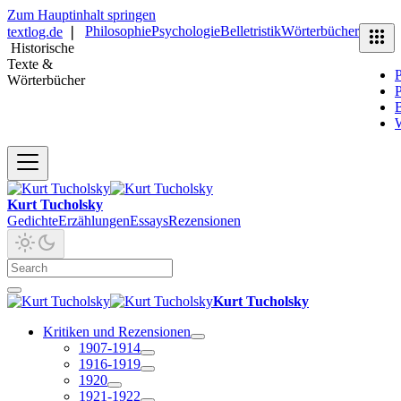
Zum Hauptinhalt springen
Philosophie
Psychologie
Belletristik
Wörterbücher
textlog.de
❘
Historische
Texte &
P
Wörterbücher
P
B
Kurt Tucholsky
Gedichte
Erzählungen
Essays
Rezensionen
Kurt Tucholsky
Kritiken und Rezensionen
1907-1914
1916-1919
1920
1921-1922