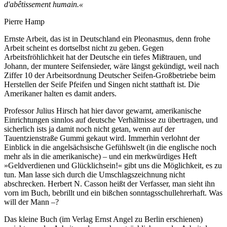
d'abêtissement humain.«
Pierre Hamp
Ernste Arbeit, das ist in Deutschland ein Pleonasmus, denn frohe
Arbeit scheint es dortselbst nicht zu geben. Gegen
Arbeitsfröhlichkeit hat der Deutsche ein tiefes Mißtrauen, und
Johann, der muntere Seifensieder, wäre längst gekündigt, weil nach
Ziffer 10 der Arbeitsordnung Deutscher Seifen-Großbetriebe beim
Herstellen der Seife Pfeifen und Singen nicht statthaft ist. Die
Amerikaner halten es damit anders.
Professor Julius Hirsch hat hier davor gewarnt, amerikanische
Einrichtungen sinnlos auf deutsche Verhältnisse zu übertragen, und
sicherlich ists ja damit noch nicht getan, wenn auf der
Tauentzienstraße Gummi gekaut wird. Immerhin verlohnt der
Einblick in die angelsächsische Gefühlswelt (in die englische noch
mehr als in die amerikanische) – und ein merkwürdiges Heft
»Geldverdienen und Glücklichsein!« gibt uns die Möglichkeit, es zu
tun. Man lasse sich durch die Umschlagszeichnung nicht
abschrecken. Herbert N. Casson heißt der Verfasser, man sieht ihn
vorn im Buch, bebrillt und ein bißchen sonntagsschullehrerhaft. Was
will der Mann –?
Das kleine Buch (im Verlag Ernst Angel zu Berlin erschienen)