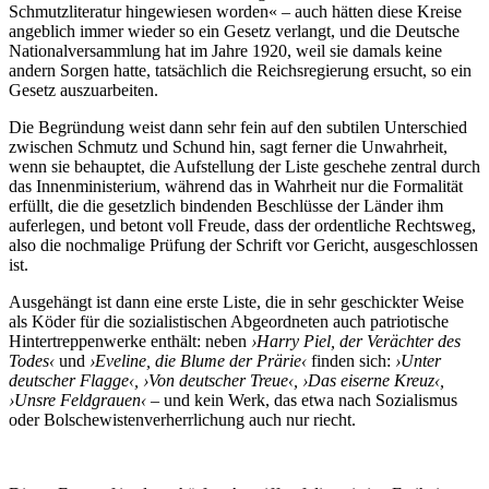
Schmutzliteratur hingewiesen worden« – auch hätten diese Kreise
angeblich immer wieder so ein Gesetz verlangt, und die Deutsche
Nationalversammlung hat im Jahre 1920, weil sie damals keine
andern Sorgen hatte, tatsächlich die Reichsregierung ersucht, so ein
Gesetz auszuarbeiten.
Die Begründung weist dann sehr fein auf den subtilen Unterschied
zwischen Schmutz und Schund hin, sagt ferner die Unwahrheit,
wenn sie behauptet, die Aufstellung der Liste geschehe zentral durch
das Innenministerium, während das in Wahrheit nur die Formalität
erfüllt, die die gesetzlich bindenden Beschlüsse der Länder ihm
auferlegen, und betont voll Freude, dass der ordentliche Rechtsweg,
also die nochmalige Prüfung der Schrift vor Gericht, ausgeschlossen
ist.
Ausgehängt ist dann eine erste Liste, die in sehr geschickter Weise
als Köder für die sozialistischen Abgeordneten auch patriotische
Hintertreppenwerke enthält: neben
›Harry Piel, der Verächter des
Todes‹
und
›Eveline, die Blume der Prärie‹
finden sich:
›Unter
deutscher Flagge‹, ›Von deutscher Treue‹, ›Das eiserne Kreuz‹,
›Unsre Feldgrauen‹ –
und kein Werk, das etwa nach Sozialismus
oder Bolschewistenverherrlichung auch nur riecht.