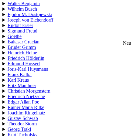
Walter Benjamin
Wilhelm Busch
Fjodor M. Dostojewski
Joseph von Eichendorff
Rudolf Eisler
Sigmund Freud
Goethe
Baltasar Gracián
Neu
Brüder Grimm
Heinrich Heine
Friedrich Hölderlin
Edmund Husserl
Joris-Karl Huysmans
Franz Kafka
Karl Kraus
Fritz Mauthner
Christian Morgenstern
Friedrich Nietzsche
Edgar Allan Poe
Rainer Maria Rilke
Joachim Ringelnatz
Gustav Schwab
Theodor Storm
Georg Trakl
Kurt Tucholsky