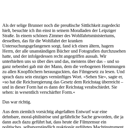
Als der selige Brunner noch die preußische Sittlichkeit zugedeckt
hielt, besuchte ich ihn einst in seinem Moralladen der Leipziger
Straße. In einem schönen Zimmer des Wohlfahrtsministeriums,
desselben, das für die Wohlfahrt der kranken
Untersuchungsgefangenen sorgt, fand ich einen ältern, hagern
Herrn, der alle unanständigen Bücher und Fotografien durchzusehen
hatte, und der infolgedessen recht angegriffen aussah. Wir
unterhielten uns so über dies und das, meistens über das – und so
ganz nebenbei gab mir der Mann, dem die verbogenen Hemmungen
zu allen Knopflöchern herausguckten, das Filmgesetz zu lesen. Und
sprach dazu sein einziges vernünftiges Wort. »Sehen Sie«, sagte er,
»so hat die Reichsregierung das Gesetz dem Reichstag überreicht –
und in dieser Form hat es dann der Reichstag verabschiedet. Sie
sehen: in wesentlich verschärfter Form.«
Das war richtig.
Aus dem ziemlich vorsichtig abgefaßten Entwurf war eine
dehnbare, moral-philiströse und gefährliche Sache geworden, die ja
dann auch dazu geführt hat, dass heute die Filmzensur ein
politisches, selbstverständlich reaktionär geführtes Machtinstrument