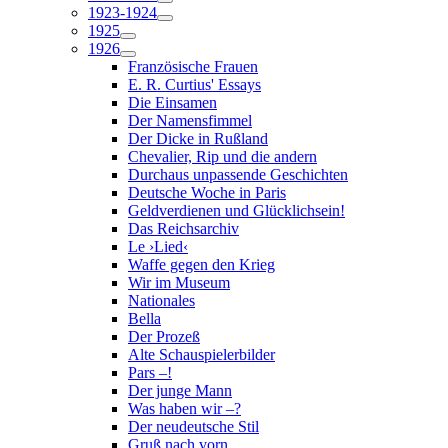
1923-1924
1925
1926
Französische Frauen
E. R. Curtius' Essays
Die Einsamen
Der Namensfimmel
Der Dicke in Rußland
Chevalier, Rip und die andern
Durchaus unpassende Geschichten
Deutsche Woche in Paris
Geldverdienen und Glücklichsein!
Das Reichsarchiv
Le ›Lied‹
Waffe gegen den Krieg
Wir im Museum
Nationales
Bella
Der Prozeß
Alte Schauspielerbilder
Pars –!
Der junge Mann
Was haben wir –?
Der neudeutsche Stil
Gruß nach vorn