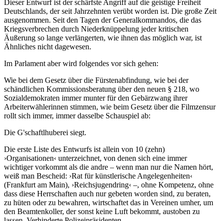
Dieser Entwurf ist der schärfste Angriff auf die geistige Freiheit
Deutschlands, der seit Jahrzehnten verübt worden ist. Die große Zeit
ausgenommen. Seit den Tagen der Generalkommandos, die das
Kriegsverbrechen durch Niederknüppelung jeder kritischen
Äußerung so lange verlängerten, wie ihnen das möglich war, ist
Ähnliches nicht dagewesen.
Im Parlament aber wird folgendes vor sich gehen:
Wie bei dem Gesetz über die Fürstenabfindung, wie bei der
schändlichen Kommissionsberatung über den neuen § 218, wo
Sozialdemokraten immer munter für den Gebärzwang ihrer
Arbeiterwählerinnen stimmen, wie beim Gesetz über die Filmzensur
rollt sich immer, immer dasselbe Schauspiel ab:
Die G'schaftlhuberei siegt.
Die erste Liste des Entwurfs ist allein von 10 (zehn)
›Organisationen‹ unterzeichnet, von denen sich eine immer
wichtiger vorkommt als die andre – wenn man nur die Namen hört,
weiß man Bescheid: ›Rat für künstlerische Angelegenheiten‹
(Frankfurt am Main), ›Reichsjugendring‹ –, ohne Kompetenz, ohne
dass diese Herrschaften auch nur gebeten worden sind, zu beraten,
zu hüten oder zu bewahren, wirtschaftet das in Vereinen umher, um
den Beamtenkoller, der sonst keine Luft bekommt, austoben zu
lassen. Verhinderte Polizeipräsidenten.