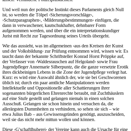
Und weil nun der politische Instinkt dieses Parlaments gleich Null
ist, so werden die Tölpel ›Sicherungsvorschläge‹,
›Schutzparagraphen‹, ›Milderungsbestimmungen‹ einfügen, die
dann in verwaschener, kautschukhafter, dehnbarer Form
aufgenommen werden, und über die ein interpretationskundiger
Jurist mit Recht zur Tagesordnung seines Urteils übergeht.
Wie das aussieht, was im allgemeinen ›aus den Kreisen der Kunst
und der Volksbildung‹ zur Prüfung entnommen wird, wissen wir. Es
taucht dann der bekannte Schriftsteller Konrad Horst Pröppke auf,
der Verfasser von ›Waldesrauschen auf Helgoland‹ sowie Frau
Jugendpfleger Annemarie Silberpuntz, die die ganze versetzte Erotik
ihres dickbeinigen Lebens in die Zone der Jugendpflege verlegt hat.
Kurz: es wird eine Auswahl ähnlich der, wie sie bei Geschworenen
üblich ist; durch ein paar amtliche Manipulationen werden
Intellektuelle und Oppositionelle aller Schattierungen ihrer
sogenannten bürgerlichen Ehrenrechte beraubt, mit Zuchthäuslern
auf eine Stufe gestellt und gelangen niemals in einen solchen
Ausschuß. Gelangen sie schon hinein und versuchen da, die
allerärgsten Dummheiten zu verhindern, so sehen sie sich – wie
etwa Julius Bab – aus Gewissensgründen genötigt, auszuscheiden,
weil sie das nicht mehr mittun wollen und können.
Diese ›G'schaftlhuberei‹ der Vereine kann auch die Ursache für eine