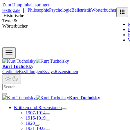
Zum Hauptinhalt springen
Philosophie
Psychologie
Belletristik
Wörterbücher
textlog.de
❘
Historische
Texte &
P
Wörterbücher
P
B
Kurt Tucholsky
Gedichte
Erzählungen
Essays
Rezensionen
Kurt Tucholsky
Kritiken und Rezensionen
1907-1914
1916-1919
1920
1921-1922