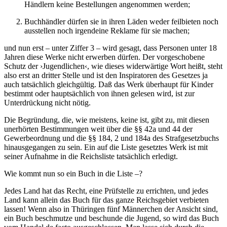
Händlern keine Bestellungen angenommen werden;
Buchhändler dürfen sie in ihren Läden weder feilbieten noch
ausstellen noch irgendeine Reklame für sie machen;
und nun erst – unter Ziffer 3 – wird gesagt, dass Personen unter 18
Jahren diese Werke nicht erwerben dürfen. Der vorgeschobene
Schutz der ›Jugendlichen‹, wie dieses widerwärtige Wort heißt, steht
also erst an dritter Stelle und ist den Inspiratoren des Gesetzes ja
auch tatsächlich gleichgültig. Daß das Werk überhaupt für Kinder
bestimmt oder hauptsächlich von ihnen gelesen wird, ist zur
Unterdrückung nicht nötig.
Die Begründung, die, wie meistens, keine ist, gibt zu, mit diesen
unerhörten Bestimmungen weit über die §§ 42a und 44 der
Gewerbeordnung und die §§ 184, 2 und 184a des Strafgesetzbuchs
hinausgegangen zu sein. Ein auf die Liste gesetztes Werk ist mit
seiner Aufnahme in die Reichsliste tatsächlich erledigt.
Wie kommt nun so ein Buch in die Liste –?
Jedes Land hat das Recht, eine Prüfstelle zu errichten, und jedes
Land kann allein das Buch für das ganze Reichsgebiet verbieten
lassen! Wenn also in Thüringen fünf Männerchen der Ansicht sind,
ein Buch beschmutze und beschunde die Jugend, so wird das Buch