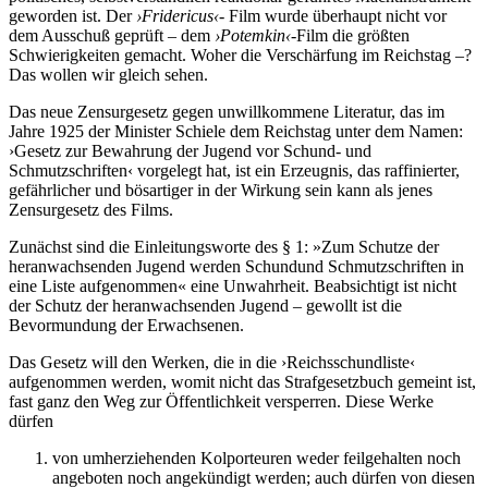
geworden ist. Der
›Fridericus‹-
Film wurde überhaupt nicht vor
dem Ausschuß geprüft – dem
›Potemkin‹-
Film die größten
Schwierigkeiten gemacht. Woher die Verschärfung im Reichstag –?
Das wollen wir gleich sehen.
Das neue Zensurgesetz gegen unwillkommene Literatur, das im
Jahre 1925 der Minister Schiele dem Reichstag unter dem Namen:
›Gesetz zur Bewahrung der Jugend vor Schund- und
Schmutzschriften‹ vorgelegt hat, ist ein Erzeugnis, das raffinierter,
gefährlicher und bösartiger in der Wirkung sein kann als jenes
Zensurgesetz des Films.
Zunächst sind die Einleitungsworte des § 1: »Zum Schutze der
heranwachsenden Jugend werden Schundund Schmutzschriften in
eine Liste aufgenommen« eine Unwahrheit. Beabsichtigt ist nicht
der Schutz der heranwachsenden Jugend – gewollt ist die
Bevormundung der Erwachsenen.
Das Gesetz will den Werken, die in die ›Reichsschundliste‹
aufgenommen werden, womit nicht das Strafgesetzbuch gemeint ist,
fast ganz den Weg zur Öffentlichkeit versperren. Diese Werke
dürfen
von umherziehenden Kolporteuren weder feilgehalten noch
angeboten noch angekündigt werden; auch dürfen von diesen