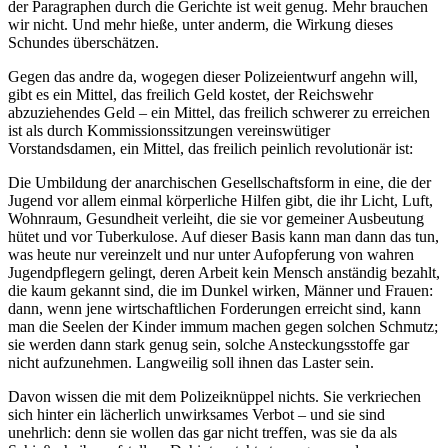
der Paragraphen durch die Gerichte ist weit genug. Mehr brauchen
wir nicht. Und mehr hieße, unter anderm, die Wirkung dieses
Schundes überschätzen.
Gegen das andre da, wogegen dieser Polizeientwurf angehn will,
gibt es ein Mittel, das freilich Geld kostet, der Reichswehr
abzuziehendes Geld – ein Mittel, das freilich schwerer zu erreichen
ist als durch Kommissionssitzungen vereinswütiger
Vorstandsdamen, ein Mittel, das freilich peinlich revolutionär ist:
Die Umbildung der anarchischen Gesellschaftsform in eine, die der
Jugend vor allem einmal körperliche Hilfen gibt, die ihr Licht, Luft,
Wohnraum, Gesundheit verleiht, die sie vor gemeiner Ausbeutung
hütet und vor Tuberkulose. Auf dieser Basis kann man dann das tun,
was heute nur vereinzelt und nur unter Aufopferung von wahren
Jugendpflegern gelingt, deren Arbeit kein Mensch anständig bezahlt,
die kaum gekannt sind, die im Dunkel wirken, Männer und Frauen:
dann, wenn jene wirtschaftlichen Forderungen erreicht sind, kann
man die Seelen der Kinder immum machen gegen solchen Schmutz;
sie werden dann stark genug sein, solche Ansteckungsstoffe gar
nicht aufzunehmen. Langweilig soll ihnen das Laster sein.
Davon wissen die mit dem Polizeiknüppel nichts. Sie verkriechen
sich hinter ein lächerlich unwirksames Verbot – und sie sind
unehrlich: denn sie wollen das gar nicht treffen, was sie da als