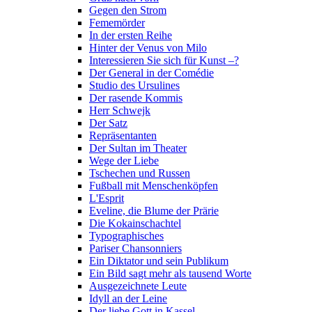
Gegen den Strom
Fememörder
In der ersten Reihe
Hinter der Venus von Milo
Interessieren Sie sich für Kunst –?
Der General in der Comédie
Studio des Ursulines
Der rasende Kommis
Herr Schwejk
Der Satz
Repräsentanten
Der Sultan im Theater
Wege der Liebe
Tschechen und Russen
Fußball mit Menschenköpfen
L'Esprit
Eveline, die Blume der Prärie
Die Kokainschachtel
Typographisches
Pariser Chansonniers
Ein Diktator und sein Publikum
Ein Bild sagt mehr als tausend Worte
Ausgezeichnete Leute
Idyll an der Leine
Der liebe Gott in Kassel