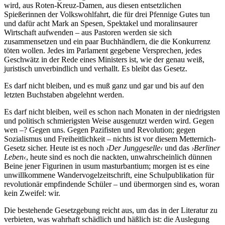
wird, aus Roten-Kreuz-Damen, aus diesen entsetzlichen
Spießerinnen der Volkswohlfahrt, die für drei Pfennige Gutes tun
und dafür acht Mark an Spesen, Spektakel und moralinsaurer
Wirtschaft aufwenden – aus Pastoren werden sie sich
zusammensetzen und ein paar Buchhändlern, die die Konkurrenz
töten wollen. Jedes im Parlament gegebene Versprechen, jedes
Geschwätz in der Rede eines Ministers ist, wie der genau weiß,
juristisch unverbindlich und verhallt. Es bleibt das Gesetz.
Es darf nicht bleiben, und es muß ganz und gar und bis auf den
letzten Buchstaben abgelehnt werden.
Es darf nicht bleiben, weil es schon nach Monaten in der niedrigsten
und politisch schmierigsten Weise ausgenutzt werden wird. Gegen
wen –? Gegen uns. Gegen Pazifisten und Revolution; gegen
Sozialismus und Freiheitlichkeit – nichts ist vor diesem Metternich-
Gesetz sicher. Heute ist es noch
›Der Junggeselle‹
und das
›Berliner
Leben‹
, heute sind es noch die nackten, unwahrscheinlich dünnen
Beine jener Figurinen in usum masturbantium; morgen ist es eine
unwillkommene Wandervogelzeitschrift, eine Schulpublikation für
revolutionär empfindende Schüler – und übermorgen sind es, woran
kein Zweifel: wir.
Die bestehende Gesetzgebung reicht aus, um das in der Literatur zu
verbieten, was wahrhaft schädlich und häßlich ist: die Auslegung