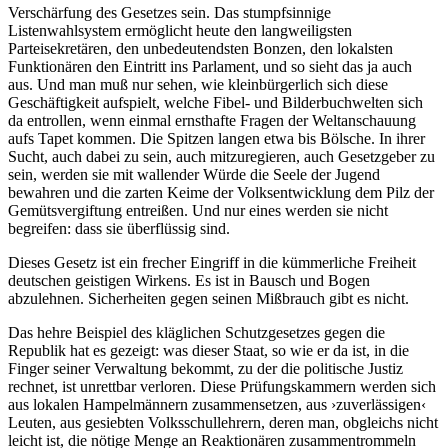
Verschärfung des Gesetzes sein. Das stumpfsinnige
Listenwahlsystem ermöglicht heute den langweiligsten
Parteisekretären, den unbedeutendsten Bonzen, den lokalsten
Funktionären den Eintritt ins Parlament, und so sieht das ja auch
aus. Und man muß nur sehen, wie kleinbürgerlich sich diese
Geschäftigkeit aufspielt, welche Fibel- und Bilderbuchwelten sich
da entrollen, wenn einmal ernsthafte Fragen der Weltanschauung
aufs Tapet kommen. Die Spitzen langen etwa bis Bölsche. In ihrer
Sucht, auch dabei zu sein, auch mitzuregieren, auch Gesetzgeber zu
sein, werden sie mit wallender Würde die Seele der Jugend
bewahren und die zarten Keime der Volksentwicklung dem Pilz der
Gemütsvergiftung entreißen. Und nur eines werden sie nicht
begreifen: dass sie überflüssig sind.
Dieses Gesetz ist ein frecher Eingriff in die kümmerliche Freiheit
deutschen geistigen Wirkens. Es ist in Bausch und Bogen
abzulehnen. Sicherheiten gegen seinen Mißbrauch gibt es nicht.
Das hehre Beispiel des kläglichen Schutzgesetzes gegen die
Republik hat es gezeigt: was dieser Staat, so wie er da ist, in die
Finger seiner Verwaltung bekommt, zu der die politische Justiz
rechnet, ist unrettbar verloren. Diese Prüfungskammern werden sich
aus lokalen Hampelmännern zusammensetzen, aus ›zuverlässigen‹
Leuten, aus gesiebten Volksschullehrern, deren man, obgleichs nicht
leicht ist, die nötige Menge an Reaktionären zusammentrommeln