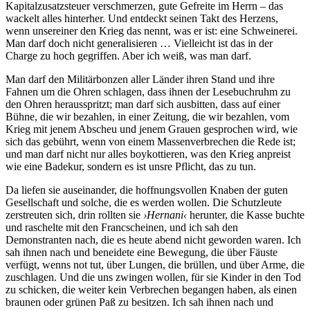
Kapitalzusatzsteuer verschmerzen, gute Gefreite im Herrn – das
wackelt alles hinterher. Und entdeckt seinen Takt des Herzens,
wenn unsereiner den Krieg das nennt, was er ist: eine Schweinerei.
Man darf doch nicht generalisieren … Vielleicht ist das in der
Charge zu hoch gegriffen. Aber ich weiß, was man darf.
Man darf den Militärbonzen aller Länder ihren Stand und ihre
Fahnen um die Ohren schlagen, dass ihnen der Lesebuchruhm zu
den Ohren herausspritzt; man darf sich ausbitten, dass auf einer
Bühne, die wir bezahlen, in einer Zeitung, die wir bezahlen, vom
Krieg mit jenem Abscheu und jenem Grauen gesprochen wird, wie
sich das gebührt, wenn von einem Massenverbrechen die Rede ist;
und man darf nicht nur alles boykottieren, was den Krieg anpreist
wie eine Badekur, sondern es ist unsre Pflicht, das zu tun.
Da liefen sie auseinander, die hoffnungsvollen Knaben der guten
Gesellschaft und solche, die es werden wollen. Die Schutzleute
zerstreuten sich, drin rollten sie
›Hernani‹
herunter, die Kasse buchte
und raschelte mit den Francscheinen, und ich sah den
Demonstranten nach, die es heute abend nicht geworden waren. Ich
sah ihnen nach und beneidete eine Bewegung, die über Fäuste
verfügt, wenns not tut, über Lungen, die brüllen, und über Arme, die
zuschlagen. Und die uns zwingen wollen, für sie Kinder in den Tod
zu schicken, die weiter kein Verbrechen begangen haben, als einen
braunen oder grünen Paß zu besitzen. Ich sah ihnen nach und