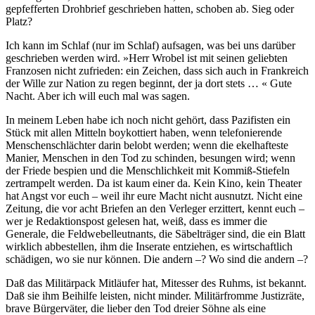
gepfefferten Drohbrief geschrieben hatten, schoben ab. Sieg oder
Platz?
Ich kann im Schlaf (nur im Schlaf) aufsagen, was bei uns darüber
geschrieben werden wird. »Herr Wrobel ist mit seinen geliebten
Franzosen nicht zufrieden: ein Zeichen, dass sich auch in Frankreich
der Wille zur Nation zu regen beginnt, der ja dort stets … « Gute
Nacht. Aber ich will euch mal was sagen.
In meinem Leben habe ich noch nicht gehört, dass Pazifisten ein
Stück mit allen Mitteln boykottiert haben, wenn telefonierende
Menschenschlächter darin belobt werden; wenn die ekelhafteste
Manier, Menschen in den Tod zu schinden, besungen wird; wenn
der Friede bespien und die Menschlichkeit mit Kommiß-Stiefeln
zertrampelt werden. Da ist kaum einer da. Kein Kino, kein Theater
hat Angst vor euch – weil ihr eure Macht nicht ausnutzt. Nicht eine
Zeitung, die vor acht Briefen an den Verleger erzittert, kennt euch –
wer je Redaktionspost gelesen hat, weiß, dass es immer die
Generale, die Feldwebelleutnants, die Säbelträger sind, die ein Blatt
wirklich abbestellen, ihm die Inserate entziehen, es wirtschaftlich
schädigen, wo sie nur können. Die andern –? Wo sind die andern –?
Daß das Militärpack Mitläufer hat, Mitesser des Ruhms, ist bekannt.
Daß sie ihm Beihilfe leisten, nicht minder. Militärfromme Justizräte,
brave Bürgerväter, die lieber den Tod dreier Söhne als eine