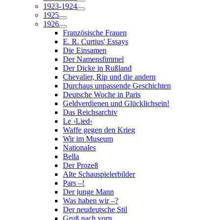
1923-1924
1925
1926
Französische Frauen
E. R. Curtius' Essays
Die Einsamen
Der Namensfimmel
Der Dicke in Rußland
Chevalier, Rip und die andern
Durchaus unpassende Geschichten
Deutsche Woche in Paris
Geldverdienen und Glücklichsein!
Das Reichsarchiv
Le ›Lied‹
Waffe gegen den Krieg
Wir im Museum
Nationales
Bella
Der Prozeß
Alte Schauspielerbilder
Pars –!
Der junge Mann
Was haben wir –?
Der neudeutsche Stil
Gruß nach vorn