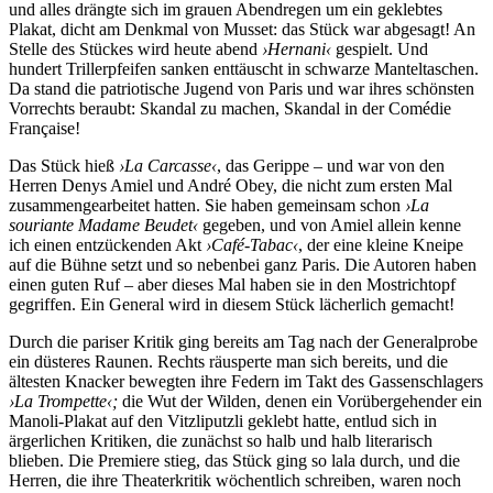
und alles drängte sich im grauen Abendregen um ein geklebtes
Plakat, dicht am Denkmal von Musset: das Stück war abgesagt! An
Stelle des Stückes wird heute abend
›Hernani‹
gespielt. Und
hundert Trillerpfeifen sanken enttäuscht in schwarze Manteltaschen.
Da stand die patriotische Jugend von Paris und war ihres schönsten
Vorrechts beraubt: Skandal zu machen, Skandal in der Comédie
Française!
Das Stück hieß
›La Carcasse‹
, das Gerippe – und war von den
Herren Denys Amiel und André Obey, die nicht zum ersten Mal
zusammengearbeitet hatten. Sie haben gemeinsam schon
›La
souriante Madame Beudet‹
gegeben, und von Amiel allein kenne
ich einen entzückenden Akt
›Café-Tabac‹
, der eine kleine Kneipe
auf die Bühne setzt und so nebenbei ganz Paris. Die Autoren haben
einen guten Ruf – aber dieses Mal haben sie in den Mostrichtopf
gegriffen. Ein General wird in diesem Stück lächerlich gemacht!
Durch die pariser Kritik ging bereits am Tag nach der Generalprobe
ein düsteres Raunen. Rechts räusperte man sich bereits, und die
ältesten Knacker bewegten ihre Federn im Takt des Gassenschlagers
›La Trompette‹;
die Wut der Wilden, denen ein Vorübergehender ein
Manoli-Plakat auf den Vitzliputzli geklebt hatte, entlud sich in
ärgerlichen Kritiken, die zunächst so halb und halb literarisch
blieben. Die Premiere stieg, das Stück ging so lala durch, und die
Herren, die ihre Theaterkritik wöchentlich schreiben, waren noch