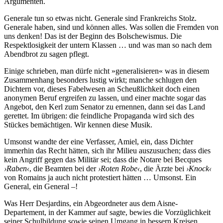
Argumenten.
Generale tun so etwas nicht. Generale sind Frankreichs Stolz.
Generale haben, sind und können alles. Was sollen die Fremden von
uns denken! Das ist der Beginn des Bolschewismus. Die
Respektlosigkeit der untern Klassen … und was man so nach dem
Abendbrot zu sagen pflegt.
Einige schrieben, man dürfe nicht »generalisieren« was in diesem
Zusammenhang besonders lustig wirkt; manche schlugen den
Dichtern vor, dieses Fabelwesen an Scheußlichkeit doch einen
anonymen Beruf ergreifen zu lassen, und einer machte sogar das
Angebot, den Kerl zum Senator zu ernennen, dann sei das Land
gerettet. Im übrigen: die feindliche Propaganda wird sich des
Stückes bemächtigen. Wir kennen diese Musik.
Umsonst wandte der eine Verfasser, Amiel, ein, dass Dichter
immerhin das Recht hätten, sich ihr Milieu auszusuchen; dass dies
kein Angriff gegen das Militär sei; dass die Notare bei Becques
›Raben‹
, die Beamten bei der
›Roten Robe‹
, die Ärzte bei
›Knock‹
von Romains ja auch nicht protestiert hätten … Umsonst. Ein
General, ein General –!
Was Herr Desjardins, ein Abgeordneter aus dem Aisne-
Departement, in der Kammer auf sagte, bewies die Vorzüglichkeit
seiner Schulbildung sowie seinen Umgang in bessern Kreisen.