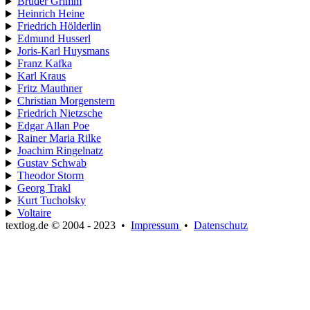
Brüder Grimm
Heinrich Heine
Friedrich Hölderlin
Edmund Husserl
Joris-Karl Huysmans
Franz Kafka
Karl Kraus
Fritz Mauthner
Christian Morgenstern
Friedrich Nietzsche
Edgar Allan Poe
Rainer Maria Rilke
Joachim Ringelnatz
Gustav Schwab
Theodor Storm
Georg Trakl
Kurt Tucholsky
Voltaire
textlog.de © 2004 - 2023
•
Impressum
•
Datenschutz