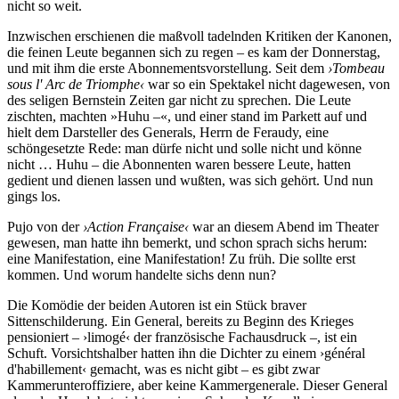
nicht so weit.
Inzwischen erschienen die maßvoll tadelnden Kritiken der Kanonen,
die feinen Leute begannen sich zu regen – es kam der Donnerstag,
und mit ihm die erste Abonnementsvorstellung. Seit dem
›Tombeau
sous l' Arc de Triomphe‹
war so ein Spektakel nicht dagewesen, von
des seligen Bernstein Zeiten gar nicht zu sprechen. Die Leute
zischten, machten »Huhu –«, und einer stand im Parkett auf und
hielt dem Darsteller des Generals, Herrn de Feraudy, eine
schöngesetzte Rede: man dürfe nicht und solle nicht und könne
nicht … Huhu – die Abonnenten waren bessere Leute, hatten
gedient und dienen lassen und wußten, was sich gehört. Und nun
gings los.
Pujo von der
›Action Française‹
war an diesem Abend im Theater
gewesen, man hatte ihn bemerkt, und schon sprach sichs herum:
eine Manifestation, eine Manifestation! Zu früh. Die sollte erst
kommen. Und worum handelte sichs denn nun?
Die Komödie der beiden Autoren ist ein Stück braver
Sittenschilderung. Ein General, bereits zu Beginn des Krieges
pensioniert – ›limogé‹ der französische Fachausdruck –, ist ein
Schuft. Vorsichtshalber hatten ihn die Dichter zu einem ›général
d'habillement‹ gemacht, was es nicht gibt – es gibt zwar
Kammerunteroffiziere, aber keine Kammergenerale. Dieser General