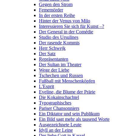
Gegen den Strom
Fememörder
In der ersten Reihe
Hinter der Venus von Milo
Interessieren Sie sich für Kunst –?
Der General in der Comédie
Studio des Ursulines
Der rasende Kommis
Herr Schwejk
Der Satz
Repräsentanten
Der Sultan im Theater
Wege der Liebe
Tschechen und Russen
Fußball mit Menschenköpfen
L'Esprit
Eveline, die Blume der Prärie
Die Kokainschachtel
Typographisches
Pariser Chansonniers
Ein Diktator und sein Publikum
Ein Bild sagt mehr als tausend Worte
Ausgezeichnete Leute
Idyll an der Leine
Der liebe Gott in Kassel