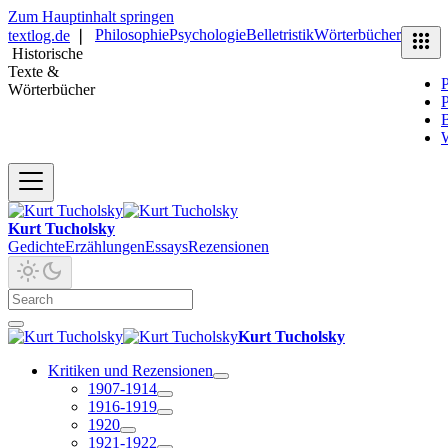
Zum Hauptinhalt springen
Philosophie
Psychologie
Belletristik
Wörterbücher
textlog.de
❘
Historische
Texte &
P
Wörterbücher
P
B
Kurt Tucholsky
Gedichte
Erzählungen
Essays
Rezensionen
Kurt Tucholsky
Kritiken und Rezensionen
1907-1914
1916-1919
1920
1921-1922