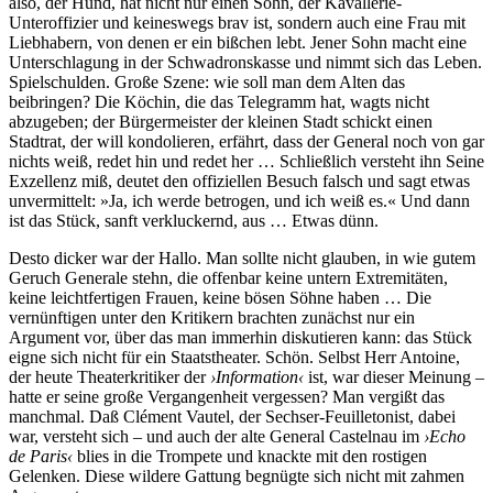
also, der Hund, hat nicht nur einen Sohn, der Kavallerie-
Unteroffizier und keineswegs brav ist, sondern auch eine Frau mit
Liebhabern, von denen er ein bißchen lebt. Jener Sohn macht eine
Unterschlagung in der Schwadronskasse und nimmt sich das Leben.
Spielschulden. Große Szene: wie soll man dem Alten das
beibringen? Die Köchin, die das Telegramm hat, wagts nicht
abzugeben; der Bürgermeister der kleinen Stadt schickt einen
Stadtrat, der will kondolieren, erfährt, dass der General noch von gar
nichts weiß, redet hin und redet her … Schließlich versteht ihn Seine
Exzellenz miß, deutet den offiziellen Besuch falsch und sagt etwas
unvermittelt: »Ja, ich werde betrogen, und ich weiß es.« Und dann
ist das Stück, sanft verkluckernd, aus … Etwas dünn.
Desto dicker war der Hallo. Man sollte nicht glauben, in wie gutem
Geruch Generale stehn, die offenbar keine untern Extremitäten,
keine leichtfertigen Frauen, keine bösen Söhne haben … Die
vernünftigen unter den Kritikern brachten zunächst nur ein
Argument vor, über das man immerhin diskutieren kann: das Stück
eigne sich nicht für ein Staatstheater. Schön. Selbst Herr Antoine,
der heute Theaterkritiker der
›Information‹
ist, war dieser Meinung –
hatte er seine große Vergangenheit vergessen? Man vergißt das
manchmal. Daß Clément Vautel, der Sechser-Feuilletonist, dabei
war, versteht sich – und auch der alte General Castelnau im
›Echo
de Paris‹
blies in die Trompete und knackte mit den rostigen
Gelenken. Diese wildere Gattung begnügte sich nicht mit zahmen