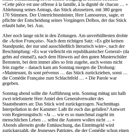
»Cette pièce est une offense à la famille, à la dignité de chacun … «
Ablehnung seines Antrags, das Stück abzusetzen, mit 380 gegen
170 Stimmen. Der Unterrichtsminister, Herr Lamoureux, sagte, er
pflichte der Entscheidung seines Vorgängers Delbos, der das Stück
erlaubt habe, bei. Aus.
Aber noch lange nicht in den Zeitungen. Am unverhülltesten drohte
die
›Action Française‹.
Nach dem richtigen Satz: »Es gibt keinen
Standpunkt, der nur und ausschließlich literarisch wäre«, nach der
Beschimpfung: »Es war vielleicht ein republikanischer General« (da
gehts auf einmal!), nach dem Hinweis auf den guten Musterschüler
Bernstein, bei dem immer alles so fein zugehe, auch wenns nicht
fein zugehe – danach kam am Sonntag morgen die Drohung:
»Maintenant, ils sont prévenus … das Stück zurückziehen, sonst …
die Comédie Française zum Schlachtfeld … « Die Parole war
gegeben.
Sonntag abend sollte die Aufführung sein. Sonntag mittag um halb
zwei telefonierte Herr Amiel den Generalverwalter des
Staatstheaters an: Das Stück wird zurückgezogen. Nachmittags
Interpellation in der Kammer: Laßt ihr euch das gefallen? Antwort
vom Regierungstisch: »Ja … wie es so manchmal zugeht im
menschlichen Leben … selbst die Autoren wollen nicht … «
Abends allerseits große Enttäuschung, das Eintrittsgeld wird
zurückgezahlt, die Jeunesses Patriotes, die der Comédie schon einen