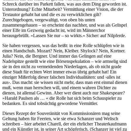
Schreck darüber ins Parkett fallen, was aus dem Ding geworden ist.
Unterordnung? Echte Mitarbeit? Vermittlung einer Vision, die der
Textautor gehabt hat und die es zu verwirklichen gilt?
Zurechtgebogen, vergewaltigt, von oben bis unten
zusammengehauen – so erscheint das nachher, und was als Gelispel
einer Elfe im Gezweig gedacht ist, wird im Männerchor
herausgebrüllt. »Lassen Sie nur – so wirkts.« Sicher: auf Nilpferde.
Sie haben vergessen, was das heißt: in eine Rolle schlüpfen wie in
einen Handschuh. Mozart? Nein, Kleiber. Shylock? Nein, Kortner.
Julia? Nein, die Bergner. Und immer das Gelingen auf eine
Nadelspitze gestellt wie eine Börsenspekulation – wie armselig sind
sie in den nicht zu vermeidenden Niederlagen, als ob nicht grade
diese Stadt für echten Wert immer etwas übrig gehabt hat! Ein
einziger Mißerfolg dieser falschen Individualitäten: und ›alles ist
aus‹. Das macht: sie wissen nicht mehr, dass man erst einmal dienen
muß, wenn man herrschen will, und einem wahren Dichter zu
dienen, ist allemal Gewinn. Aber wer dient auch nur Shakespeare?
»Harald Paulsen als … « die Rolle hat sich beim Schauspieler zu
bedanken. Es sind tobsüchtig gewordene Vermittler.
Dieses Rezept der Souveränität von Kommissionären mag seine
Geltung haben für Feerien, wie sie etwa Schanzer und Welisch
schreiben – hier arbeitet Charell, der ein ehrlicher Theaterkaufmann
und ein Künstler ist, in seiner Art schöpferisch. (Schanzer ist viel zu