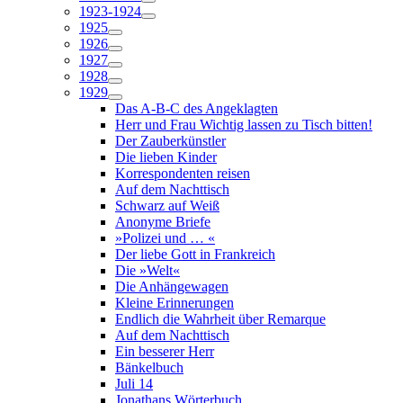
1923-1924
1925
1926
1927
1928
1929
Das A-B-C des Angeklagten
Herr und Frau Wichtig lassen zu Tisch bitten!
Der Zauberkünstler
Die lieben Kinder
Korrespondenten reisen
Auf dem Nachttisch
Schwarz auf Weiß
Anonyme Briefe
»Polizei und … «
Der liebe Gott in Frankreich
Die »Welt«
Die Anhängewagen
Kleine Erinnerungen
Endlich die Wahrheit über Remarque
Auf dem Nachttisch
Ein besserer Herr
Bänkelbuch
Juli 14
Jonathans Wörterbuch