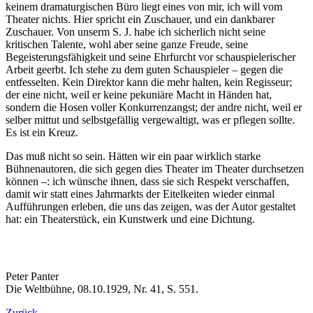
keinem dramaturgischen Büro liegt eines von mir, ich will vom
Theater nichts. Hier spricht ein Zuschauer, und ein dankbarer
Zuschauer. Von unserm S. J. habe ich sicherlich nicht seine
kritischen Talente, wohl aber seine ganze Freude, seine
Begeisterungsfähigkeit und seine Ehrfurcht vor schauspielerischer
Arbeit geerbt. Ich stehe zu dem guten Schauspieler – gegen die
entfesselten. Kein Direktor kann die mehr halten, kein Regisseur;
der eine nicht, weil er keine pekuniäre Macht in Händen hat,
sondern die Hosen voller Konkurrenzangst; der andre nicht, weil er
selber mittut und selbstgefällig vergewaltigt, was er pflegen sollte.
Es ist ein Kreuz.
Das muß nicht so sein. Hätten wir ein paar wirklich starke
Bühnenautoren, die sich gegen dies Theater im Theater durchsetzen
können –: ich wünsche ihnen, dass sie sich Respekt verschaffen,
damit wir statt eines Jahrmarkts der Eitelkeiten wieder einmal
Aufführungen erleben, die uns das zeigen, was der Autor gestaltet
hat: ein Theaterstück, ein Kunstwerk und eine Dichtung.
Peter Panter
Die Weltbühne, 08.10.1929, Nr. 41, S. 551.
Zurück