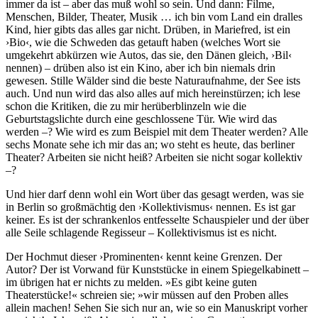
immer da ist – aber das muß wohl so sein. Und dann: Filme,
Menschen, Bilder, Theater, Musik … ich bin vom Land ein dralles
Kind, hier gibts das alles gar nicht. Drüben, in Mariefred, ist ein
›Bio‹, wie die Schweden das getauft haben (welches Wort sie
umgekehrt abkürzen wie Autos, das sie, den Dänen gleich, ›Bil‹
nennen) – drüben also ist ein Kino, aber ich bin niemals drin
gewesen. Stille Wälder sind die beste Naturaufnahme, der See ists
auch. Und nun wird das also alles auf mich hereinstürzen; ich lese
schon die Kritiken, die zu mir herüberblinzeln wie die
Geburtstagslichte durch eine geschlossene Tür. Wie wird das
werden –? Wie wird es zum Beispiel mit dem Theater werden? Alle
sechs Monate sehe ich mir das an; wo steht es heute, das berliner
Theater? Arbeiten sie nicht heiß? Arbeiten sie nicht sogar kollektiv
–?
Und hier darf denn wohl ein Wort über das gesagt werden, was sie
in Berlin so großmächtig den ›Kollektivismus‹ nennen. Es ist gar
keiner. Es ist der schrankenlos entfesselte Schauspieler und der über
alle Seile schlagende Regisseur – Kollektivismus ist es nicht.
Der Hochmut dieser ›Prominenten‹ kennt keine Grenzen. Der
Autor? Der ist Vorwand für Kunststücke in einem Spiegelkabinett –
im übrigen hat er nichts zu melden. »Es gibt keine guten
Theaterstücke!« schreien sie; »wir müssen auf den Proben alles
allein machen! Sehen Sie sich nur an, wie so ein Manuskript vorher