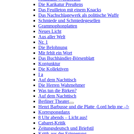
Die Karikatur Preußens
Das Feuilleton mit einem Knacks
Das Nachschlagewerk als politische Waffe
Schmiede und Schmiedegesellen
Grammophonplatten
Neues Licht
Aus aller Welt
Nr. 1
Die Belohnung
Mir fehlt ein Wort
Das Buchhändler-Börsenblatt
Konjunktur
Die Kollektiven
I a
Auf dem Nachttisch
Die Herren Wahrnehmer
Was tun die Birken?
Auf dem Nachttisch
Berliner Theater
Henri Barbusse und die Platte ›Lord help me –!‹
Korrespongdanx
8 Uhr abends – Licht aus!
Cabaret-Kritik
Zeitungsdeutsch und Briefstil
Kritik aus der Erinnerung