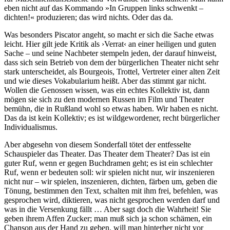
eben nicht auf das Kommando »In Gruppen links schwenkt –
dichten!« produzieren; das wird nichts. Oder das da.
Was besonders Piscator angeht, so macht er sich die Sache etwas
leicht. Hier gilt jede Kritik als ›Verrat‹ an einer heiligen und guten
Sache – und seine Nachbeter stempeln jeden, der darauf hinweist,
dass sich sein Betrieb von dem der bürgerlichen Theater nicht sehr
stark unterscheidet, als Bourgeois, Trottel, Vertreter einer alten Zeit
und wie dieses Vokabularium heißt. Aber das stimmt gar nicht.
Wollen die Genossen wissen, was ein echtes Kollektiv ist, dann
mögen sie sich zu den modernen Russen im Film und Theater
bemühn, die in Rußland wohl so etwas haben. Wir haben es nicht.
Das da ist kein Kollektiv; es ist wildgewordener, recht bürgerlicher
Individualismus.
Aber abgesehn von diesem Sonderfall tötet der entfesselte
Schauspieler das Theater. Das Theater dem Theater? Das ist ein
guter Ruf, wenn er gegen Buchdramen geht; es ist ein schlechter
Ruf, wenn er bedeuten soll: wir spielen nicht nur, wir inszenieren
nicht nur – wir spielen, inszenieren, dichten, färben um, geben die
Tönung, bestimmen den Text, schalten mit ihm frei, befehlen, was
gesprochen wird, diktieren, was nicht gesprochen werden darf und
was in die Versenkung fällt … Aber sagt doch die Wahrheit! Sie
geben ihrem Affen Zucker; man muß sich ja schon schämen, ein
Chanson aus der Hand zu geben, will man hinterher nicht vor