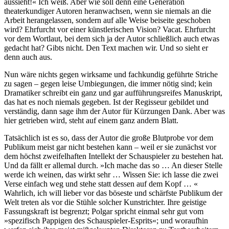
aussieht!« Ich weiß. Aber wie soll denn eine Generation
theaterkundiger Autoren heranwachsen, wenn sie niemals an die
Arbeit herangelassen, sondern auf alle Weise beiseite geschoben
wird? Ehrfurcht vor einer künstlerischen Vision? Vacat. Ehrfurcht
vor dem Wortlaut, bei dem sich ja der Autor schließlich auch etwas
gedacht hat? Gibts nicht. Den Text machen wir. Und so sieht er
denn auch aus.
Nun wäre nichts gegen wirksame und fachkundig geführte Striche
zu sagen – gegen leise Umbiegungen, die immer nötig sind; kein
Dramatiker schreibt ein ganz und gar aufführungsreifes Manuskript,
das hat es noch niemals gegeben. Ist der Regisseur gebildet und
verständig, dann sage ihm der Autor für Kürzungen Dank. Aber was
hier getrieben wird, steht auf einem ganz andern Blatt.
Tatsächlich ist es so, dass der Autor die große Blutprobe vor dem
Publikum meist gar nicht bestehen kann – weil er sie zunächst vor
dem höchst zweifelhaften Intellekt der Schauspieler zu bestehen hat.
Und da fällt er allemal durch. »Ich mache das so … An dieser Stelle
werde ich weinen, das wirkt sehr … Wissen Sie: ich lasse die zwei
Verse einfach weg und stehe statt dessen auf dem Kopf … «
Wahrlich, ich will lieber vor das böseste und schärfste Publikum der
Welt treten als vor die Stühle solcher Kunstrichter. Ihre geistige
Fassungskraft ist begrenzt; Polgar spricht einmal sehr gut vom
»spezifisch Pappigen des Schauspieler-Esprits«; und woraufhin