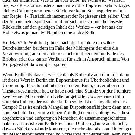
Sie, was Piscator nächstens machen wird?« fragte ein sehr witziges
kleines Cabaret; »ein neues Stück; gar keine Schauspieler mehr –
nur Regie –!« Tatsächlich inszeniert der Regisseur sich selber. Und
der Schauspieler spielt sich und für sich, meist ohne die leiseste
Rücksicht auf den geistigen Inhalt des Werkes – »er hat aus der
Rolle etwas gemacht«. Nämlich eine andre Rolle.
Kollektiv? In Wahrheit gibt es nach der Premiere ein wildes
Durcheinander, bei dem im Falle des Mißlingens der eine die
Verantwortung auf den andern schiebt und bei dem im Falle des
Erfolgs jeder das ganze Verdienst für sich in Anspruch nimmt. Von
Korpsgeist ist da wenig zu spüren.
Wenn Kollektiv das ist, was sie da als Kollektiv ausschrein –: dann
ist dieses Wort in Berlin ein Euphemismus für Überheblichkeit und
Unordnung. Piscator rühmt sich in einem Buch, das er über sein
Theater geschrieben hat, er habe noch eine Stunde vor der Premiere
zwei seiner Mitarbeiter im Keller angetroffen, wo sie einen Film
zurechtschnitten, der nachher laufen sollte. Ist das amerikanisches
Tempo? Das ist einfach Mangel an Dispositionsfähigkeit; denn man
kann sich denken, von welchen Zufälligkeiten es abhing, was diese
abgehetzten und aufgeregten Menschen da zusammengeschnitten
haben … Das ist kein Kollektivismus. Und ich glaube auch nicht,
dass so Stücke zustande kommen, die mehr sind als vage Unterlagen
für Maschinenkunststücke und Vorwände für Starlaunen. Man kann