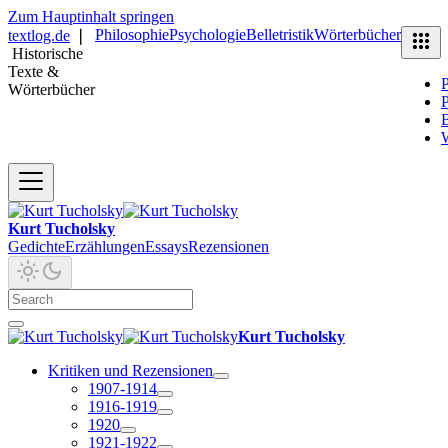
Zum Hauptinhalt springen
Philosophie
Psychologie
Belletristik
Wörterbücher
textlog.de
❘
Historische
Texte &
P
Wörterbücher
P
B
Kurt Tucholsky
Gedichte
Erzählungen
Essays
Rezensionen
Kurt Tucholsky
Kritiken und Rezensionen
1907-1914
1916-1919
1920
1921-1922