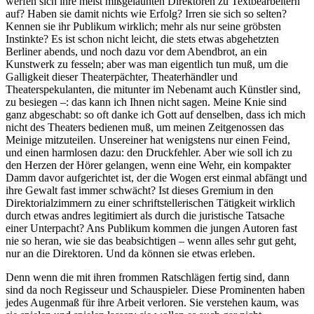
werfen sich ihre meist mißgelaunten Direktoren zu Textbearbeitern
auf? Haben sie damit nichts wie Erfolg? Irren sie sich so selten?
Kennen sie ihr Publikum wirklich; mehr als nur seine gröbsten
Instinkte? Es ist schon nicht leicht, die stets etwas abgehetzten
Berliner abends, und noch dazu vor dem Abendbrot, an ein
Kunstwerk zu fesseln; aber was man eigentlich tun muß, um die
Galligkeit dieser Theaterpächter, Theaterhändler und
Theaterspekulanten, die mitunter im Nebenamt auch Künstler sind,
zu besiegen –: das kann ich Ihnen nicht sagen. Meine Knie sind
ganz abgeschabt: so oft danke ich Gott auf denselben, dass ich mich
nicht des Theaters bedienen muß, um meinen Zeitgenossen das
Meinige mitzuteilen. Unsereiner hat wenigstens nur einen Feind,
und einen harmlosen dazu: den Druckfehler. Aber wie soll ich zu
den Herzen der Hörer gelangen, wenn eine Wehr, ein kompakter
Damm davor aufgerichtet ist, der die Wogen erst einmal abfängt und
ihre Gewalt fast immer schwächt? Ist dieses Gremium in den
Direktorialzimmern zu einer schriftstellerischen Tätigkeit wirklich
durch etwas andres legitimiert als durch die juristische Tatsache
einer Unterpacht? Ans Publikum kommen die jungen Autoren fast
nie so heran, wie sie das beabsichtigen – wenn alles sehr gut geht,
nur an die Direktoren. Und da können sie etwas erleben.
Denn wenn die mit ihren frommen Ratschlägen fertig sind, dann
sind da noch Regisseur und Schauspieler. Diese Prominenten haben
jedes Augenmaß für ihre Arbeit verloren. Sie verstehen kaum, was