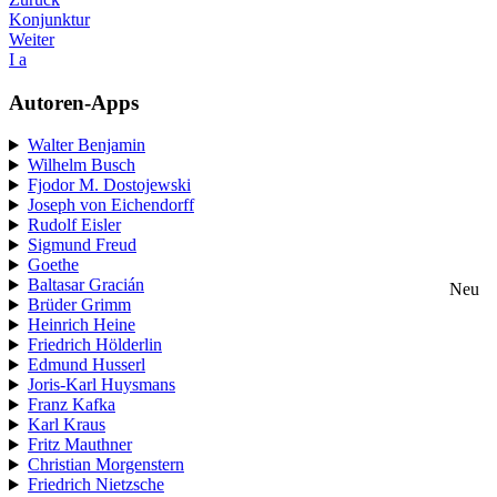
Konjunktur
Weiter
I a
Autoren-Apps
Walter Benjamin
Wilhelm Busch
Fjodor M. Dostojewski
Joseph von Eichendorff
Rudolf Eisler
Sigmund Freud
Goethe
Baltasar Gracián
Neu
Brüder Grimm
Heinrich Heine
Friedrich Hölderlin
Edmund Husserl
Joris-Karl Huysmans
Franz Kafka
Karl Kraus
Fritz Mauthner
Christian Morgenstern
Friedrich Nietzsche