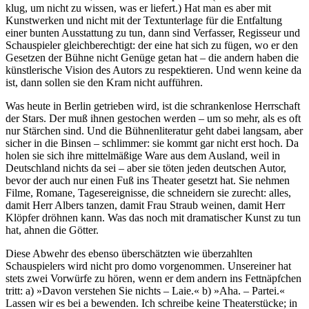
klug, um nicht zu wissen, was er liefert.) Hat man es aber mit
Kunstwerken und nicht mit der Textunterlage für die Entfaltung
einer bunten Ausstattung zu tun, dann sind Verfasser, Regisseur und
Schauspieler gleichberechtigt: der eine hat sich zu fügen, wo er den
Gesetzen der Bühne nicht Genüge getan hat – die andern haben die
künstlerische Vision des Autors zu respektieren. Und wenn keine da
ist, dann sollen sie den Kram nicht aufführen.
Was heute in Berlin getrieben wird, ist die schrankenlose Herrschaft
der Stars. Der muß ihnen gestochen werden – um so mehr, als es oft
nur Stärchen sind. Und die Bühnenliteratur geht dabei langsam, aber
sicher in die Binsen – schlimmer: sie kommt gar nicht erst hoch. Da
holen sie sich ihre mittelmäßige Ware aus dem Ausland, weil in
Deutschland nichts da sei – aber sie töten jeden deutschen Autor,
bevor der auch nur einen Fuß ins Theater gesetzt hat. Sie nehmen
Filme, Romane, Tagesereignisse, die schneidern sie zurecht: alles,
damit Herr Albers tanzen, damit Frau Straub weinen, damit Herr
Klöpfer dröhnen kann. Was das noch mit dramatischer Kunst zu tun
hat, ahnen die Götter.
Diese Abwehr des ebenso überschätzten wie überzahlten
Schauspielers wird nicht pro domo vorgenommen. Unsereiner hat
stets zwei Vorwürfe zu hören, wenn er dem andern ins Fettnäpfchen
tritt: a) »Davon verstehen Sie nichts – Laie.« b) »Aha. – Partei.«
Lassen wir es bei a bewenden. Ich schreibe keine Theaterstücke; in