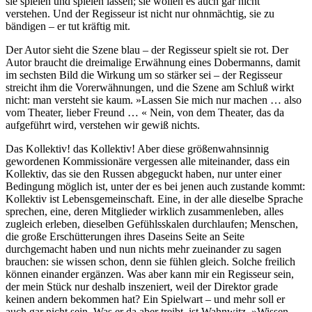
sie spielen und spielen lassen; sie wollen es auch gar nicht
verstehen. Und der Regisseur ist nicht nur ohnmächtig, sie zu
bändigen – er tut kräftig mit.
Der Autor sieht die Szene blau – der Regisseur spielt sie rot. Der
Autor braucht die dreimalige Erwähnung eines Dobermanns, damit
im sechsten Bild die Wirkung um so stärker sei – der Regisseur
streicht ihm die Vorerwähnungen, und die Szene am Schluß wirkt
nicht: man versteht sie kaum. »Lassen Sie mich nur machen … also
vom Theater, lieber Freund … « Nein, von dem Theater, das da
aufgeführt wird, verstehen wir gewiß nichts.
Das Kollektiv! das Kollektiv! Aber diese größenwahnsinnig
gewordenen Kommissionäre vergessen alle miteinander, dass ein
Kollektiv, das sie den Russen abgeguckt haben, nur unter einer
Bedingung möglich ist, unter der es bei jenen auch zustande kommt:
Kollektiv ist Lebensgemeinschaft. Eine, in der alle dieselbe Sprache
sprechen, eine, deren Mitglieder wirklich zusammenleben, alles
zugleich erleben, dieselben Gefühlsskalen durchlaufen; Menschen,
die große Erschütterungen ihres Daseins Seite an Seite
durchgemacht haben und nun nichts mehr zueinander zu sagen
brauchen: sie wissen schon, denn sie fühlen gleich. Solche freilich
können einander ergänzen. Was aber kann mir ein Regisseur sein,
der mein Stück nur deshalb inszeniert, weil der Direktor grade
keinen andern bekommen hat? Ein Spielwart – und mehr soll er
auch gar nicht sein. Was er da aber treibt, ist Wahnwitz. »Wissen