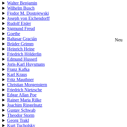
Walter Benjamin
Wilhelm Busch
Fjodor M. Dostojewski
Joseph von Eichendorff
Rudolf Eisler
Sigmund Freud
Goethe
Baltasar Gracián
Neu
Brüder Grimm
Heinrich Heine
Friedrich Hölderlin
Edmund Husserl
Joris-Karl Huysmans
Franz Kafka
Karl Kraus
Fritz Mauthner
Christian Morgenstern
Friedrich Nietzsche
Edgar Allan Poe
Rainer Maria Rilke
Joachim Ringelnatz
Gustav Schwab
Theodor Storm
Georg Trakl
Kurt Tucholsky