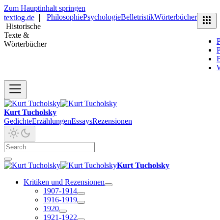
Zum Hauptinhalt springen
Philosophie
Psychologie
Belletristik
Wörterbücher
textlog.de
❘
Historische
Texte &
P
Wörterbücher
P
B
Kurt Tucholsky
Gedichte
Erzählungen
Essays
Rezensionen
Kurt Tucholsky
Kritiken und Rezensionen
1907-1914
1916-1919
1920
1921-1922