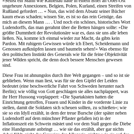
»Selbst ein Mann wie Rathenau hatte in einem Brief an Ober-Ost
ungeheure Annexionen, Belgien, Polen, Kurland, einen Streifen von
Rußland gefordert … « Nun, das wird dem Absatz seiner Bücher
kaum etwas schaden; wissen Sie, es ist so das rein Geistige, das
mich an diesem Mann … . Und noch ein schönes, historisches Wort
Ludendorffs, das man gerahmt über die Betten hängen sollte: »Die
größte Dummheit der Revolutionäre war es, dass sie uns alle leben
ließen. Na, komme ich einmal wieder zur Macht, da gibts kein
Pardon. Mit ruhigem Gewissen würde ich Ebert, Scheidemann und
Genossen aufknüpfen lassen und baumeln sehen!« Was ebenso für
den politischen Instinkt des Generals wie für die feine Objektivität
jener Wilden spricht, die denn doch bessere Menschen gewesen
sind.
Diese Frau ist ahnungslos durch ihre Welt gegangen – und so ist sie
geblieben. Wenn man liest, was für sie den Gipfel der Leiden
bedeutet (eine beschwerliche Fahrt von Schweden herunter nach
Berlin); wie völlig von Gott geschlagen sie alles nachplappert, was
ihr Herr Hussong vorplappert: »Die Spartakisten hatten die
Einrichtung getroffen, Frauen und Kinder in die vorderste Linie zu
stellen, damit die Soldaten sich scheuen sollten, zu schießen«; wie
sie so ein Idyll erzählt, in dem der treue Bursche (der später neben
Ludendorff auf dem münchner Pflaster gefallen ist) in der
Inflationszeit ein Schwein mästet und vor dem Stall gegen die Diebe
eine Handgranate anbringt … wie sie das erzählt, aber gar nichts