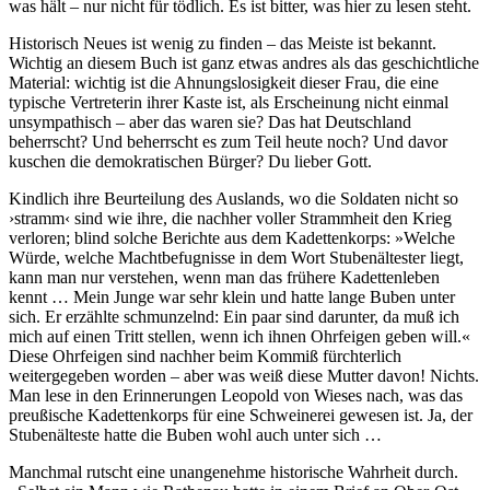
was hält – nur nicht für tödlich. Es ist bitter, was hier zu lesen steht.
Historisch Neues ist wenig zu finden – das Meiste ist bekannt.
Wichtig an diesem Buch ist ganz etwas andres als das geschichtliche
Material: wichtig ist die Ahnungslosigkeit dieser Frau, die eine
typische Vertreterin ihrer Kaste ist, als Erscheinung nicht einmal
unsympathisch – aber das waren sie? Das hat Deutschland
beherrscht? Und beherrscht es zum Teil heute noch? Und davor
kuschen die demokratischen Bürger? Du lieber Gott.
Kindlich ihre Beurteilung des Auslands, wo die Soldaten nicht so
›stramm‹ sind wie ihre, die nachher voller Strammheit den Krieg
verloren; blind solche Berichte aus dem Kadettenkorps: »Welche
Würde, welche Machtbefugnisse in dem Wort Stubenältester liegt,
kann man nur verstehen, wenn man das frühere Kadettenleben
kennt … Mein Junge war sehr klein und hatte lange Buben unter
sich. Er erzählte schmunzelnd: Ein paar sind darunter, da muß ich
mich auf einen Tritt stellen, wenn ich ihnen Ohrfeigen geben will.«
Diese Ohrfeigen sind nachher beim Kommiß fürchterlich
weitergegeben worden – aber was weiß diese Mutter davon! Nichts.
Man lese in den Erinnerungen Leopold von Wieses nach, was das
preußische Kadettenkorps für eine Schweinerei gewesen ist. Ja, der
Stubenälteste hatte die Buben wohl auch unter sich …
Manchmal rutscht eine unangenehme historische Wahrheit durch.