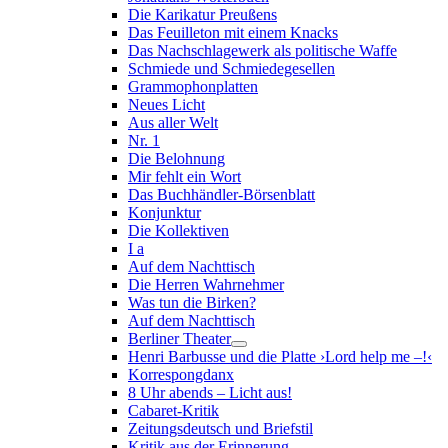
Die Karikatur Preußens
Das Feuilleton mit einem Knacks
Das Nachschlagewerk als politische Waffe
Schmiede und Schmiedegesellen
Grammophonplatten
Neues Licht
Aus aller Welt
Nr. 1
Die Belohnung
Mir fehlt ein Wort
Das Buchhändler-Börsenblatt
Konjunktur
Die Kollektiven
I a
Auf dem Nachttisch
Die Herren Wahrnehmer
Was tun die Birken?
Auf dem Nachttisch
Berliner Theater
Henri Barbusse und die Platte ›Lord help me –!‹
Korrespongdanx
8 Uhr abends – Licht aus!
Cabaret-Kritik
Zeitungsdeutsch und Briefstil
Kritik aus der Erinnerung