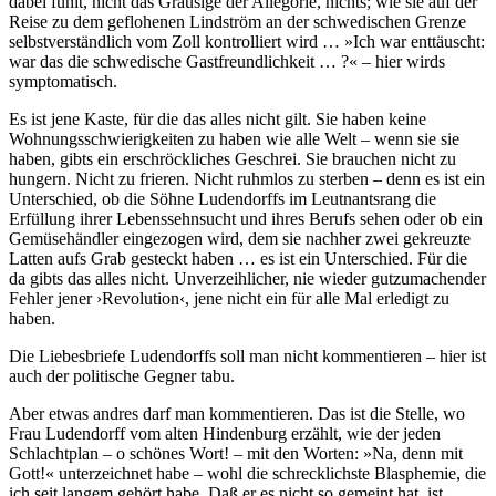
dabei fühlt, nicht das Grausige der Allegorie, nichts; wie sie auf der
Reise zu dem geflohenen Lindström an der schwedischen Grenze
selbstverständlich vom Zoll kontrolliert wird … »Ich war enttäuscht:
war das die schwedische Gastfreundlichkeit … ?« – hier wirds
symptomatisch.
Es ist jene Kaste, für die das alles nicht gilt. Sie haben keine
Wohnungsschwierigkeiten zu haben wie alle Welt – wenn sie sie
haben, gibts ein erschröckliches Geschrei. Sie brauchen nicht zu
hungern. Nicht zu frieren. Nicht ruhmlos zu sterben – denn es ist ein
Unterschied, ob die Söhne Ludendorffs im Leutnantsrang die
Erfüllung ihrer Lebenssehnsucht und ihres Berufs sehen oder ob ein
Gemüsehändler eingezogen wird, dem sie nachher zwei gekreuzte
Latten aufs Grab gesteckt haben … es ist ein Unterschied. Für die
da gibts das alles nicht. Unverzeihlicher, nie wieder gutzumachender
Fehler jener ›Revolution‹, jene nicht ein für alle Mal erledigt zu
haben.
Die Liebesbriefe Ludendorffs soll man nicht kommentieren – hier ist
auch der politische Gegner tabu.
Aber etwas andres darf man kommentieren. Das ist die Stelle, wo
Frau Ludendorff vom alten Hindenburg erzählt, wie der jeden
Schlachtplan – o schönes Wort! – mit den Worten: »Na, denn mit
Gott!« unterzeichnet habe – wohl die schrecklichste Blasphemie, die
ich seit langem gehört habe. Daß er es nicht so gemeint hat, ist