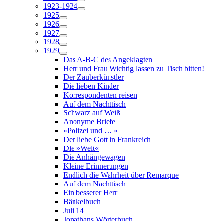
1923-1924
1925
1926
1927
1928
1929
Das A-B-C des Angeklagten
Herr und Frau Wichtig lassen zu Tisch bitten!
Der Zauberkünstler
Die lieben Kinder
Korrespondenten reisen
Auf dem Nachttisch
Schwarz auf Weiß
Anonyme Briefe
»Polizei und … «
Der liebe Gott in Frankreich
Die »Welt«
Die Anhängewagen
Kleine Erinnerungen
Endlich die Wahrheit über Remarque
Auf dem Nachttisch
Ein besserer Herr
Bänkelbuch
Juli 14
Jonathans Wörterbuch