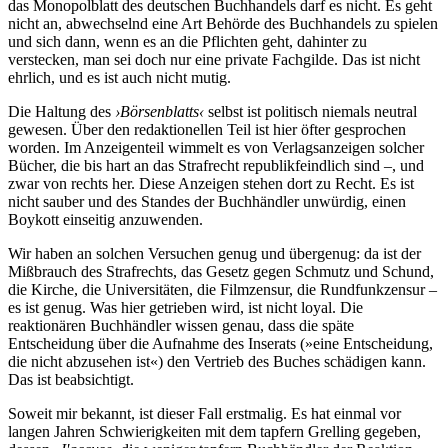
das Monopolblatt des deutschen Buchhandels darf es nicht. Es geht
nicht an, abwechselnd eine Art Behörde des Buchhandels zu spielen
und sich dann, wenn es an die Pflichten geht, dahinter zu
verstecken, man sei doch nur eine private Fachgilde. Das ist nicht
ehrlich, und es ist auch nicht mutig.
Die Haltung des
›Börsenblatts‹
selbst ist politisch niemals neutral
gewesen. Über den redaktionellen Teil ist hier öfter gesprochen
worden. Im Anzeigenteil wimmelt es von Verlagsanzeigen solcher
Bücher, die bis hart an das Strafrecht republikfeindlich sind –, und
zwar von rechts her. Diese Anzeigen stehen dort zu Recht. Es ist
nicht sauber und des Standes der Buchhändler unwürdig, einen
Boykott einseitig anzuwenden.
Wir haben an solchen Versuchen genug und übergenug: da ist der
Mißbrauch des Strafrechts, das Gesetz gegen Schmutz und Schund,
die Kirche, die Universitäten, die Filmzensur, die Rundfunkzensur –
es ist genug. Was hier getrieben wird, ist nicht loyal. Die
reaktionären Buchhändler wissen genau, dass die späte
Entscheidung über die Aufnahme des Inserats (»eine Entscheidung,
die nicht abzusehen ist«) den Vertrieb des Buches schädigen kann.
Das ist beabsichtigt.
Soweit mir bekannt, ist dieser Fall erstmalig. Es hat einmal vor
langen Jahren Schwierigkeiten mit dem tapfern Grelling gegeben,