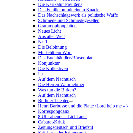
Die Karikatur Preußens
Das Feuilleton mit einem Knacks
Das Nachschlagewerk als politische Waffe
Schmiede und Schmiedegesellen
Grammophonplatten
Neues Licht
Aus aller Welt
Nr. 1
Die Belohnung
Mir fehlt ein Wort
Das Buchhändler-Börsenblatt
Konjunktur
Die Kollektiven
I a
Auf dem Nachttisch
Die Herren Wahrnehmer
Was tun die Birken?
Auf dem Nachttisch
Berliner Theater
Henri Barbusse und die Platte ›Lord help me –!‹
Korrespongdanx
8 Uhr abends – Licht aus!
Cabaret-Kritik
Zeitungsdeutsch und Briefstil
Kritik aus der Erinnerung