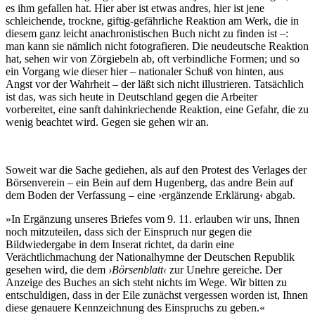
es ihm gefallen hat. Hier aber ist etwas andres, hier ist jene
schleichende, trockne, giftig-gefährliche Reaktion am Werk, die in
diesem ganz leicht anachronistischen Buch nicht zu finden ist –:
man kann sie nämlich nicht fotografieren. Die neudeutsche Reaktion
hat, sehen wir von Zörgiebeln ab, oft verbindliche Formen; und so
ein Vorgang wie dieser hier – nationaler Schuß von hinten, aus
Angst vor der Wahrheit – der läßt sich nicht illustrieren. Tatsächlich
ist das, was sich heute in Deutschland gegen die Arbeiter
vorbereitet, eine sanft dahinkriechende Reaktion, eine Gefahr, die zu
wenig beachtet wird. Gegen sie gehen wir an.
Soweit war die Sache gediehen, als auf den Protest des Verlages der
Börsenverein – ein Bein auf dem Hugenberg, das andre Bein auf
dem Boden der Verfassung – eine ›ergänzende Erklärung‹ abgab.
»In Ergänzung unseres Briefes vom 9. 11. erlauben wir uns, Ihnen
noch mitzuteilen, dass sich der Einspruch nur gegen die
Bildwiedergabe in dem Inserat richtet, da darin eine
Verächtlichmachung der Nationalhymne der Deutschen Republik
gesehen wird, die dem
›Börsenblatt‹
zur Unehre gereiche. Der
Anzeige des Buches an sich steht nichts im Wege. Wir bitten zu
entschuldigen, dass in der Eile zunächst vergessen worden ist, Ihnen
diese genauere Kennzeichnung des Einspruchs zu geben.«