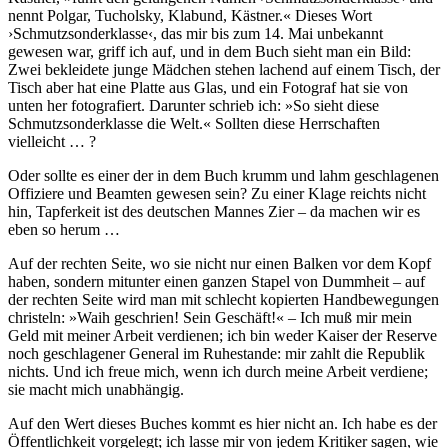
nennt Polgar, Tucholsky, Klabund, Kästner.« Dieses Wort
›Schmutzsonderklasse‹, das mir bis zum 14. Mai unbekannt
gewesen war, griff ich auf, und in dem Buch sieht man ein Bild:
Zwei bekleidete junge Mädchen stehen lachend auf einem Tisch, der
Tisch aber hat eine Platte aus Glas, und ein Fotograf hat sie von
unten her fotografiert. Darunter schrieb ich: »So sieht diese
Schmutzsonderklasse die Welt.« Sollten diese Herrschaften
vielleicht … ?
Oder sollte es einer der in dem Buch krumm und lahm geschlagenen
Offiziere und Beamten gewesen sein? Zu einer Klage reichts nicht
hin, Tapferkeit ist des deutschen Mannes Zier – da machen wir es
eben so herum …
Auf der rechten Seite, wo sie nicht nur einen Balken vor dem Kopf
haben, sondern mitunter einen ganzen Stapel von Dummheit – auf
der rechten Seite wird man mit schlecht kopierten Handbewegungen
christeln: »Waih geschrien! Sein Geschäft!« – Ich muß mir mein
Geld mit meiner Arbeit verdienen; ich bin weder Kaiser der Reserve
noch geschlagener General im Ruhestande: mir zahlt die Republik
nichts. Und ich freue mich, wenn ich durch meine Arbeit verdiene;
sie macht mich unabhängig.
Auf den Wert dieses Buches kommt es hier nicht an. Ich habe es der
Öffentlichkeit vorgelegt; ich lasse mir von jedem Kritiker sagen, wie