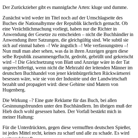
Der Zurückzieher gibt es mannigfache Arten: kluge und dumme.
Zunächst wird weder im Titel noch auf der Umschlagseite des
Buches die Nationalhymne der Republik lächerlich gemacht. Ob
eine Verächtlichmachung vorliegt, haben nur die Richter in
Anwendung der Gesetze zu entscheiden – nicht die Buchhändler in
Anwendung ihrer Satzungen, die gleichgültig sind. Wie subtil sie
sich auf einmal haben –! Wie ängstlich –! Wie verfassungstreu –!
Nun muß man aber sehen, was da in ihren Anzeigen gegen diese
selbe Republik zusammengeflucht, gedroht, gebrüllt und gekreischt
wird –! Die Gleichsetzung von Blatt und Anzeige wäre in der Tat
ungerechtfertigt, wenn nicht die Mehrzahl der leitenden Männer im
deutschen Buchhandel von jener kleinbürgerlichen Rückwärtserei
besessen wäre, wie sie von der Industrie und der Landwirtschaft
bezahlt und propagiert wird: diese Gehirne sind Matern von
Hugenberg.
Die Wirkung –? Eine gute Reklame für das Buch, bei allen
Gesinnungsfreunden unter den Buchhändlern. Im übrigen muß der
Hieb doch wohl gesessen haben. Der Vorfall bestärkt mich in
meiner Haltung:
Für die Unterdrückten, gegen diese vermufften deutschen Spießer,
ist jedes Mittel recht, keines zu scharf und alle zu schade. Es wird