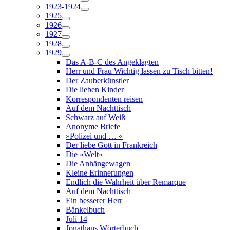
1923-1924
1925
1926
1927
1928
1929
Das A-B-C des Angeklagten
Herr und Frau Wichtig lassen zu Tisch bitten!
Der Zauberkünstler
Die lieben Kinder
Korrespondenten reisen
Auf dem Nachttisch
Schwarz auf Weiß
Anonyme Briefe
»Polizei und … «
Der liebe Gott in Frankreich
Die »Welt«
Die Anhängewagen
Kleine Erinnerungen
Endlich die Wahrheit über Remarque
Auf dem Nachttisch
Ein besserer Herr
Bänkelbuch
Juli 14
Jonathans Wörterbuch