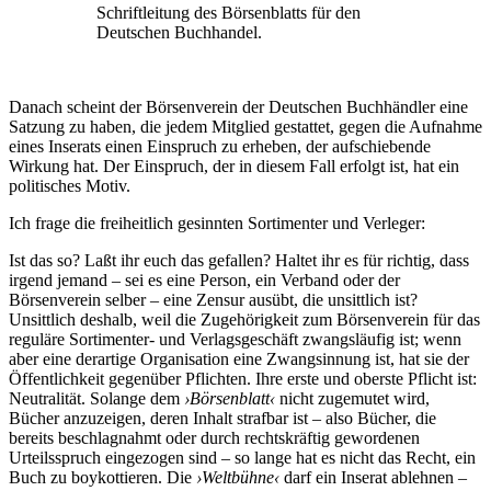
Schriftleitung des Börsenblatts für den
Deutschen Buchhandel.
Danach scheint der Börsenverein der Deutschen Buchhändler eine
Satzung zu haben, die jedem Mitglied gestattet, gegen die Aufnahme
eines Inserats einen Einspruch zu erheben, der aufschiebende
Wirkung hat. Der Einspruch, der in diesem Fall erfolgt ist, hat ein
politisches Motiv.
Ich frage die freiheitlich gesinnten Sortimenter und Verleger:
Ist das so? Laßt ihr euch das gefallen? Haltet ihr es für richtig, dass
irgend jemand – sei es eine Person, ein Verband oder der
Börsenverein selber – eine Zensur ausübt, die unsittlich ist?
Unsittlich deshalb, weil die Zugehörigkeit zum Börsenverein für das
reguläre Sortimenter- und Verlagsgeschäft zwangsläufig ist; wenn
aber eine derartige Organisation eine Zwangsinnung ist, hat sie der
Öffentlichkeit gegenüber Pflichten. Ihre erste und oberste Pflicht ist:
Neutralität. Solange dem
›Börsenblatt‹
nicht zugemutet wird,
Bücher anzuzeigen, deren Inhalt strafbar ist – also Bücher, die
bereits beschlagnahmt oder durch rechtskräftig gewordenen
Urteilsspruch eingezogen sind – so lange hat es nicht das Recht, ein
Buch zu boykottieren. Die
›Weltbühne‹
darf ein Inserat ablehnen –