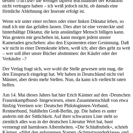
dessen
›J'accuse‹
die weniger tapfern Buchhändler der Reaktion
nicht vertragen haben – ich weiß jedoch nicht, ob damals eine
förmliche Ablehnung der Inserate erfolgt ist.
Wenn wir unter einer rechten oder einer linken Diktatur leben, so
muß ich mir das gefallen lassen. Dies aber ist eine versteckte und
hinterhältige Diktatur, die kein anständiger Mensch billigen kann.
Was gestern mir geschehen ist, kann morgen jedem unsrer
Kameraden geschehen: also den Exponenten einer Gesinnung. Daß
wir nicht in einer Demokratie leben, weiß ich; aber dies geht zu weit
– wer soll über unsre Bücher abstimmen: der Käufer oder der
Verkäufer –?
Der Verlag fragt sich, wer wohl die Stelle gewesen sein mag, die
den Einspruch eingelegt hat. Wir haben in Deutschland nicht viel
Männer, aber desto mehr Stellen. Nun, da kann ich vielleicht raten
helfen.
Am 14. Mai dieses Jahres hat hier Erich Kästner auf den ›Deutschen
Frauenkampfbund‹ hingewiesen, einen Zusammenschluß von etwa
fünfzig Vereinen wie: Deutscher Philologinnen-Verband,
Rentnerbund, Stahlhelm Groß-Berlin, pp. Die haben es unter
anderm mit der Sittlichkeit. Auf ihrer schwarzen Liste steht so
ziemlich alles was in der deutschen Literatur Wert hat, bunt
vermengt mit harmlosen Albernheiten. »Die Schlußrubrik«, schrieb
Kästner, »führt den gelungenen Namen ›Schmutzsonderklasse‹ und