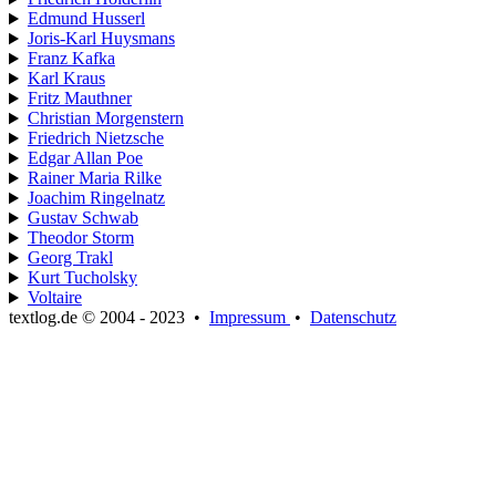
Edmund Husserl
Joris-Karl Huysmans
Franz Kafka
Karl Kraus
Fritz Mauthner
Christian Morgenstern
Friedrich Nietzsche
Edgar Allan Poe
Rainer Maria Rilke
Joachim Ringelnatz
Gustav Schwab
Theodor Storm
Georg Trakl
Kurt Tucholsky
Voltaire
textlog.de © 2004 - 2023
•
Impressum
•
Datenschutz