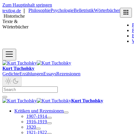
Zum Hauptinhalt springen
Philosophie
Psychologie
Belletristik
Wörterbücher
textlog.de
❘
Historische
Texte &
P
Wörterbücher
P
B
Kurt Tucholsky
Gedichte
Erzählungen
Essays
Rezensionen
Kurt Tucholsky
Kritiken und Rezensionen
1907-1914
1916-1919
1920
1921-1922