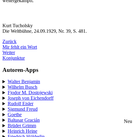
weitergekämpft.
Kurt Tucholsky
Die Weltbühne, 24.09.1929, Nr. 39, S. 481.
Zurück
Mir fehlt ein Wort
Weiter
Konjunktur
Autoren-Apps
Walter Benjamin
Wilhelm Busch
Fjodor M. Dostojewski
Joseph von Eichendorff
Rudolf Eisler
Sigmund Freud
Goethe
Baltasar Gracián
Neu
Brüder Grimm
Heinrich Heine
Friedrich Hölderlin