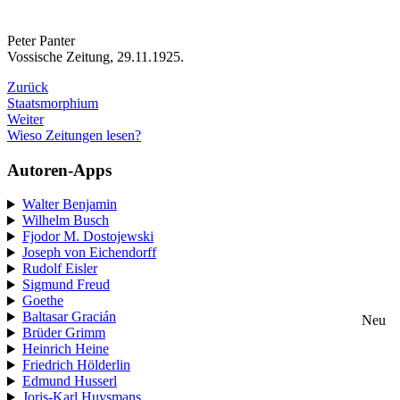
Peter Panter
Vossische Zeitung, 29.11.1925.
Zurück
Staatsmorphium
Weiter
Wieso Zeitungen lesen?
Autoren-Apps
Walter Benjamin
Wilhelm Busch
Fjodor M. Dostojewski
Joseph von Eichendorff
Rudolf Eisler
Sigmund Freud
Goethe
Baltasar Gracián
Neu
Brüder Grimm
Heinrich Heine
Friedrich Hölderlin
Edmund Husserl
Joris-Karl Huysmans