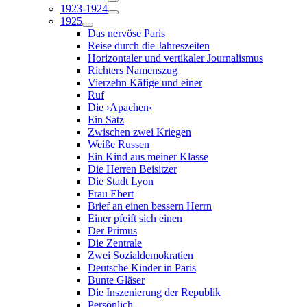
1923-1924
1925
Das nervöse Paris
Reise durch die Jahreszeiten
Horizontaler und vertikaler Journalismus
Richters Namenszug
Vierzehn Käfige und einer
Ruf
Die ›Apachen‹
Ein Satz
Zwischen zwei Kriegen
Weiße Russen
Ein Kind aus meiner Klasse
Die Herren Beisitzer
Die Stadt Lyon
Frau Ebert
Brief an einen bessern Herrn
Einer pfeift sich einen
Der Primus
Die Zentrale
Zwei Sozialdemokratien
Deutsche Kinder in Paris
Bunte Gläser
Die Inszenierung der Republik
Persönlich