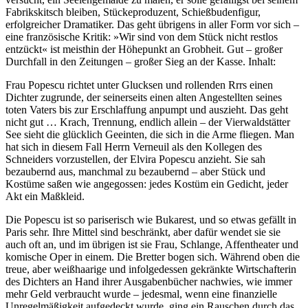
Fabrikskitsch bleiben, Stückeproduzent, Schießbudenfigur,
erfolgreicher Dramatiker. Das geht übrigens in aller Form vor sich –
eine französische Kritik: »Wir sind von dem Stück nicht restlos
entzückt« ist meisthin der Höhepunkt an Grobheit. Gut – großer
Durchfall in den Zeitungen – großer Sieg an der Kasse. Inhalt:
Frau Popescu richtet unter Glucksen und rollenden Rrrs einen
Dichter zugrunde, der seinerseits einen alten Angestellten seines
toten Vaters bis zur Erschlaffung anpumpt und auszieht. Das geht
nicht gut … Krach, Trennung, endlich allein – der Vierwaldstätter
See sieht die glücklich Geeinten, die sich in die Arme fliegen. Man
hat sich in diesem Fall Herrn Verneuil als den Kollegen des
Schneiders vorzustellen, der Elvira Popescu anzieht. Sie sah
bezaubernd aus, manchmal zu bezaubernd – aber Stück und
Kostüme saßen wie angegossen: jedes Kostüm ein Gedicht, jeder
Akt ein Maßkleid.
Die Popescu ist so pariserisch wie Bukarest, und so etwas gefällt in
Paris sehr. Ihre Mittel sind beschränkt, aber dafür wendet sie sie
auch oft an, und im übrigen ist sie Frau, Schlange, Affentheater und
komische Oper in einem. Die Bretter bogen sich. Während oben die
treue, aber weißhaarige und infolgedessen gekränkte Wirtschafterin
des Dichters an Hand ihrer Ausgabenbücher nachwies, wie immer
mehr Geld verbraucht wurde – jedesmal, wenn eine finanzielle
Unregelmäßigkeit aufgedeckt wurde, ging ein Rauschen durch das