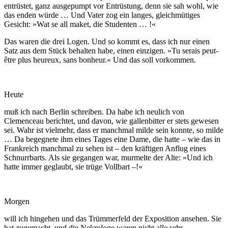
entrüstet, ganz ausgepumpt vor Entrüstung, denn sie sah wohl, wie
das enden würde … Und Vater zog ein langes, gleichmütiges
Gesicht: »Wat se all maket, die Studenten … !«
Das waren die drei Logen. Und so kommt es, dass ich nur einen
Satz aus dem Stück behalten habe, einen einzigen. »Tu serais peut-
être plus heureux, sans bonheur.« Und das soll vorkommen.
Heute
muß ich nach Berlin schreiben. Da habe ich neulich von
Clemenceau berichtet, und davon, wie gallenbitter er stets gewesen
sei. Wahr ist vielmehr, dass er manchmal milde sein konnte, so milde
… Da begegnete ihm eines Tages eine Dame, die hatte – wie das in
Frankreich manchmal zu sehen ist – den kräftigen Anflug eines
Schnurrbarts. Als sie gegangen war, murmelte der Alte: »Und ich
hatte immer geglaubt, sie trüge Vollbart –!«
Morgen
will ich hingehen und das Trümmerfeld der Exposition ansehen. Sie
hat zugemacht, und die Nekrologe waren nicht alle sehr