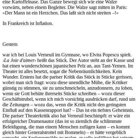
eine Kartoffelnase. Das Ganze bewegt sich wie eine Walze
vorwärts, neben einem Begleiter. Die Walze sagt mitten in Paris:
»Der Mann ist ein Herzchen. Das laßt sich nicht streiten –!«
In Frankreich ist Inflation.
Gestern
war ich bei Louis Verneuil im Gymnase, wo Elvira Popescu spielt.
›La Joie d'aimer‹
heißt das Stück. Der Autor steht an der Kasse und
hat einen wunderschönen japanischen Pelz an, aus Tant-Yemen. Im
Theater ist alles besetzt, sogar die Nebenräumlichkeiten. Kein
Wunder. Erstens hat die pariser Kritik das Stück in Stücke gerissen,
wobei man sich fragt: wozu diese unendliche Mühe, die Kritiker
günstig zu stimmen, sie zu umschmeicheln, anzudonnern, zu loben,
wenn sie Gott behüte ihrerseits Stücke schreiben – wozu dieser
Geschäftstrubel, wenn ich mich vorsichtig ausdrücken darf, rund um
die Zeitungen – wozu das, wenn die Kritik nicht den geringsten
Einfluß auf den Kassenrapport hat? – Das ist ein tiefstes Geheimnis.
Die pariser Theaterkritik also hat Verneuil beschimpft: er wäre ein
erfolgreicher Dramenautor (das ist so ziemlich die schlimmste
Beleidigung, die man einem Menschen zufügen kann – es kommt
gleich hinter Generalstrottel mit Bommeln) – er hätte vergeblich
versucht, ein Seelengemälde zu malen, er solle gefälligst bei seinem