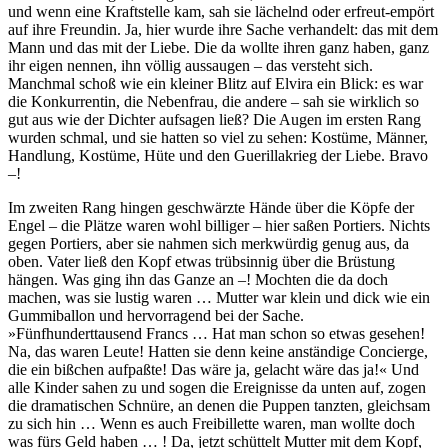
und wenn eine Kraftstelle kam, sah sie lächelnd oder erfreut-empört
auf ihre Freundin. Ja, hier wurde ihre Sache verhandelt: das mit dem
Mann und das mit der Liebe. Die da wollte ihren ganz haben, ganz
ihr eigen nennen, ihn völlig aussaugen – das versteht sich.
Manchmal schoß wie ein kleiner Blitz auf Elvira ein Blick: es war
die Konkurrentin, die Nebenfrau, die andere – sah sie wirklich so
gut aus wie der Dichter aufsagen ließ? Die Augen im ersten Rang
wurden schmal, und sie hatten so viel zu sehen: Kostüme, Männer,
Handlung, Kostüme, Hüte und den Guerillakrieg der Liebe. Bravo
–!
Im zweiten Rang hingen geschwärzte Hände über die Köpfe der
Engel – die Plätze waren wohl billiger – hier saßen Portiers. Nichts
gegen Portiers, aber sie nahmen sich merkwürdig genug aus, da
oben. Vater ließ den Kopf etwas trübsinnig über die Brüstung
hängen. Was ging ihn das Ganze an –! Mochten die da doch
machen, was sie lustig waren … Mutter war klein und dick wie ein
Gummiballon und hervorragend bei der Sache.
»Fünfhunderttausend Francs … Hat man schon so etwas gesehen!
Na, das waren Leute! Hatten sie denn keine anständige Concierge,
die ein bißchen aufpaßte! Das wäre ja, gelacht wäre das ja!« Und
alle Kinder sahen zu und sogen die Ereignisse da unten auf, zogen
die dramatischen Schnüre, an denen die Puppen tanzten, gleichsam
zu sich hin … Wenn es auch Freibillette waren, man wollte doch
was fürs Geld haben … ! Da, jetzt schüttelt Mutter mit dem Kopf,