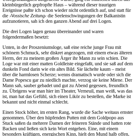
kleinbürgerlich gepfropfte Haus – während dieser traurigen
Ereignisse paßte ich schon wieder nicht ordentlich auf, und statt für
die
›Vossische Zeitung‹
die Seelenschwingungen der Balkanistin
aufzunotieren, sah ich den ganzen Abend auf drei Logen.
Die drei Logen lagen genau übereinander und waren
folgendermaßen besetzt:
Unten, in der Proszeniumsloge, saß eine reiche junge Frau mit
schönem Schmuck, sehr diskret angezogen, mit einem etwas älteren
Herrn, der zu meinem großen Ärger ihr Mann zu sein schien. Die
Loge war mit einer matten Goldleiste eingefaßt, und sie saß auf dem
dunkeln Fond darin wie ein altes Bild. Sie lächelte kaum – meist
über die harmlosen Scherze; wenns dramatisch wurde oder sich die
Dame Popescu gar zu niedlich machte, verzog sie keine Miene. Der
Mann sah, sauber gebadet und gut zu Abend gegessen, freundlich
zu. Übrigens war man hier im Theater, Verneuil, man weiß, was das
ist, man hat das Gefühl, sich einen Likör zu bestellen, die Marke ist
bekannt und nicht einmal schlecht.
Einen Stock höher, im ersten Rang, wurde die Sache weitaus ernster
genommen. Über den hüpfenden Putten mit dem Goldpopo aus
Stuck saßen da mehrere Damen der feineren Stände und hatten rote
Backen und ließen sich kein Wort entgehen. Eine, mit einem
besonders kräftigen, energischen Kinn, hielt den Mund halb offen,