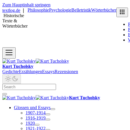
Zum Hauptinhalt springen
Philosophie
Psychologie
Belletristik
Wörterbücher
textlog.de
❘
Historische
Texte &
P
Wörterbücher
P
B
Kurt Tucholsky
Gedichte
Erzählungen
Essays
Rezensionen
Kurt Tucholsky
Glossen und Essays
1907-1914
1916-1919
1920
1921-1922