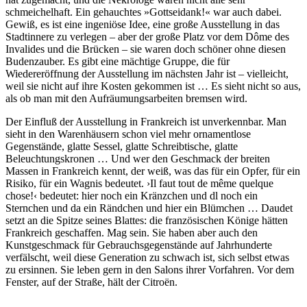
schmeichelhaft. Ein gehauchtes »Gottseidank!« war auch dabei.
Gewiß, es ist eine ingeniöse Idee, eine große Ausstellung in das
Stadtinnere zu verlegen – aber der große Platz vor dem Dôme des
Invalides und die Brücken – sie waren doch schöner ohne diesen
Budenzauber. Es gibt eine mächtige Gruppe, die für
Wiedereröffnung der Ausstellung im nächsten Jahr ist – vielleicht,
weil sie nicht auf ihre Kosten gekommen ist … Es sieht nicht so aus,
als ob man mit den Aufräumungsarbeiten bremsen wird.
Der Einfluß der Ausstellung in Frankreich ist unverkennbar. Man
sieht in den Warenhäusern schon viel mehr ornamentlose
Gegenstände, glatte Sessel, glatte Schreibtische, glatte
Beleuchtungskronen … Und wer den Geschmack der breiten
Massen in Frankreich kennt, der weiß, was das für ein Opfer, für ein
Risiko, für ein Wagnis bedeutet. ›Il faut tout de même quelque
chose!‹ bedeutet: hier noch ein Kränzchen und dl noch ein
Sternchen und da ein Rändchen und hier ein Blümchen … Daudet
setzt an die Spitze seines Blattes: die französischen Könige hätten
Frankreich geschaffen. Mag sein. Sie haben aber auch den
Kunstgeschmack für Gebrauchsgegenstände auf Jahrhunderte
verfälscht, weil diese Generation zu schwach ist, sich selbst etwas
zu ersinnen. Sie leben gern in den Salons ihrer Vorfahren. Vor dem
Fenster, auf der Straße, hält der Citroën.