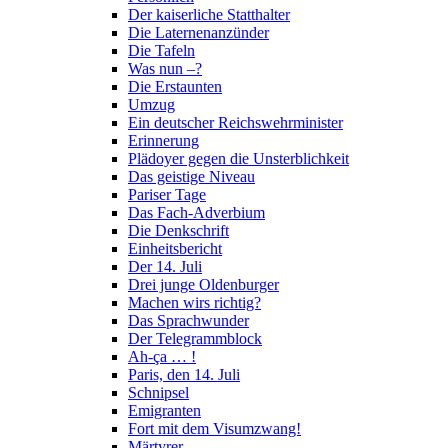
Der kaiserliche Statthalter
Die Laternenanzünder
Die Tafeln
Was nun –?
Die Erstaunten
Umzug
Ein deutscher Reichswehrminister
Erinnerung
Plädoyer gegen die Unsterblichkeit
Das geistige Niveau
Pariser Tage
Das Fach-Adverbium
Die Denkschrift
Einheitsbericht
Der 14. Juli
Drei junge Oldenburger
Machen wirs richtig?
Das Sprachwunder
Der Telegrammblock
Ah-ça … !
Paris, den 14. Juli
Schnipsel
Emigranten
Fort mit dem Visumzwang!
Märtyrer